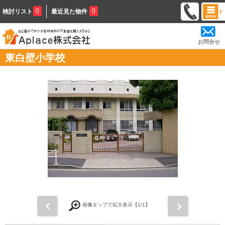
0
0
検討リスト
最近見た物件
お問合せ
東白壁小学校
前
次
画像タップで拡大表示【
1
/1】