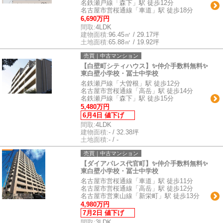
名鉄瀬戸線「森下」駅 徒歩12分
名古屋市営桜通線「車道」駅 徒歩18分
6,690万円
間取:
4LDK
建物面積:
96.45㎡ / 29.17坪
土地面積:
65.88㎡ / 19.92坪
売買｜中古マンション
【白壁町シティハウス】✨️仲介手数料無料✨️
東白壁小学校・冨士中学校
名鉄瀬戸線「大曽根」駅 徒歩12分
名古屋市営桜通線「高岳」駅 徒歩14分
名鉄瀬戸線「森下」駅 徒歩15分
5,480万円
6月4日 値下げ
間取:
4LDK
建物面積:
- / 32.38坪
土地面積:
- / -
売買｜中古マンション
【ダイアパレス代官町】✨️仲介手数料無料✨️
東白壁小学校・冨士中学校
名古屋市営桜通線「車道」駅 徒歩11分
名古屋市営桜通線「高岳」駅 徒歩12分
名古屋市営東山線「新栄町」駅 徒歩13分
4,980万円
7月2日 値下げ
間取:
3LDK