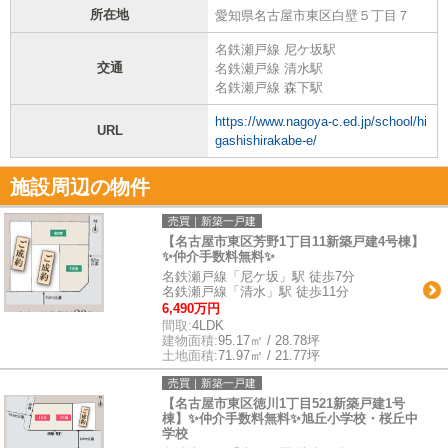
所在地
愛知県名古屋市東区白壁５丁目７
名鉄瀬戸線 尼ケ坂駅
交通
名鉄瀬戸線 清水駅
名鉄瀬戸線 森下駅
https://www.nagoya-c.ed.jp/school/hi
URL
gashishirakabe-e/
施設周辺の物件
売買｜新築一戸建
【名古屋市東区芳野1丁目11新築戸建4号棟】
✨️仲介手数料無料✨️
名鉄瀬戸線「尼ケ坂」駅 徒歩7分
名鉄瀬戸線「清水」駅 徒歩11分
6,490万円
間取:
4LDK
建物面積:
95.17㎡ / 28.78坪
土地面積:
71.97㎡ / 21.77坪
売買｜新築一戸建
【名古屋市東区徳川1丁目521新築戸建1号
棟】✨️仲介手数料無料✨️旭丘小学校・桜丘中
学校