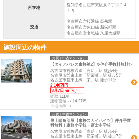
愛知県名古屋市東区泉２丁目２４－
所在地
１５
名古屋市営桜通線 高岳駅
交通
名古屋市営東山線 新栄町駅
名古屋市営名城線 久屋大通駅
施設周辺の物件
売買｜中古マンション
【ダイアパレス東桜第2】✨️仲介手数料無料✨️
名古屋市営桜通線「高岳」駅 徒歩4分
名古屋市営東山線「新栄町」駅 徒歩5分
名古屋市営東山線「栄」駅 徒歩11分
2,148万円
8月7日 値下げ
間取:
1LDK
建物面積:
- / 14.27坪
土地面積:
- / -
売買｜中古マンション
最上階角部屋【東桜スカイハイツ】仲介手数
料無料！東桜小学校・冨士中学校
名古屋市営桜通線「高岳」駅 徒歩4分
名古屋市営東山線「新栄町」駅 徒歩7分