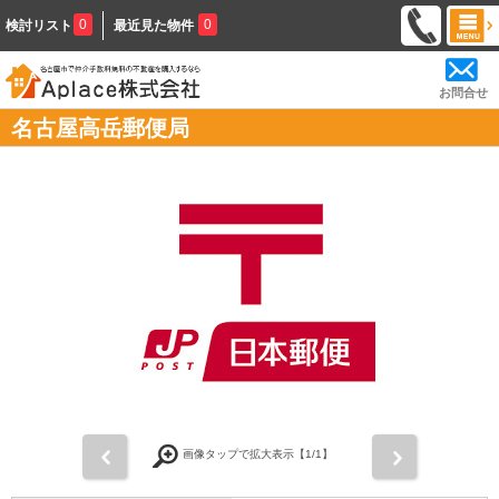
0
0
検討リスト
最近見た物件
お問合せ
名古屋高岳郵便局
前
次
画像タップで拡大表示【
1
/1】