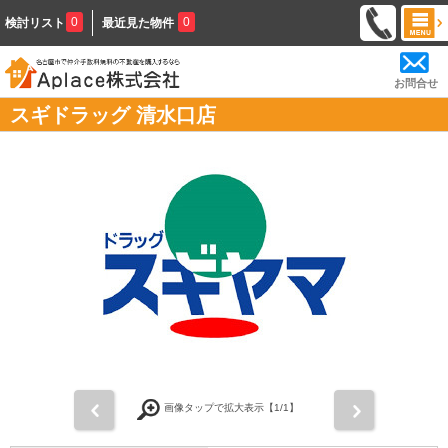
0
0
検討リスト
最近見た物件
お問合せ
スギドラッグ 清水口店
前
次
画像タップで拡大表示【
1
/1】