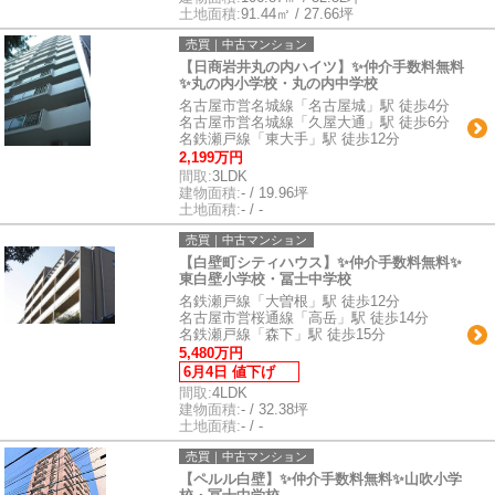
土地面積:
91.44㎡ / 27.66坪
売買｜中古マンション
【日商岩井丸の内ハイツ】✨️仲介手数料無料
✨️丸の内小学校・丸の内中学校
名古屋市営名城線「名古屋城」駅 徒歩4分
名古屋市営名城線「久屋大通」駅 徒歩6分
名鉄瀬戸線「東大手」駅 徒歩12分
2,199万円
間取:
3LDK
建物面積:
- / 19.96坪
土地面積:
- / -
売買｜中古マンション
【白壁町シティハウス】✨️仲介手数料無料✨️
東白壁小学校・冨士中学校
名鉄瀬戸線「大曽根」駅 徒歩12分
名古屋市営桜通線「高岳」駅 徒歩14分
名鉄瀬戸線「森下」駅 徒歩15分
5,480万円
6月4日 値下げ
間取:
4LDK
建物面積:
- / 32.38坪
土地面積:
- / -
売買｜中古マンション
【ペルル白壁】✨️仲介手数料無料✨️山吹小学