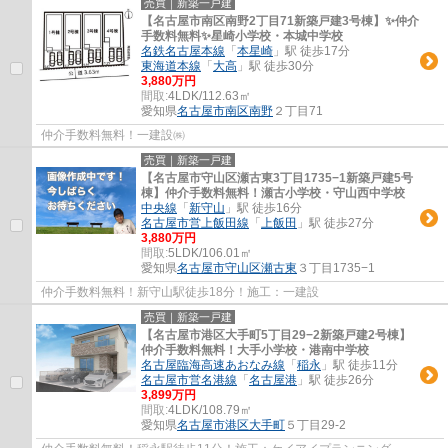
売買｜新築一戸建
【名古屋市南区南野2丁目71新築戸建3号棟】✨️仲介
手数料無料✨️星崎小学校・本城中学校
名鉄名古屋本線
「
本星崎
」駅 徒歩17分
東海道本線
「
大高
」駅 徒歩30分
3,880万円
間取:
4LDK/112.63㎡
愛知県
名古屋市南区
南野
２丁目71
仲介手数料無料！一建設㈱
売買｜新築一戸建
【名古屋市守山区瀬古東3丁目1735−1新築戸建5号
棟】仲介手数料無料！瀬古小学校・守山西中学校
中央線
「
新守山
」駅 徒歩16分
名古屋市営上飯田線
「
上飯田
」駅 徒歩27分
3,880万円
間取:
5LDK/106.01㎡
愛知県
名古屋市守山区
瀬古東
３丁目1735−1
仲介手数料無料！新守山駅徒歩18分！施工：一建設
売買｜新築一戸建
【名古屋市港区大手町5丁目29−2新築戸建2号棟】
仲介手数料無料！大手小学校・港南中学校
名古屋臨海高速あおなみ線
「
稲永
」駅 徒歩11分
名古屋市営名港線
「
名古屋港
」駅 徒歩26分
3,899万円
間取:
4LDK/108.79㎡
愛知県
名古屋市港区
大手町
５丁目29-2