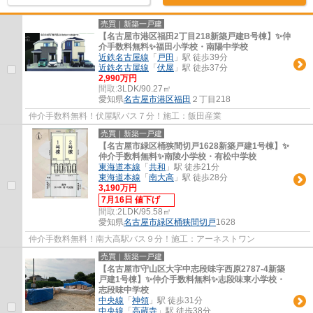
売買｜新築一戸建
【名古屋市港区福田2丁目218新築戸建B号棟】✨️仲
介手数料無料✨️福田小学校・南陽中学校
近鉄名古屋線
「
戸田
」駅 徒歩39分
近鉄名古屋線
「
伏屋
」駅 徒歩37分
2,990万円
間取:
3LDK/90.27㎡
愛知県
名古屋市港区
福田
２丁目218
仲介手数料無料！伏屋駅バス７分！施工：飯田産業
売買｜新築一戸建
【名古屋市緑区桶狭間切戸1628新築戸建1号棟】✨️
仲介手数料無料✨️南陵小学校・有松中学校
東海道本線
「
共和
」駅 徒歩21分
東海道本線
「
南大高
」駅 徒歩28分
3,190万円
7月16日 値下げ
間取:
2LDK/95.58㎡
愛知県
名古屋市緑区
桶狭間切戸
1628
仲介手数料無料！南大高駅バス９分！施工：アーネストワン
売買｜新築一戸建
【名古屋市守山区大字中志段味字西原2787-4新築
戸建1号棟】✨️仲介手数料無料✨️志段味東小学校・
志段味中学校
中央線
「
神領
」駅 徒歩31分
中央線
「
高蔵寺
」駅 徒歩38分