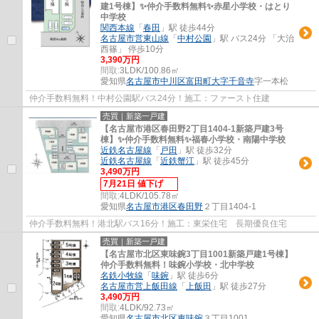
建1号棟】✨️仲介手数料無料✨️赤星小学校・はとり
中学校
関西本線
「
春田
」駅 徒歩44分
名古屋市営東山線
「
中村公園
」駅 バス24分 「大治
西篠」 停歩10分
3,390万円
間取:
3LDK/100.86㎡
愛知県
名古屋市中川区
富田町大字千音寺
字一本松
仲介手数料無料！中村公園駅バス24分！施工：ファースト住建
売買｜新築一戸建
【名古屋市港区春田野2丁目1404-1新築戸建3号
棟】✨️仲介手数料無料✨️福春小学校・南陽中学校
近鉄名古屋線
「
戸田
」駅 徒歩32分
近鉄名古屋線
「
近鉄蟹江
」駅 徒歩45分
3,490万円
7月21日 値下げ
間取:
4LDK/105.78㎡
愛知県
名古屋市港区
春田野
２丁目1404-1
仲介手数料無料！港北駅バス16分！施工：東栄住宅 長期優良住宅
売買｜新築一戸建
【名古屋市北区東味鋺3丁目1001新築戸建1号棟】
仲介手数料無料！味鋺小学校・北中学校
名鉄小牧線
「
味鋺
」駅 徒歩6分
名古屋市営上飯田線
「
上飯田
」駅 徒歩27分
3,490万円
間取:
4LDK/92.73㎡
愛知県
名古屋市北区
東味鋺
３丁目1001