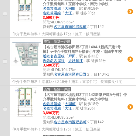
介手数料無料！宝南小学校・南光中学校
名鉄常滑線
「
大同町
」駅 徒歩18分
名鉄常滑線
「
大江
」駅 徒歩20分
3,590万円
間取:
4LDK/95.66㎡
愛知県
名古屋市南区
堤起町
２丁目142
仲介手数料無料！大同町駅徒歩17分！施工：飯田産業
売買｜新築一戸建
【名古屋市港区春田野2丁目1404-1新築戸建1号
棟】✨️仲介手数料無料✨️福春小学校・南陽中学校
近鉄名古屋線
「
戸田
」駅 徒歩32分
近鉄名古屋線
「
近鉄蟹江
」駅 徒歩45分
3,680万円
間取:
4LDK/104.75㎡
愛知県
名古屋市港区
春田野
２丁目1404-1
仲介手数料無料！港北駅バス16分！施工：東栄住宅 長期優良住宅
売買｜新築一戸建
【名古屋市南区堤起町2丁目142新築戸建A号棟】仲
介手数料無料！宝南小学校・南光中学校
名鉄常滑線
「
大同町
」駅 徒歩18分
名鉄常滑線
「
大江
」駅 徒歩20分
3,690万円
間取:
4LDK/95.25㎡
愛知県
名古屋市南区
堤起町
２丁目142
仲介手数料無料！大同町駅徒歩17分！施工：飯田産業