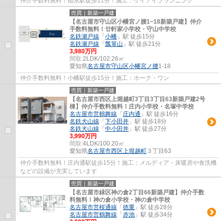
仲介手数料無料！稲永駅徒歩11分！施工：ケイアイプランニング
売買｜新築一戸建
【名古屋市守山区小幡宮ノ腰1−18新築戸建】仲介
手数料無料！廿軒家小学校・守山中学校
名鉄瀬戸線
「
小幡
」駅 徒歩15分
名鉄瀬戸線
「
瓢箪山
」駅 徒歩21分
3,980万円
間取:
2LDK/102.26㎡
愛知県
名古屋市守山区
小幡宮ノ腰
1-18
仲介手数料無料！小幡駅徒歩15分！施工：ホーク・ワン
売買｜新築一戸建
【名古屋市西区上堀越町3丁目3丁目63新築戸建2号
棟】仲介手数料無料！庄内小学校・名塚中学校
名古屋市営鶴舞線
「
庄内通
」駅 徒歩16分
名鉄犬山線
「
下小田井
」駅 徒歩18分
名鉄犬山線
「
中小田井
」駅 徒歩27分
3,990万円
間取:
4LDK/100.20㎡
愛知県
名古屋市西区
上堀越町
３丁目63
仲介手数料無料！庄内通駅徒歩15分！施工：メルディア・床暖房や食洗機
などの設備が充実しています
売買｜新築一戸建
【名古屋市緑区神の倉2丁目66新築戸建】仲介手数
料無料！神の倉小学校・神の倉中学校
名古屋市営桜通線
「
徳重
」駅 徒歩28分
名古屋市営鶴舞線
「
赤池
」駅 徒歩34分