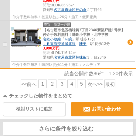
3,990万円
間取:
3LDK/86.96㎡
愛知県
名古屋市緑区
神の倉
２丁目66
仲介手数料無料！徳重駅徒歩26分！施工：飯田産業
売買｜新築一戸建
【名古屋市北区楠味鋺3丁目2346新築戸建1号棟】
仲介手数料無料！味鋺小学校・北中学校
名鉄小牧線
「
味鋺
」駅 徒歩12分
ＪＲ東海交通城北線
「
味美
」駅 徒歩13分
3,990万円
間取:
4LDK/116.14㎡
愛知県
名古屋市北区
楠味鋺
３丁目2346
仲介手数料無料！味鋺駅徒歩11分！施工：メルディア
該当公開件数
86
件
1-20
件表示
1
2
3
4
5
<<前へ
次へ>>
最初
チェックした物件をまとめて
検討リストに追加
お問い合わせ
さらに条件を絞り込む