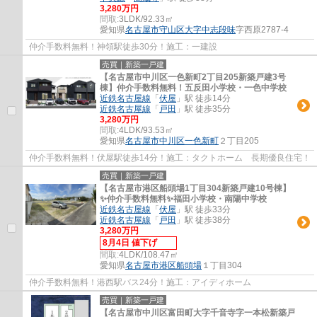
3,280万円
間取:
3LDK/92.33㎡
愛知県
名古屋市守山区
大字中志段味
字西原2787-4
仲介手数料無料！神領駅徒歩30分！施工：一建設
売買｜新築一戸建
【名古屋市中川区一色新町2丁目205新築戸建3号
棟】仲介手数料無料！五反田小学校・一色中学校
近鉄名古屋線
「
伏屋
」駅 徒歩14分
近鉄名古屋線
「
戸田
」駅 徒歩35分
3,280万円
間取:
4LDK/93.53㎡
愛知県
名古屋市中川区
一色新町
２丁目205
仲介手数料無料！伏屋駅徒歩14分！施工：タクトホーム 長期優良住宅！
売買｜新築一戸建
【名古屋市港区船頭場1丁目304新築戸建10号棟】
✨️仲介手数料無料✨️福田小学校・南陽中学校
近鉄名古屋線
「
伏屋
」駅 徒歩33分
近鉄名古屋線
「
戸田
」駅 徒歩38分
3,280万円
8月4日 値下げ
間取:
4LDK/108.47㎡
愛知県
名古屋市港区
船頭場
１丁目304
仲介手数料無料！港西駅バス24分！施工：アイディホーム
売買｜新築一戸建
【名古屋市中川区富田町大字千音寺字一本松新築戸