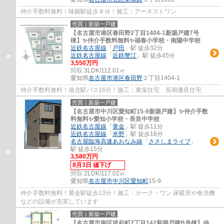
仲介手数料無料！味鋺駅徒歩８分！施工：アーネストワン
売買｜新築一戸建
【名古屋市港区春田野2丁目1404-1新築戸建7号
棟】✨️仲介手数料無料✨️福春小学校・南陽中学校
近鉄名古屋線
「
戸田
」駅 徒歩32分
近鉄名古屋線
「
近鉄蟹江
」駅 徒歩45分
3,550万円
間取:
3LDK/112.01㎡
愛知県
名古屋市港区
春田野
２丁目1404-1
仲介手数料無料！港北駅バス16分！施工：東栄住宅 長期優良住宅
売買｜新築一戸建
【名古屋市中川区愛知町15-9新築戸建】✨️仲介手数
料無料✨️愛知小学校・長良中学校
近鉄名古屋線
「
黄金
」駅 徒歩11分
近鉄名古屋線
「
米野
」駅 徒歩16分
名古屋臨海高速あおなみ線
「
ささしまライブ
」
駅 徒歩15分
3,580万円
8月3日 値下げ
間取:
2LDK/117.02㎡
愛知県
名古屋市中川区
愛知町
15-9
仲介手数料無料！黄金駅徒歩13分！施工：ホーク・ワン 床暖房や食洗機
などの設備が充実しています
売買｜新築一戸建
【名古屋市南区堤起町2丁目142新築戸建B号棟】仲