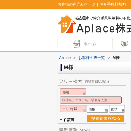
お客様の声詳細ページ｜仲介手数料無料！名
Aplace
>
お客様の声一覧
>
M様
M様
種別
エリア| 駅
価格
面積
-
件該当