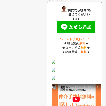
”
気になる物件”を
教えてください
⬇⬇⬇
相談無料
*・
.｡.
☆
☆.｡.:*・
★現地案内
無料
★
★ローン相談
無料
★
★諸経費算出
無料
★