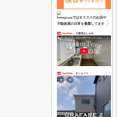
Instagramでは
オススメのお店や
不動産屋の日常を暴露してます
YouTube
＃建売おしゃれ
YouTube
＃ショート