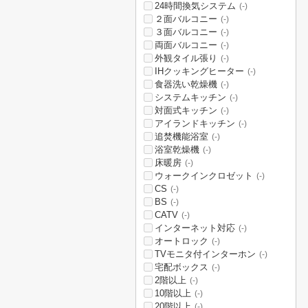
24時間換気システム
(-)
２面バルコニー
(-)
３面バルコニー
(-)
両面バルコニー
(-)
外観タイル張り
(-)
IHクッキングヒーター
(-)
食器洗い乾燥機
(-)
システムキッチン
(-)
対面式キッチン
(-)
アイランドキッチン
(-)
追焚機能浴室
(-)
浴室乾燥機
(-)
床暖房
(-)
ウォークインクロゼット
(-)
CS
(-)
BS
(-)
CATV
(-)
インターネット対応
(-)
オートロック
(-)
TVモニタ付インターホン
(-)
宅配ボックス
(-)
2階以上
(-)
10階以上
(-)
20階以上
(-)