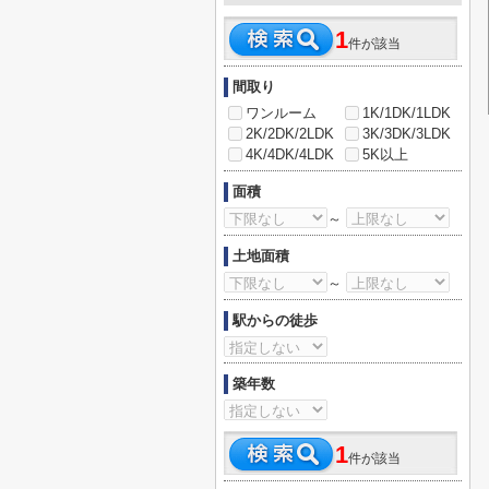
1
件が該当
間取り
ワンルーム
1K/1DK/1LDK
2K/2DK/2LDK
3K/3DK/3LDK
4K/4DK/4LDK
5K以上
面積
～
土地面積
～
駅からの徒歩
築年数
1
件が該当