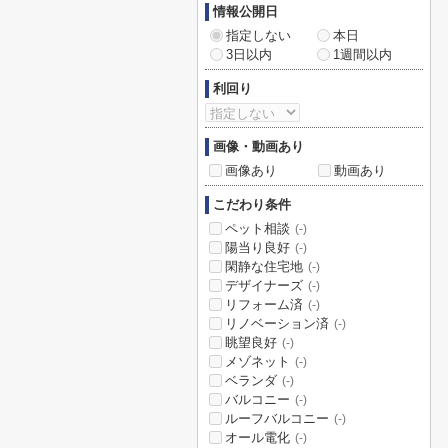
情報公開日
指定しない
本日
3日以内
1週間以内
利回り
画像・動画あり
画像あり
動画あり
こだわり条件
ペット相談
(-)
陽当り良好
(-)
閑静な住宅地
(-)
デザイナーズ
(-)
リフォーム済
(-)
リノベーション済
(-)
眺望良好
(-)
メゾネット
(-)
ベランダ
(-)
バルコニー
(-)
ルーフバルコニー
(-)
オール電化
(-)