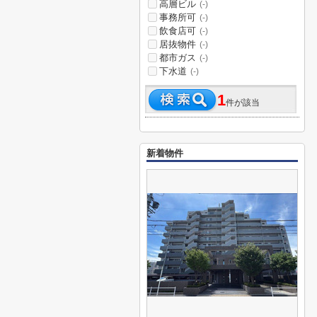
高層ビル
(-)
事務所可
(-)
飲食店可
(-)
居抜物件
(-)
都市ガス
(-)
下水道
(-)
1
件が該当
新着物件