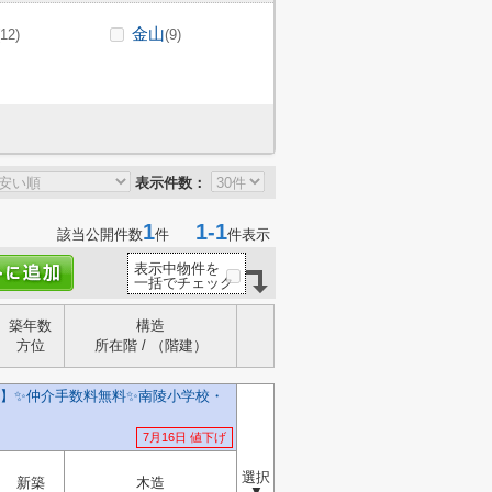
金山
(12)
(9)
表示件数：
1
1-1
該当公開件数
件
件表示
表示中物件を
一括でチェック
築年数
構造
方位
所在階 / （階建）
】✨️仲介手数料無料✨️南陵小学校・
7月16日 値下げ
選択
新築
木造
▼