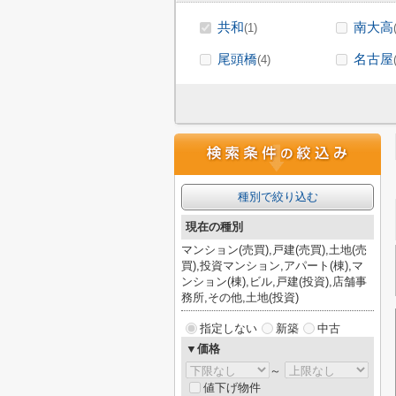
共和
南大高
(1)
尾頭橋
名古屋
(4)
種別で絞り込む
現在の種別
マンション(売買),戸建(売買),土地(売
買),投資マンション,アパート(棟),マ
ンション(棟),ビル,戸建(投資),店舗事
務所,その他,土地(投資)
指定しない
新築
中古
▼価格
～
値下げ物件