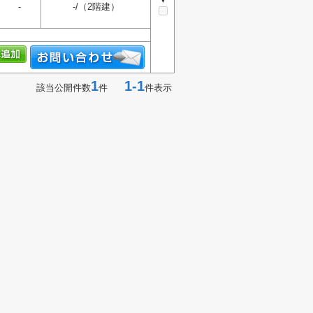
-
-/（2階建）
1
1-1
該当公開件数
件
件表示