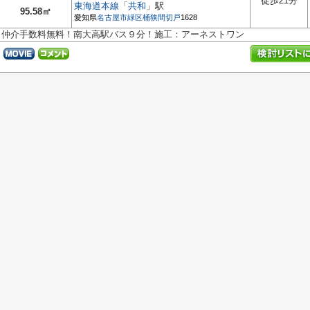
徒歩21分
東海道本線
「
共和
」駅
95.58㎡
愛知県
名古屋市緑区
桶狭間切戸
1628
仲介手数料無料！南大高駅バス９分！施工：アーネストワン