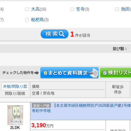
大高
笠寺
熱田
(4)
(16)
(3)
枇杷島
(7)
(3)
1
件が該当
並び順：
外観
/
間取り図
価格
駅徒歩
停歩
交通 / 所在地
間取り/面積
【名古屋市緑区桶狭間切戸1628新築戸建1号棟
新築一戸建
有松中学校
3,190
万円
2LDK