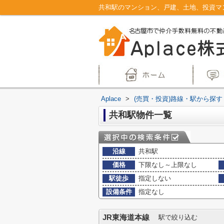
Aplace
>
(売買・投資)路線・駅から探す
共和駅物件一覧
沿線
共和駅
価格
下限なし～上限なし
駅徒歩
指定しない
設備条件
指定なし
JR東海道本線
駅で絞り込む