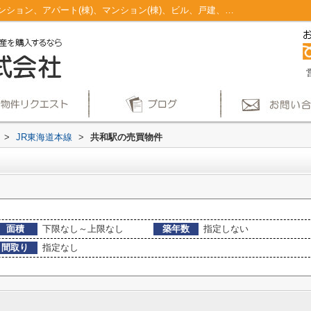
共和駅のマンション、戸建、土地、投資マンション、アパート(棟)、マンション(棟)、ビル、戸建、店舗事務所、その他、土地一覧｜仲介手数料無料！名古屋市で新築戸建てを探すならAplace
>
JR東海道本線
>
共和駅の売買物件
面積
下限なし～上限なし
築年数
指定しない
間取り
指定なし