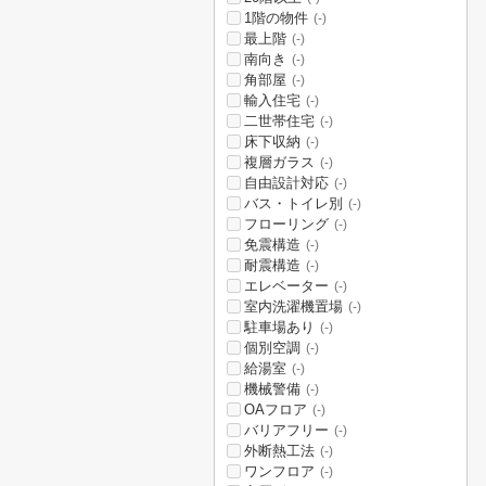
1階の物件
(-)
最上階
(-)
南向き
(-)
角部屋
(-)
輸入住宅
(-)
二世帯住宅
(-)
床下収納
(-)
複層ガラス
(-)
自由設計対応
(-)
バス・トイレ別
(-)
フローリング
(-)
免震構造
(-)
耐震構造
(-)
エレベーター
(-)
室内洗濯機置場
(-)
駐車場あり
(-)
個別空調
(-)
給湯室
(-)
機械警備
(-)
OAフロア
(-)
バリアフリー
(-)
外断熱工法
(-)
ワンフロア
(-)