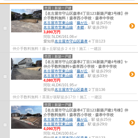
売買｜新築一戸建
【名古屋市守山区森孝4丁目123新築戸建3号棟】仲
介手数料無料！森孝西小学校・森孝中学校
名古屋市営東山線
「
藤が丘
」駅 徒歩25分
名古屋市営東山線
「
本郷
」駅 徒歩29分
3,890万円
間取:
5LDK/161.06㎡
愛知県
名古屋市守山区
森孝
４丁目123
仲介手数料無料！藤ヶ丘駅徒歩２４分！施工：一建設
売買｜新築一戸建
【名古屋市守山区森孝2丁目136新築戸建4号棟】✨️
仲介手数料無料✨️森孝西小学校・森孝中学校
名古屋市営東山線
「
藤が丘
」駅 徒歩29分
名古屋市営東山線
「
本郷
」駅 徒歩33分
4,080万円
間取:
4LDK/101.95㎡
愛知県
名古屋市守山区
森孝
２丁目136
仲介手数料無料！茶屋が坂駅徒歩17分！施工：一建設
売買｜新築一戸建
【名古屋市守山区森孝4丁目123新築戸建1号棟】仲
介手数料無料！森孝西小学校・森孝中学校
名古屋市営東山線
「
藤が丘
」駅 徒歩25分
名古屋市営東山線
「
本郷
」駅 徒歩29分
4,090万円
間取:
4LDK/100.61㎡
愛知県
名古屋市守山区
森孝
４丁目123