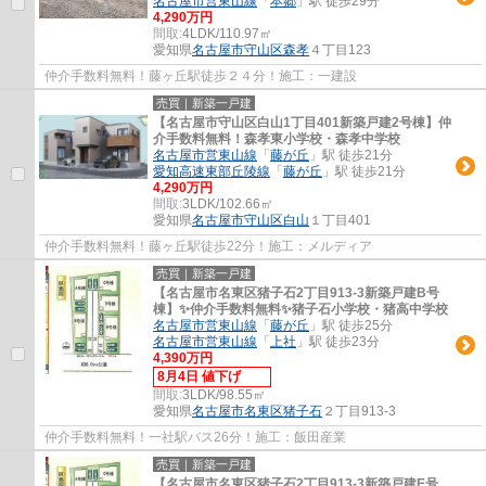
名古屋市営東山線
「
本郷
」駅 徒歩29分
4,290万円
間取:
4LDK/110.97㎡
愛知県
名古屋市守山区
森孝
４丁目123
仲介手数料無料！藤ヶ丘駅徒歩２４分！施工：一建設
売買｜新築一戸建
【名古屋市守山区白山1丁目401新築戸建2号棟】仲
介手数料無料！森孝東小学校・森孝中学校
名古屋市営東山線
「
藤が丘
」駅 徒歩21分
愛知高速東部丘陵線
「
藤が丘
」駅 徒歩21分
4,290万円
間取:
3LDK/102.66㎡
愛知県
名古屋市守山区
白山
１丁目401
仲介手数料無料！藤ヶ丘駅徒歩22分！施工：メルディア
売買｜新築一戸建
【名古屋市名東区猪子石2丁目913-3新築戸建B号
棟】✨️仲介手数料無料✨️猪子石小学校・猪高中学校
名古屋市営東山線
「
藤が丘
」駅 徒歩25分
名古屋市営東山線
「
上社
」駅 徒歩23分
4,390万円
8月4日 値下げ
間取:
3LDK/98.55㎡
愛知県
名古屋市名東区
猪子石
２丁目913-3
仲介手数料無料！一社駅バス26分！施工：飯田産業
売買｜新築一戸建
【名古屋市名東区猪子石2丁目913-3新築戸建E号