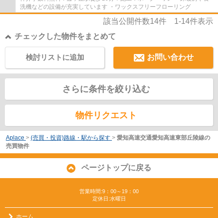
洗機などの設備が充実しています ・ワックスフリーフローリング
該当公開件数
14
件
1-14
件表示
チェックした物件をまとめて
検討リストに追加
お問い合わせ
さらに条件を絞り込む
物件リクエスト
Aplace
>
(売買・投資)路線・駅から探す
>
愛知高速交通愛知高速東部丘陵線の
売買物件
ページトップに戻る
営業時間:9：00～19：00
定休日:水曜日
ホーム