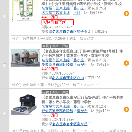
棟】✨️仲介手数料無料✨️猪子石小学校・猪高中学校
名古屋市営東山線
「
藤が丘
」駅 徒歩25分
名古屋市営東山線
「
上社
」駅 徒歩23分
4,490万円
8月4日 値下げ
間取:
4LDK/97.94㎡
愛知県
名古屋市名東区
猪子石
２丁目913-3
仲介手数料無料！一社駅バス26分！施工：飯田産業
売買｜新築一戸建
【名古屋市守山区白山1丁目401新築戸建1号棟】仲
介手数料無料！森孝東小学校・森孝中学校
名古屋市営東山線
「
藤が丘
」駅 徒歩21分
愛知高速東部丘陵線
「
藤が丘
」駅 徒歩21分
4,490万円
間取:
4LDK/100.60㎡
愛知県
名古屋市守山区
白山
１丁目401
仲介手数料無料！藤ヶ丘駅徒歩22分！施工：メルディア
売買｜新築一戸建
【名古屋市名東区富が丘33新築戸建】仲介手数料無
料！藤ヶ丘小学校・藤森中学校
名古屋市営東山線
「
藤が丘
」駅 徒歩12分
愛知高速東部丘陵線
「
藤が丘
」駅 徒歩12分
5,980万円
間取:
2LDK/101.73㎡
愛知県
名古屋市名東区
富が丘
33
仲介手数料無料！藤ヶ丘駅徒歩10分！施工：ホーク・ワン ・床暖房や食