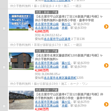
仲介手数料無料！藤ヶ丘駅徒歩２４分！施工：一建設
売買｜新築一戸建
【名古屋市守山区森孝2丁目136新築戸建2号棟】✨️
仲介手数料無料✨️森孝西小学校・森孝中学校
名古屋市営東山線
「
藤が丘
」駅 徒歩29分
名古屋市営東山線
「
本郷
」駅 徒歩33分
4,095万円
間取:
4LDK/112.62㎡
愛知県
名古屋市守山区
森孝
２丁目136
仲介手数料無料！茶屋が坂駅徒歩17分！施工：一建設
売買｜新築一戸建
【名古屋市名東区藤森西町1205新築戸建2号棟】✨️
仲介手数料無料✨️
名古屋市営東山線
「
藤が丘
」駅 徒歩20分
名古屋市営東山線
「
本郷
」駅 徒歩24分
4,180万円
間取:
3LDK/96.05㎡
愛知県
名古屋市名東区
藤森西町
1205
仲介手数料無料！藤が丘駅徒歩19分！施工：ホーク・ワン
売買｜新築一戸建
【名古屋市守山区森孝4丁目123新築戸建2号棟】仲
介手数料無料！森孝西小学校・森孝中学校
名古屋市営東山線
「
藤が丘
」駅 徒歩25分
名古屋市営東山線
「
本郷
」駅 徒歩29分
4,190万円