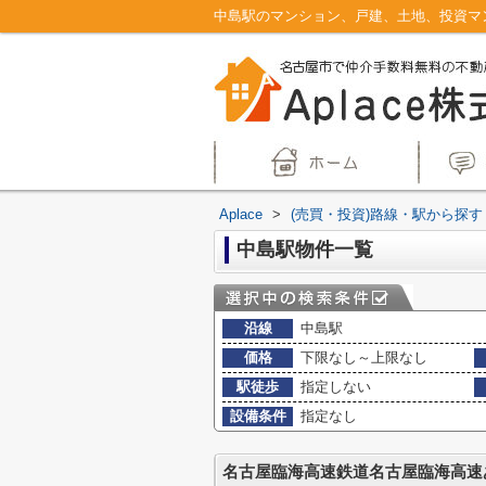
Aplace
>
(売買・投資)路線・駅から探す
中島駅物件一覧
沿線
中島駅
価格
下限なし～上限なし
駅徒歩
指定しない
設備条件
指定なし
名古屋臨海高速鉄道名古屋臨海高速