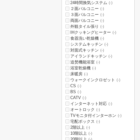
24時間換気システム
(-)
２面バルコニー
(-)
３面バルコニー
(-)
両面バルコニー
(-)
外観タイル張り
(-)
IHクッキングヒーター
(-)
食器洗い乾燥機
(-)
システムキッチン
(-)
対面式キッチン
(-)
アイランドキッチン
(-)
追焚機能浴室
(-)
浴室乾燥機
(-)
床暖房
(-)
ウォークインクロゼット
(-)
CS
(-)
BS
(-)
CATV
(-)
インターネット対応
(-)
オートロック
(-)
TVモニタ付インターホン
(-)
宅配ボックス
(-)
2階以上
(-)
10階以上
(-)
20階以上
(-)