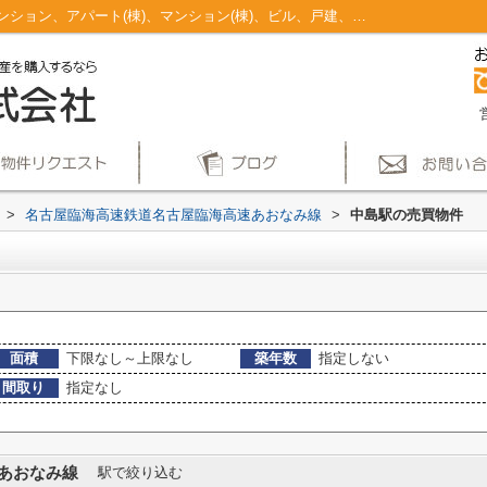
中島駅のマンション、戸建、土地、投資マンション、アパート(棟)、マンション(棟)、ビル、戸建、店舗事務所、その他、土地一覧｜仲介手数料無料！名古屋市で新築戸建てを探すならAplace
>
名古屋臨海高速鉄道名古屋臨海高速あおなみ線
>
中島駅の売買物件
面積
下限なし～上限なし
築年数
指定しない
間取り
指定なし
あおなみ線
駅で絞り込む