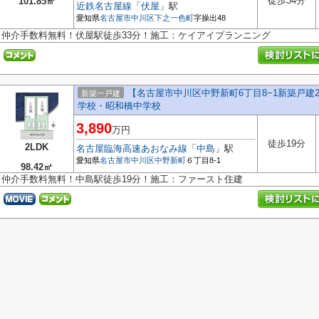
徒歩34分
101.85㎡
近鉄名古屋線
「
伏屋
」駅
愛知県
名古屋市中川区
下之一色町
字操出48
仲介手数料無料！伏屋駅徒歩33分！施工：ケイアイプランニング
【名古屋市中川区中野新町6丁目8−1新築戸建2
新築一戸建
学校・昭和橋中学校
3,890
万円
徒歩19分
2LDK
名古屋臨海高速あおなみ線
「
中島
」駅
愛知県
名古屋市中川区
中野新町
６丁目8-1
98.42㎡
仲介手数料無料！中島駅徒歩19分！施工：ファースト住建