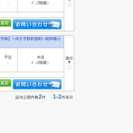
-
-/（2階建）
号棟】✨️仲介手数料無料✨️昭和橋小
予定
木造
選択
▼
-
-/（2階建）
2
1-2
該当公開件数
件
件表示