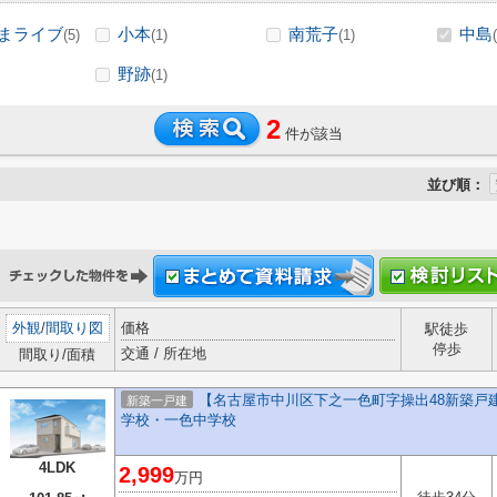
まライブ
小本
南荒子
中島
(5)
(1)
(1)
野跡
(1)
2
件が該当
並び順：
外観
/
間取り図
価格
駅徒歩
停歩
交通 / 所在地
間取り/面積
【名古屋市中川区下之一色町字操出48新築戸建
新築一戸建
学校・一色中学校
4LDK
2,999
万円