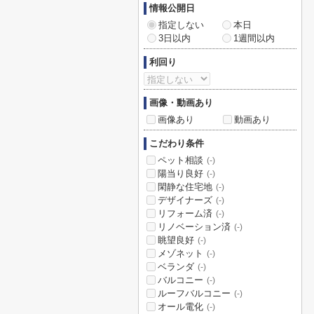
情報公開日
指定しない
本日
3日以内
1週間以内
利回り
画像・動画あり
画像あり
動画あり
こだわり条件
ペット相談
(-)
陽当り良好
(-)
閑静な住宅地
(-)
デザイナーズ
(-)
リフォーム済
(-)
リノベーション済
(-)
眺望良好
(-)
メゾネット
(-)
ベランダ
(-)
バルコニー
(-)
ルーフバルコニー
(-)
オール電化
(-)