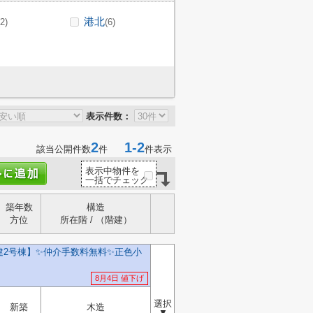
港北
(2)
(6)
表示件数：
2
1-2
該当公開件数
件
件表示
表示中物件を
一括でチェック
築年数
構造
方位
所在階 / （階建）
2号棟】✨️仲介手数料無料✨️正色小
8月4日 値下げ
選択
新築
木造
▼