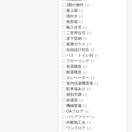
1階の物件
(-)
最上階
(-)
南向き
(-)
角部屋
(-)
輸入住宅
(-)
二世帯住宅
(-)
床下収納
(-)
複層ガラス
(-)
自由設計対応
(-)
バス・トイレ別
(-)
フローリング
(-)
免震構造
(-)
耐震構造
(-)
エレベーター
(-)
室内洗濯機置場
(-)
駐車場あり
(-)
個別空調
(-)
給湯室
(-)
機械警備
(-)
OAフロア
(-)
バリアフリー
(-)
外断熱工法
(-)
ワンフロア
(-)