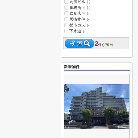
高層ビル
(-)
事務所可
(-)
飲食店可
(-)
居抜物件
(-)
都市ガス
(-)
下水道
(-)
2
件が該当
新着物件