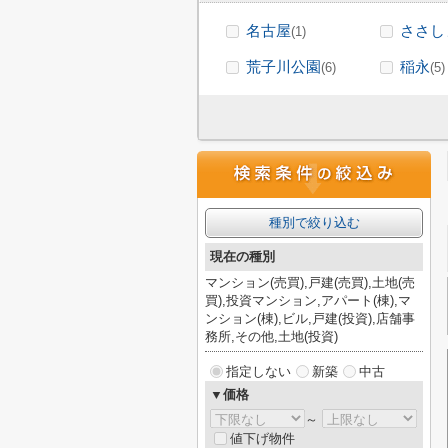
名古屋
ささし
(1)
荒子川公園
稲永
(6)
(5)
種別で絞り込む
現在の種別
マンション(売買),戸建(売買),土地(売
買),投資マンション,アパート(棟),マ
ンション(棟),ビル,戸建(投資),店舗事
務所,その他,土地(投資)
指定しない
新築
中古
▼価格
～
値下げ物件