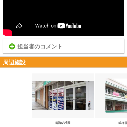
担当者のコメント
周辺施設
鳴海幼稚園
鳴海