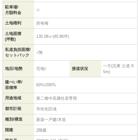
駐車場/
-/-
月額料金
土地権利
所有権
土地面積
135.08㎡(40.86坪)
(坪数)
私道負担面積/
-/無
セットバック
一方(北東 公道 8.
地目/地勢
宅地/-
接道状況
5m)
建ぺい率/
60%/200%
容積率
用途地域
第二種中高層住居専用
都市計画
市街化区域
種別/構造
新築一戸建/木造
階建
2階建