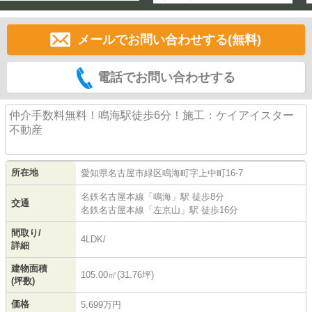
メールでお問い合わせする(無料)
電話でお問い合わせする
仲介手数料無料！鳴海駅徒歩6分！施工：ケイアイスター
不動産
所在地
愛知県
名古屋市緑区
鳴海町
字上中町16-7
名鉄名古屋本線
「
鳴海
」駅 徒歩8分
交通
名鉄名古屋本線
「
左京山
」駅 徒歩16分
間取り/
4LDK/
詳細
建物面積
105.00㎡(31.76坪)
(坪数)
価格
5,699万円