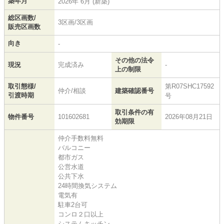
築年月
2026年 6月 (新築)
総区画数/
3区画/3区画
販売区画数
向き
-
その他の法令
現況
完成済み
-
上の制限
取引態様/
第R07SHC17592
仲介/相談
建築確認番号
引渡時期
号
取引条件の有
物件番号
101602681
2026年08月21日
効期限
仲介手数料無料
バルコニー
都市ガス
公営水道
公共下水
24時間換気システム
電気有
駐車2台可
コンロ２口以上
システムキッチン