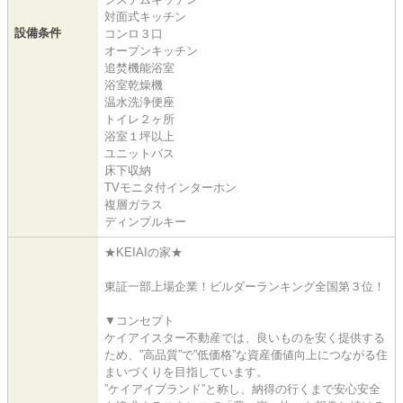
対面式キッチン
設備条件
コンロ３口
オープンキッチン
追焚機能浴室
浴室乾燥機
温水洗浄便座
トイレ２ヶ所
浴室１坪以上
ユニットバス
床下収納
TVモニタ付インターホン
複層ガラス
ディンプルキー
★KEIAIの家★
東証一部上場企業！ビルダーランキング全国第３位！
▼コンセプト
ケイアイスター不動産では、良いものを安く提供する
ため、”高品質”で”低価格”な資産価値向上につながる住
まいづくりを目指しています。
”ケイアイブランド”と称し、納得の行くまで安心安全