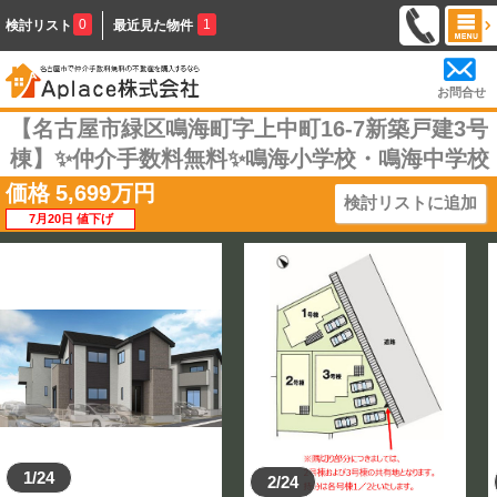
0
1
検討リスト
最近見た物件
お問合せ
【名古屋市緑区鳴海町字上中町16-7新築戸建3号
棟】✨️仲介手数料無料✨️鳴海小学校・鳴海中学校
価格
5,699
万円
検討リストに追加
7月20日 値下げ
1/24
2/24