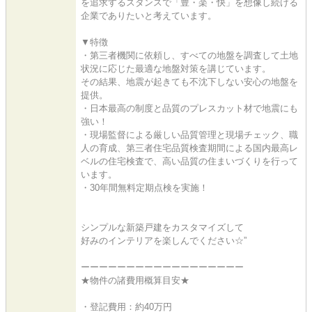
を追求するスタンスで「豊・楽・快」を想像し続ける
企業でありたいと考えています。
▼特徴
・第三者機関に依頼し、すべての地盤を調査して土地
状況に応じた最適な地盤対策を講じています。
その結果、地震が起きても不沈下しない安心の地盤を
提供。
・日本最高の制度と品質のプレスカット材で地震にも
強い！
・現場監督による厳しい品質管理と現場チェック、職
人の育成、第三者住宅品質検査期間による国内最高レ
ベルの住宅検査で、高い品質の住まいづくりを行って
います。
・30年間無料定期点検を実施！
シンプルな新築戸建をカスタマイズして
好みのインテリアを楽しんでください☆”
ーーーーーーーーーーーーーーーーーー
★物件の諸費用概算目安★
・登記費用：約40万円