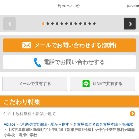
約791m／10分
約885
前
メールでお問い合わせする(無料)
電話でお問い合わせする
メールで共有する
LINEで共有する
こだわり特集
仲介手数料無料の新築戸建て
Aplace
>
(戸建(売買))路線・駅から探す
>
名古屋鉄道名鉄名古屋本線
>
鳴海駅
>
【名古屋市緑区鳴海町字上中町16-7新築戸建3号棟】✨️仲介手数料無料✨️鳴海
小学校・鳴海中学校