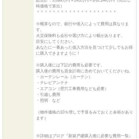
総合計：5,899万円＋245万円＝約6,144万円（売出し
時価格で算出）
＾＾＾＾＾＾＾＾＾＾＾＾＾＾＾＾＾＾＾＾
※概算なので、銀行や借入によって費用は異なりま
す。
火災保険料も会社や選び方により幅があります。
目安にしてください。
あなたに一番あった借入方法を見つけて少しでもお得
に購入できますように！
※購入後には下記の費用も必要です。
購入後の費用も資金計画に含めておいてくださいね。
・カーテンレール（カーテン）
・テレビアンテナ
・エアコン（壁穴工事費用なども必要）
・引越し費用
・照明 など
（物件価格の10％増しで予算をみておくと余裕があり
ます）
※詳細はブログ『新築戸建購入後に必要な費用一覧』