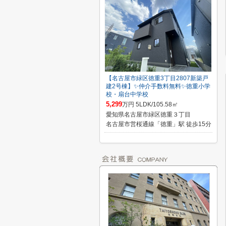
【名古屋市緑区徳重3丁目2807新築戸
建2号棟】✨️仲介手数料無料✨️徳重小学
校・扇台中学校
5,299
万円 5LDK/105.58㎡
愛知県名古屋市緑区徳重３丁目
名古屋市営桜通線「徳重」駅 徒歩15分