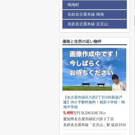
鳴海町
名鉄名古屋本線 鳴海
名鉄名古屋本線 左京山
価格と住所の近い物件
【名古屋市緑区六田2丁目166新築戸
建】仲介手数料無料！相原小学校・鳴
海中学校
5,499
万円 5LDK/108.76㎡
愛知県名古屋市緑区六田２丁目
名鉄名古屋本線「左京山」駅 徒歩16分