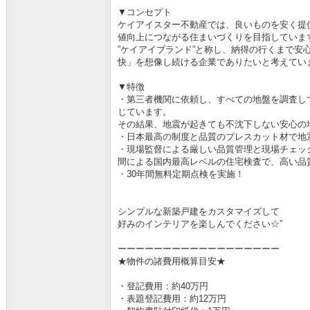
▼コンセプト
ケイアイスター不動産では、良いものを安く提供
値向上につながる住まいづくりを目指していま
”ケイアイブランド”と称し、納得の行くまで安
快」を想像し続ける企業でありたいと考えてい
▼特徴
・第三者機関に依頼し、すべての地盤を調査し
じています。
その結果、地震が起きても不沈下しない安心の
・日本最高の制度と品質のプレスカット材で地
・現場監督による厳しい品質管理と現場チェッ
間による国内最高レベルの住宅検査で、高い品
・30年間無料定期点検を実施！
シンプルな新築戸建をカスタマイズして
好みのインテリアを楽しんでください☆”
ーーーーーーーーーーーーーーーーーー
★物件の諸費用概算目安★
・登記費用：約40万円
・表題登記費用：約12万円