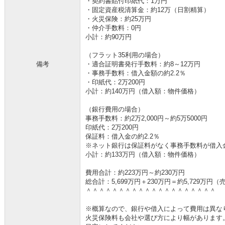
・契約書貼付印紙代：1万円
・固定資産税清算金：約12万（日割精算）
・火災保険：約25万円
・仲介手数料：0円
小計：約90万円
（フラット35利用の場合）
備考
・適合証明書発行手数料：約8～12万円
・事務手数料：借入金額の約2.2％
・印紙代：2万200円
小計：約140万円（借入額：物件価格）
（銀行費用の場合）
事務手数料：約2万2,000円～約5万5000円
印紙代：2万200円
保証料：借入金の約2.2％
※ネット銀行は保証料がなく事務手数料が借入金の
小計：約133万円（借入額：物件価格）
費用合計：約223万円～約230万円
総合計：5,699万円＋230万円＝約5,729万
＾＾＾＾＾＾＾＾＾＾＾＾＾＾＾＾＾＾＾＾
※概算なので、銀行や借入によって費用は異な
火災保険料も会社や選び方により幅があります