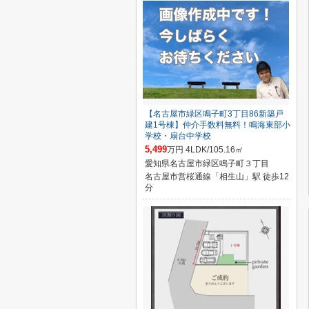
【名古屋市緑区鳴子町3丁目86新築戸
建1号棟】仲介手数料無料！鳴海東部小
学校・扇台中学校
5,499
万円 4LDK/105.16㎡
愛知県名古屋市緑区鳴子町３丁目
名古屋市営桜通線「相生山」駅 徒歩12
分