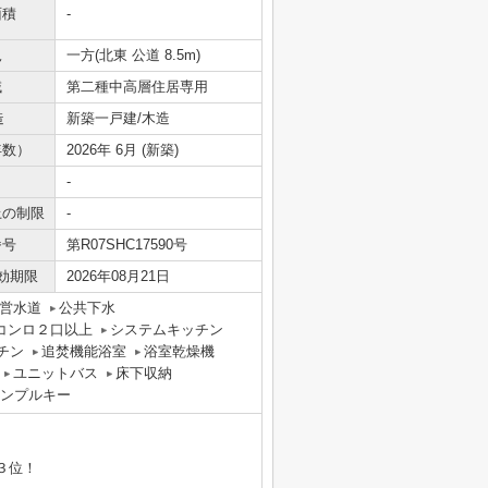
面積
-
況
一方(北東 公道 8.5m)
域
第二種中高層住居専用
造
新築一戸建/木造
年数）
2026年 6月 (新築)
-
上の制限
-
番号
第R07SHC17590号
効期限
2026年08月21日
営水道
公共下水
コンロ２口以上
システムキッチン
チン
追焚機能浴室
浴室乾燥機
ユニットバス
床下収納
ンプルキー
３位！