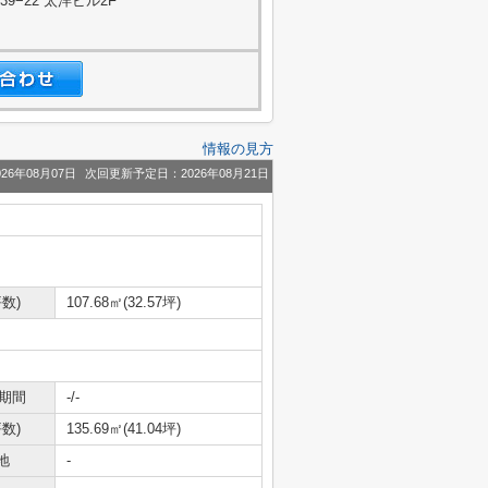
−22 太洋ビル2F
情報の見方
26年08月07日
次回更新予定日：2026年08月21日
数)
107.68㎡(32.57坪)
期間
-/-
数)
135.69㎡(41.04坪)
地
-