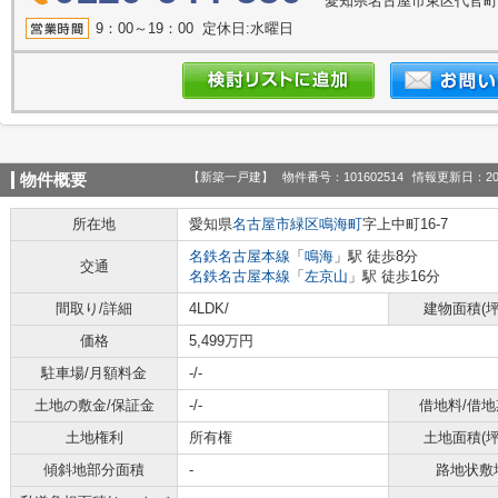
愛知県名古屋市東区代官町39
9：00～19：00 定休日:水曜日
【新築一戸建】
物件番号：101602514
情報更新日：20
物件概要
所在地
愛知県
名古屋市緑区
鳴海町
字上中町16-7
名鉄名古屋本線
「
鳴海
」駅 徒歩8分
交通
名鉄名古屋本線
「
左京山
」駅 徒歩16分
間取り/詳細
4LDK/
建物面積(坪
価格
5,499万円
駐車場/月額料金
-/-
土地の敷金/保証金
-/-
借地料/借地
土地権利
所有権
土地面積(坪
傾斜地部分面積
-
路地状敷