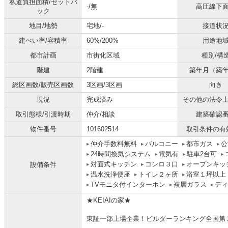
私道負担面積/セットバ
-/無
高圧線下
ック
地目/地勢
宅地/-
接道状
建ぺい率/容積率
60%/200%
用途地
都市計画
市街化区域
種別/構
階建
2階建
築年月（築
総区画数/販売区画数
3区画/3区画
向き
現況
完成済み
その他の法令
取引態様/引渡時期
仲介/相談
建築確認
物件番号
101602514
取引条件の有
仲介手数料無料
バルコニー
都市ガス
公
24時間換気システム
電気有
駐車2台可
対面式キッチン
コンロ３口
オープンキッ
設備条件
温水洗浄便座
トイレ２ヶ所
浴室１坪以上
TVモニタ付インターホン
複層ガラス
ディ
★KEIAIの家★
東証一部上場企業！ビルダーランキング全国第