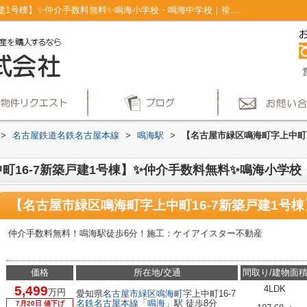
【名古屋市緑区鳴海町字上中町16-7新築戸建1号棟】✨️仲介手数料無料✨️鳴海小学校・鳴海中学校｜複層ガラス ＴＶモニタ付インターホン 浄水器 外壁サイディング フラット３５Sに対応｜仲介手数料無料！名古屋市で新築戸建てを探すならAplace
>
名古屋鉄道名鉄名古屋本線
>
鳴海駅
>
【名古屋市緑区鳴海町字上中町16
16-7新築戸建1号棟】✨️仲介手数料無料✨️鳴海小学
仲介手数料無料！鳴海駅徒歩6分！施工：ケイアイスター不動産
価格
所在地/交通
間取り/建物面
5,499
4LDK
万円
愛知県
名古屋市緑区
鳴海町
字上中町16-7
名鉄名古屋本線
「
鳴海
」駅 徒歩8分
7月20日 値下げ