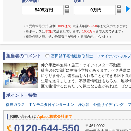
借入金額：
頭金：
（※元利均等方式 金利
5.00％まで
※返済年数
5～50
年まで入力できます）
（※ボーナスは
年2回
で計算しています。
1000万円
まで入力できます）
（※物件購入時、その他諸費用が発生する場合がございます）
担当者のコメント
富田裕子宅地建物取引士・ファイナンシャルプ
仲介手数料無料！施工：ケイアイスター不動産
徒歩8分の場所に鳴海小学校があります。ベタ基礎
になりません。備蓄品を入れることができる床下収
生活を送りましょう。不動産情報はもちろん、地域
区で生活するにあたって気になる点があれば、ぜひ
ポイント・特徴
複層ガラス
ＴＶモニタ付インターホン
浄水器
外壁サイディング
お問い合わせは
Aplace株式会社まで
0120-644-550
〒461-0002