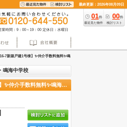
最終更新：2026年08月09日
01
00
件
件
最近見た物件
検討リスト
営業時間：9：00～19：00
定休日：水曜日
-7新築戸建1号棟】✨️仲介手数料無料✨️鳴
校・鳴海中学校
【名古屋市緑区鳴海町字上中町16-7新築戸建1号棟】✨️仲介手数料無料✨️鳴海小学校・鳴海中学校
積