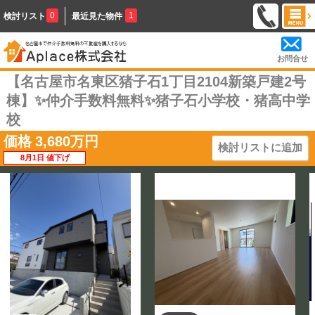
0
1
検討リスト
最近見た物件
お問合せ
【名古屋市名東区猪子石1丁目2104新築戸建2号
棟】✨️仲介手数料無料✨️猪子石小学校・猪高中学
校
価格
3,680
万円
検討リストに追加
8月1日 値下げ