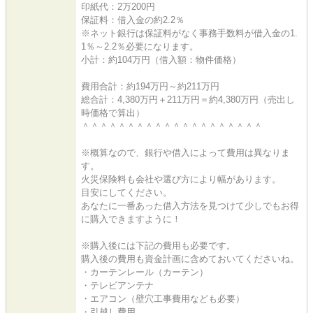
印紙代：2万200円
保証料：借入金の約2.2％
※ネット銀行は保証料がなく事務手数料が借入金の1.
1％～2.2％必要になります。
小計：約104万円（借入額：物件価格）
費用合計：約194万円～約211万円
総合計：4,380万円＋211万円＝約4,380万円（売出し
時価格で算出）
＾＾＾＾＾＾＾＾＾＾＾＾＾＾＾＾＾＾＾＾
※概算なので、銀行や借入によって費用は異なりま
す。
火災保険料も会社や選び方により幅があります。
目安にしてください。
あなたに一番あった借入方法を見つけて少しでもお得
に購入できますように！
※購入後には下記の費用も必要です。
購入後の費用も資金計画に含めておいてくださいね。
・カーテンレール（カーテン）
・テレビアンテナ
・エアコン（壁穴工事費用なども必要）
・引越し費用