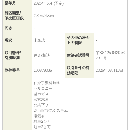
築年月
2026年 5月 (予定)
総区画数/
2区画/2区画
販売区画数
向き
-
その他の法令
現況
未完成
-
上の制限
取引態様/
第KS125-0420-50
仲介/相談
建築確認番号
引渡時期
231 号
取引条件の有
物件番号
100879035
2026年08月18日
効期限
仲介手数料無料
バルコニー
都市ガス
公営水道
公共下水
24時間換気システム
電気有
駐車2台可
駐車3台可