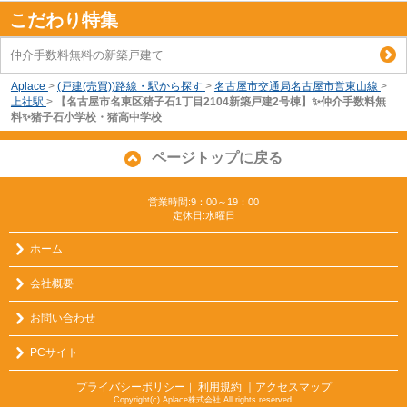
こだわり特集
仲介手数料無料の新築戸建て
Aplace
>
(戸建(売買))路線・駅から探す
>
名古屋市交通局名古屋市営東山線
>
上社駅
>
【名古屋市名東区猪子石1丁目2104新築戸建2号棟】✨️仲介手数料無
料✨️猪子石小学校・猪高中学校
ページトップに戻る
営業時間:9：00～19：00
定休日:水曜日
ホーム
会社概要
お問い合わせ
PCサイト
プライバシーポリシー
利用規約
｜アクセスマップ
｜
Copyright(c) Aplace株式会社 All rights reserved.