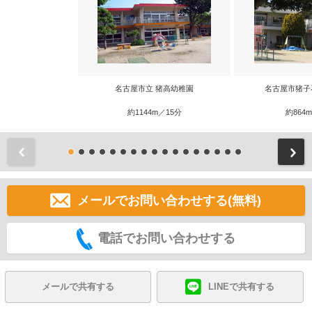
名古屋市立 猪高幼稚園
名古屋市猪子
約1144m／15分
約864
前
メールでお問い合わせする(無料)
電話でお問い合わせする
メールで共有する
LINEで共有する