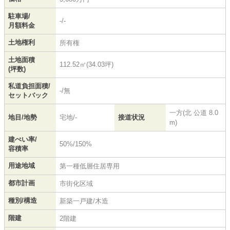
駐車場/
-/-
月額料金
土地権利
所有権
土地面積
112.52㎡(34.03坪)
(坪数)
私道負担面積/
-/無
セットバック
一方(北 公道 8.0
地目/地勢
宅地/-
接道状況
m)
建ぺい率/
50%/150%
容積率
用途地域
第一種低層住居専用
都市計画
市街化区域
種別/構造
新築一戸建/木造
階建
2階建