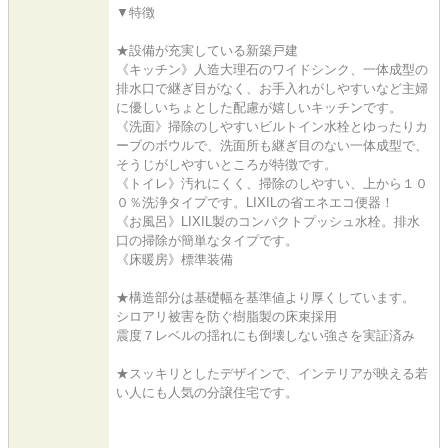
▼特徴
★設備が充実している新築戸建
《キッチン》人造大理石のワイドシンク、一体成型の
排水口で継ぎ目がなく、お手入れがしやすいなど主婦
に優しいちょとした配慮が嬉しいキッチンです。
《洗面》掃除のしやすいビルトイン水栓とゆったりカ
ーブのボウルで、洗面所も継ぎ目のない一体成型で、
そうじがしやすいところが特徴です。
《トイレ》汚れにくく、掃除のしやすい、上から１０
０％洗浄タイプです。LIXILの省エネエコ便器！
《お風呂》LIXIL製のコンパクトプッシュ水栓。排水
口の掃除が簡単なタイプです。
《床暖房》標準装備
★構造部分は基礎幅を基準値より厚くしています。
シロアリ被害を防ぐ樹脂製の床束採用
震度７レベルの揺れにも倒壊しない強さを実証済み
★スッキリとしたデザインで、インテリアが映える若
い人にも人気の分譲住宅です。