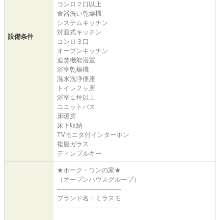
コンロ２口以上
食器洗い乾燥機
システムキッチン
対面式キッチン
設備条件
コンロ３口
オープンキッチン
追焚機能浴室
浴室乾燥機
温水洗浄便座
トイレ２ヶ所
浴室１坪以上
ユニットバス
床暖房
床下収納
TVモニタ付インターホン
複層ガラス
ディンプルキー
★ホーク・ワンの家★
（オープンハウスグループ）
――――――――――
ブランド名：ミラスモ
――――――――――