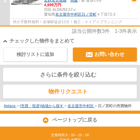
近鉄名古屋線
「
烏森
」駅 徒歩13分
4,999万円
間取:
4LDK/93.57㎡
愛知県
名古屋市中村区
日ノ宮町
４丁目72-2
仲介手数料無料！岩塚駅徒歩12分！施工：ケイアイプランニング
該当公開件数
3
件
1-3
件表示
チェックした物件をまとめて
検討リストに追加
お問い合わせ
さらに条件を絞り込む
物件リクエスト
Aplace
>
(売買・投資)地域から探す
>
名古屋市中村区
>
日ノ宮町の売買物件
ページトップに戻る
営業時間:9：00～19：00
定休日:水曜日