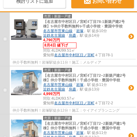
検討リストに追加
お問い合わせ
売買｜新築一戸建
【名古屋市中村区日ノ宮町4丁目78-1新築戸建2号
棟】✨️仲介手数料無料✨️千成小学校・豊国中学校
名古屋市営東山線
「
岩塚
」駅 徒歩10分
近鉄名古屋線
「
烏森
」駅 徒歩14分
4,790万円
8月4日 値下げ
間取:
4LDK/99.51㎡
愛知県
名古屋市中村区
日ノ宮町
４丁目78-1
仲介手数料無料！岩塚駅徒歩11分！施工：メルディア
売買｜新築一戸建
【名古屋市中村区日ノ宮町4丁目72−2新築戸建2号
棟】仲介手数料無料！千成小学校・豊国中学校
名古屋市営東山線
「
岩塚
」駅 徒歩11分
近鉄名古屋線
「
烏森
」駅 徒歩13分
4,999万円
間取:
4LDK/93.57㎡
愛知県
名古屋市中村区
日ノ宮町
４丁目72-2
仲介手数料無料！岩塚駅徒歩12分！施工：ケイアイプランニング
売買｜新築一戸建
【名古屋市中村区日ノ宮町4丁目72−2新築戸建1号
棟】仲介手数料無料！千成小学校・豊国中学校
名古屋市営東山線
「
岩塚
」駅 徒歩11分