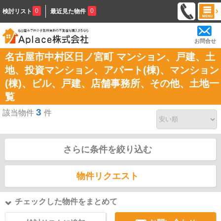
0
0
検討リスト
最近見た物件
お問合せ
名古屋市中村区日ノ宮町 マンション、戸建、土
地、投資マンション、アパート(棟)、マンション
(棟)、ビル、戸建、店舗事務所、その他、土地一
覧
3
該当物件
件
さらに条件を絞り込む
物件リクエスト
チェックした物件をまとめて