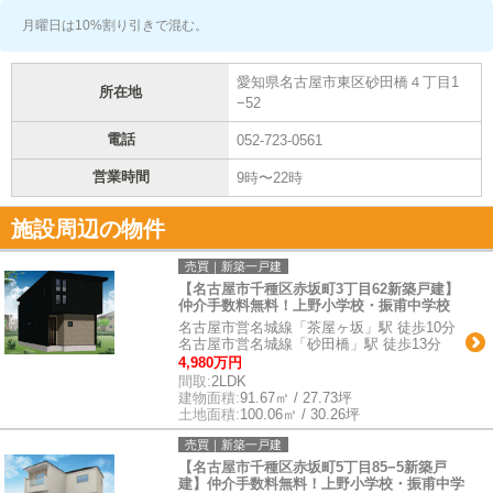
月曜日は10%割り引きで混む。
愛知県名古屋市東区砂田橋４丁目1
所在地
−52
電話
052-723-0561
営業時間
9時〜22時
施設周辺の物件
売買｜新築一戸建
【名古屋市千種区赤坂町3丁目62新築戸建】
仲介手数料無料！上野小学校・振甫中学校
名古屋市営名城線「茶屋ヶ坂」駅 徒歩10分
名古屋市営名城線「砂田橋」駅 徒歩13分
4,980万円
間取:
2LDK
建物面積:
91.67㎡ / 27.73坪
土地面積:
100.06㎡ / 30.26坪
売買｜新築一戸建
【名古屋市千種区赤坂町5丁目85−5新築戸
建】仲介手数料無料！上野小学校・振甫中学