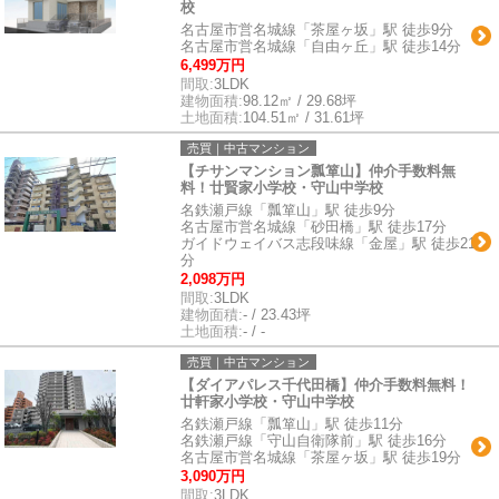
校
名古屋市営名城線「茶屋ヶ坂」駅 徒歩9分
名古屋市営名城線「自由ヶ丘」駅 徒歩14分
6,499万円
間取:
3LDK
建物面積:
98.12㎡ / 29.68坪
土地面積:
104.51㎡ / 31.61坪
売買｜中古マンション
【チサンマンション瓢箪山】仲介手数料無
料！廿賢家小学校・守山中学校
名鉄瀬戸線「瓢箪山」駅 徒歩9分
名古屋市営名城線「砂田橋」駅 徒歩17分
ガイドウェイバス志段味線「金屋」駅 徒歩21
分
2,098万円
間取:
3LDK
建物面積:
- / 23.43坪
土地面積:
- / -
売買｜中古マンション
【ダイアパレス千代田橋】仲介手数料無料！
廿軒家小学校・守山中学校
名鉄瀬戸線「瓢箪山」駅 徒歩11分
名鉄瀬戸線「守山自衛隊前」駅 徒歩16分
名古屋市営名城線「茶屋ヶ坂」駅 徒歩19分
3,090万円
間取:
3LDK