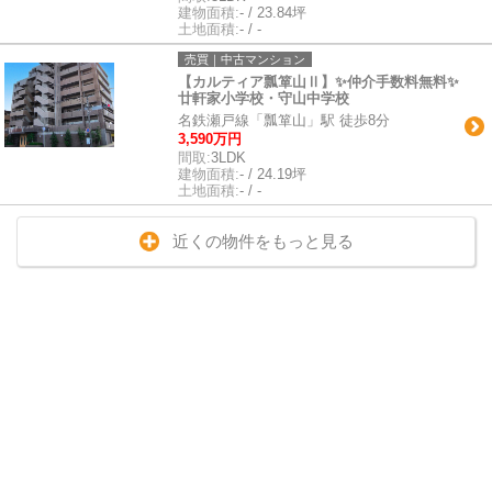
建物面積:
- / 23.84坪
土地面積:
- / -
売買｜中古マンション
【カルティア瓢箪山Ⅱ】✨️仲介手数料無料✨️
廿軒家小学校・守山中学校
名鉄瀬戸線「瓢箪山」駅 徒歩8分
3,590万円
間取:
3LDK
建物面積:
- / 24.19坪
土地面積:
- / -
近くの物件をもっと見る