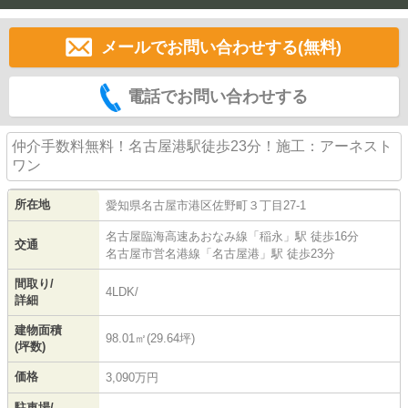
メールでお問い合わせする(無料)
電話でお問い合わせする
仲介手数料無料！名古屋港駅徒歩23分！施工：アーネスト
ワン
所在地
愛知県
名古屋市港区
佐野町
３丁目27-1
名古屋臨海高速あおなみ線
「
稲永
」駅 徒歩16分
交通
名古屋市営名港線
「
名古屋港
」駅 徒歩23分
間取り/
4LDK/
詳細
建物面積
98.01㎡(29.64坪)
(坪数)
価格
3,090万円
駐車場/