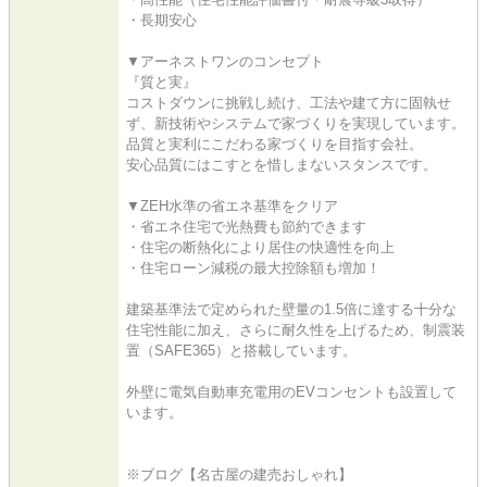
・長期安心
▼アーネストワンのコンセプト
『質と実』
コストダウンに挑戦し続け、工法や建て方に固執せ
ず、新技術やシステムで家づくりを実現しています。
品質と実利にこだわる家づくりを目指す会社。
安心品質にはこすとを惜しまないスタンスです。
▼ZEH水準の省エネ基準をクリア
・省エネ住宅で光熱費も節約できます
・住宅の断熱化により居住の快適性を向上
・住宅ローン減税の最大控除額も増加！
建築基準法で定められた壁量の1.5倍に達する十分な
住宅性能に加え、さらに耐久性を上げるため、制震装
置（SAFE365）と搭載しています。
外壁に電気自動車充電用のEVコンセントも設置して
います。
※ブログ【名古屋の建売おしゃれ】