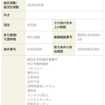
総区画数/
1区画/1区画
販売区画数
向き
-
その他の法令
現況
未完成
-
上の制限
取引態様/
第HPA-26-04325-
仲介/相談
建築確認番号
引渡時期
1号
取引条件の有
物件番号
104316189
2026年08月18日
効期限
建設住宅性能評価書付
仲介手数料無料
バルコニー
都市ガス
公営水道
公共下水
24時間換気システム
電気有
コンロ２口以上
システムキッチン
対面式キッチン