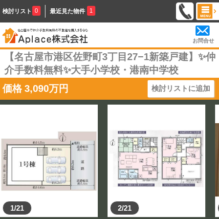
0
1
検討リスト
最近見た物件
お問合せ
【名古屋市港区佐野町3丁目27−1新築戸建】✨️仲
介手数料無料✨️大手小学校・港南中学校
価格
3,090
万円
検討リストに追加
1/21
2/21