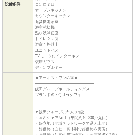
設備条件
コンロ３口
オープンキッチン
カウンターキッチン
追焚機能浴室
浴室乾燥機
温水洗浄便座
トイレ２ヶ所
浴室１坪以上
ユニットバス
TVモニタ付インターホン
複層ガラス
ディンプルキー
★アーネストワンの家★
―――――――――――――――
飯田グループホールディングス
ブランド名：QUIE(クワイエ）
―――――――――――――――
▼飯田クループの5つの特徴
・国内シェアNo.1（年間約40,000戸提供）
・好立地（地域ネットワークで選ぶ土地）
・好価格（自社一貫体制で好価格を実現）
・高性能（住宅性能評価書付・耐震等級3取得）