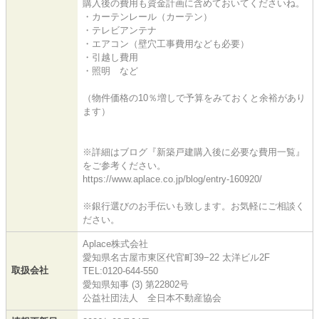
購入後の費用も資金計画に含めておいてくださいね。
・カーテンレール（カーテン）
・テレビアンテナ
・エアコン（壁穴工事費用なども必要）
・引越し費用
・照明 など
（物件価格の10％増しで予算をみておくと余裕があり
ます）
※詳細はブログ『新築戸建購入後に必要な費用一覧』
をご参考ください。
https://www.aplace.co.jp/blog/entry-160920/
※銀行選びのお手伝いも致します。お気軽にご相談く
ださい。
Aplace株式会社
愛知県名古屋市東区代官町39−22 太洋ビル2F
取扱会社
TEL:0120-644-550
愛知県知事 (3) 第22802号
公益社団法人 全日本不動産協会