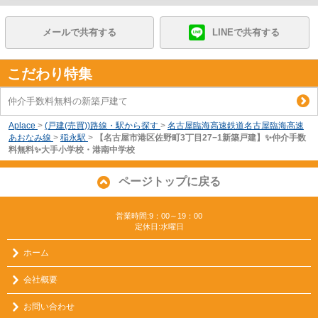
メールで共有する
LINEで共有する
こだわり特集
仲介手数料無料の新築戸建て
Aplace
>
(戸建(売買))路線・駅から探す
>
名古屋臨海高速鉄道名古屋臨海高速
あおなみ線
>
稲永駅
>
【名古屋市港区佐野町3丁目27−1新築戸建】✨️仲介手数
料無料✨️大手小学校・港南中学校
ページトップに戻る
営業時間:9：00～19：00
定休日:水曜日
ホーム
会社概要
お問い合わせ