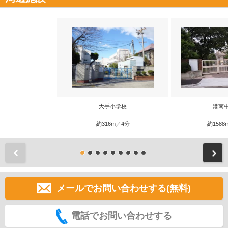
大手小学校
港南
約316m／4分
約1588
前
メールでお問い合わせする(無料)
電話でお問い合わせする