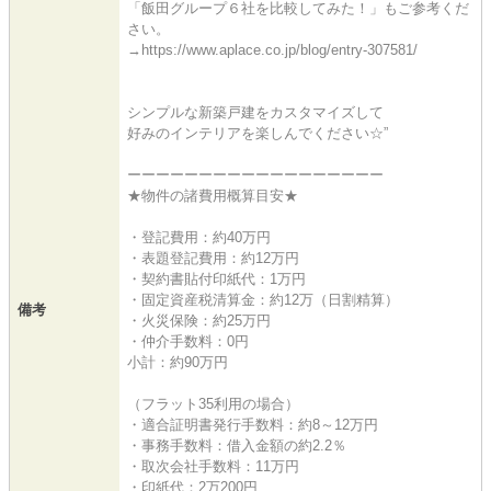
「飯田グループ６社を比較してみた！」もご参考くだ
さい。
→https://www.aplace.co.jp/blog/entry-307581/
シンプルな新築戸建をカスタマイズして
好みのインテリアを楽しんでください☆”
ーーーーーーーーーーーーーーーーーー
★物件の諸費用概算目安★
・登記費用：約40万円
・表題登記費用：約12万円
・契約書貼付印紙代：1万円
・固定資産税清算金：約12万（日割精算）
備考
・火災保険：約25万円
・仲介手数料：0円
小計：約90万円
（フラット35利用の場合）
・適合証明書発行手数料：約8～12万円
・事務手数料：借入金額の約2.2％
・取次会社手数料：11万円
・印紙代：2万200円