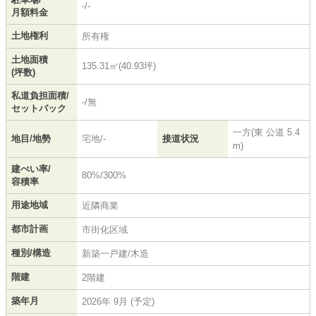
-/-
月額料金
土地権利
所有権
土地面積
135.31㎡(40.93坪)
(坪数)
私道負担面積/
-/無
セットバック
一方(東 公道 5.4
地目/地勢
宅地/-
接道状況
m)
建ぺい率/
80%/300%
容積率
用途地域
近隣商業
都市計画
市街化区域
種別/構造
新築一戸建/木造
階建
2階建
築年月
2026年 9月 (予定)