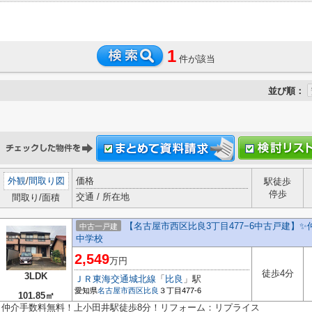
1
件が該当
並び順：
外観
/
間取り図
価格
駅徒歩
停歩
交通 / 所在地
間取り/面積
【名古屋市西区比良3丁目477−6中古戸建】✨
中古一戸建
中学校
2,549
万円
徒歩4分
3LDK
ＪＲ東海交通城北線
「
比良
」駅
愛知県
名古屋市西区
比良
３丁目477-6
101.85㎡
仲介手数料無料！上小田井駅徒歩8分！リフォーム：リプライス