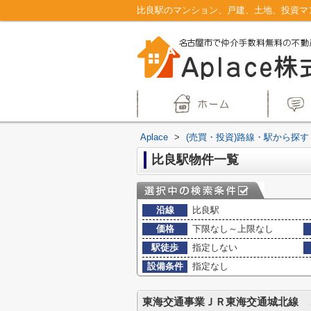
Aplace
>
(売買・投資)路線・駅から探す
比良駅物件一覧
沿線
比良駅
価格
下限なし～上限なし
駅徒歩
指定しない
設備条件
指定なし
東海交通事業ＪＲ東海交通城北線