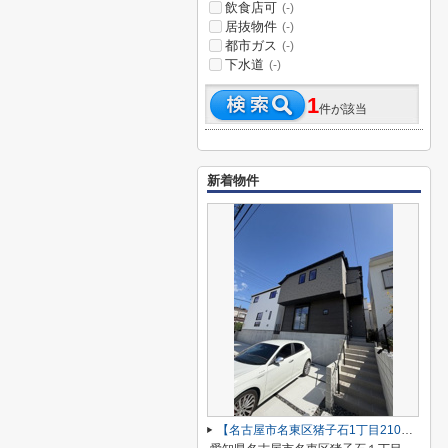
飲食店可
(-)
居抜物件
(-)
都市ガス
(-)
下水道
(-)
1
件が該当
新着物件
【名古屋市名東区猪子石1丁目2104新築戸建2号棟】✨️仲介手数料無料✨️猪子石小学校・猪高中学校