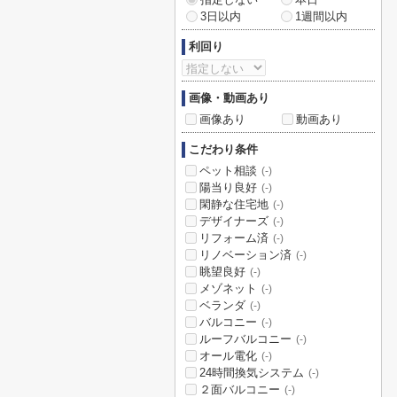
3日以内
1週間以内
利回り
画像・動画あり
画像あり
動画あり
こだわり条件
ペット相談
(-)
陽当り良好
(-)
閑静な住宅地
(-)
デザイナーズ
(-)
リフォーム済
(-)
リノベーション済
(-)
眺望良好
(-)
メゾネット
(-)
ベランダ
(-)
バルコニー
(-)
ルーフバルコニー
(-)
オール電化
(-)
24時間換気システム
(-)
２面バルコニー
(-)