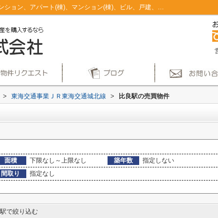
比良駅のマンション、戸建、土地、投資マンション、アパート(棟)、マンション(棟)、ビル、戸建、店舗事務所、その他、土地一覧｜仲介手数料無料！名古屋市で新築戸建てを探すならAplace
>
東海交通事業ＪＲ東海交通城北線
>
比良駅の売買物件
面積
下限なし～上限なし
築年数
指定しない
間取り
指定なし
駅で絞り込む