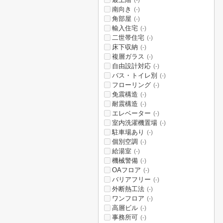
(-)
南向き
(-)
角部屋
(-)
輸入住宅
(-)
二世帯住宅
(-)
床下収納
(-)
複層ガラス
(-)
自由設計対応
(-)
バス・トイレ別
(-)
フローリング
(-)
免震構造
(-)
耐震構造
(-)
エレベーター
(-)
室内洗濯機置場
(-)
駐車場あり
(-)
個別空調
(-)
給湯室
(-)
機械警備
(-)
OAフロア
(-)
バリアフリー
(-)
外断熱工法
(-)
ワンフロア
(-)
高層ビル
(-)
事務所可
(-)