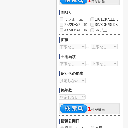
1
件が該当
間取り
ワンルーム
1K/1DK/1LDK
2K/2DK/2LDK
3K/3DK/3LDK
4K/4DK/4LDK
5K以上
面積
～
土地面積
～
駅からの徒歩
築年数
1
件が該当
情報公開日
指定しない
本日