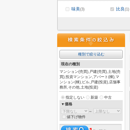
味美
比良
(3)
(1)
種別で絞り込む
現在の種別
マンション(売買),戸建(売買),土地(売
買),投資マンション,アパート(棟),マ
ンション(棟),ビル,戸建(投資),店舗事
務所,その他,土地(投資)
指定しない
新築
中古
▼価格
～
値下げ物件