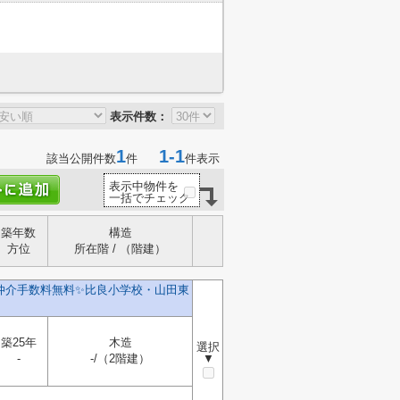
表示件数：
1
1-1
該当公開件数
件
件表示
表示中物件を
一括でチェック
築年数
構造
方位
所在階 / （階建）
️仲介手数料無料✨️比良小学校・山田東
築25年
木造
選択
-
-/（2階建）
▼