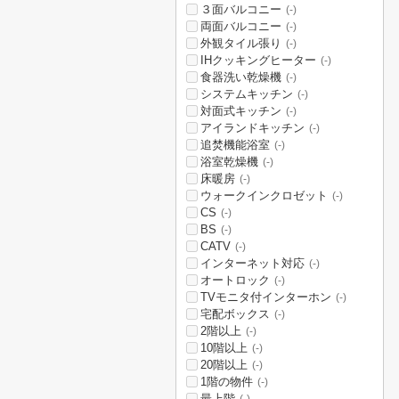
３面バルコニー
(-)
両面バルコニー
(-)
外観タイル張り
(-)
IHクッキングヒーター
(-)
食器洗い乾燥機
(-)
システムキッチン
(-)
対面式キッチン
(-)
アイランドキッチン
(-)
追焚機能浴室
(-)
浴室乾燥機
(-)
床暖房
(-)
ウォークインクロゼット
(-)
CS
(-)
BS
(-)
CATV
(-)
インターネット対応
(-)
オートロック
(-)
TVモニタ付インターホン
(-)
宅配ボックス
(-)
2階以上
(-)
10階以上
(-)
20階以上
(-)
1階の物件
(-)
最上階