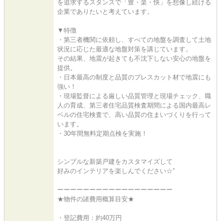
を追求するスタンスで「豊・楽・快」を想像し続ける
企業でありたいと考えています。
▼特徴
・第三者機関に依頼し、すべての地盤を調査して土地
状況に応じた最適な地盤対策を講じています。
その結果、地震が起きても不沈下しない安心の地盤を
提供。
・日本最高の制度と品質のプレスカット材で地震にも
強い！
・現場監督による厳しい品質管理と現場チェック、職
人の育成、第三者住宅品質検査期間による国内最高レ
ベルの住宅検査で、高い品質の住まいづくりを行って
います。
・30年間無料定期点検を実施！
シンプルな新築戸建をカスタマイズして
好みのインテリアを楽しんでください☆”
ーーーーーーーーーーーーーーーーーー
★物件の諸費用概算目安★
・登記費用：約40万円