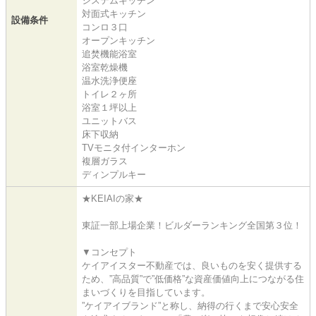
システムキッチン
対面式キッチン
設備条件
コンロ３口
オープンキッチン
追焚機能浴室
浴室乾燥機
温水洗浄便座
トイレ２ヶ所
浴室１坪以上
ユニットバス
床下収納
TVモニタ付インターホン
複層ガラス
ディンプルキー
★KEIAIの家★
東証一部上場企業！ビルダーランキング全国第３位！
▼コンセプト
ケイアイスター不動産では、良いものを安く提供する
ため、”高品質”で”低価格”な資産価値向上につながる住
まいづくりを目指しています。
”ケイアイブランド”と称し、納得の行くまで安心安全