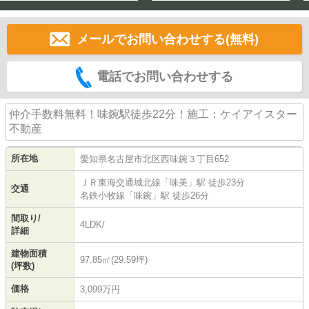
メールでお問い合わせする(無料)
電話でお問い合わせする
仲介手数料無料！味鋺駅徒歩22分！施工：ケイアイスター
不動産
所在地
愛知県
名古屋市北区
西味鋺
３丁目652
ＪＲ東海交通城北線
「
味美
」駅 徒歩23分
交通
名鉄小牧線
「
味鋺
」駅 徒歩26分
間取り/
4LDK/
詳細
建物面積
97.85㎡(29.59坪)
(坪数)
価格
3,099万円