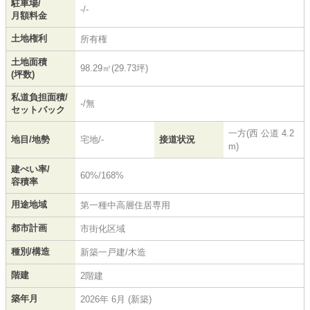
駐車場/
-/-
月額料金
土地権利
所有権
土地面積
98.29㎡(29.73坪)
(坪数)
私道負担面積/
-/無
セットバック
一方(西 公道 4.2
地目/地勢
宅地/-
接道状況
m)
建ぺい率/
60%/168%
容積率
用途地域
第一種中高層住居専用
都市計画
市街化区域
種別/構造
新築一戸建/木造
階建
2階建
築年月
2026年 6月 (新築)