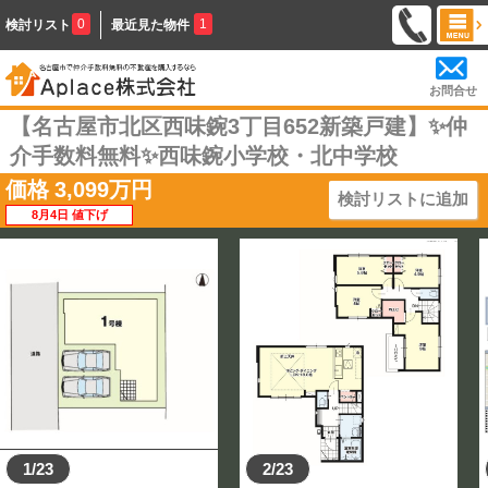
0
1
検討リスト
最近見た物件
お問合せ
【名古屋市北区西味鋺3丁目652新築戸建】✨️仲
介手数料無料✨️西味鋺小学校・北中学校
価格
3,099
万円
検討リストに追加
8月4日 値下げ
1/23
2/23