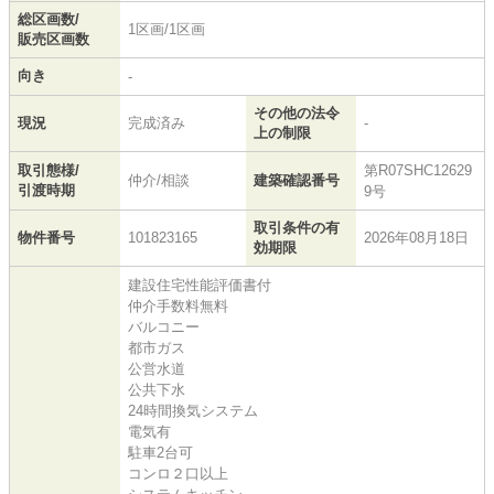
総区画数/
1区画/1区画
販売区画数
向き
-
その他の法令
現況
完成済み
-
上の制限
取引態様/
第R07SHC12629
仲介/相談
建築確認番号
引渡時期
9号
取引条件の有
物件番号
101823165
2026年08月18日
効期限
建設住宅性能評価書付
仲介手数料無料
バルコニー
都市ガス
公営水道
公共下水
24時間換気システム
電気有
駐車2台可
コンロ２口以上