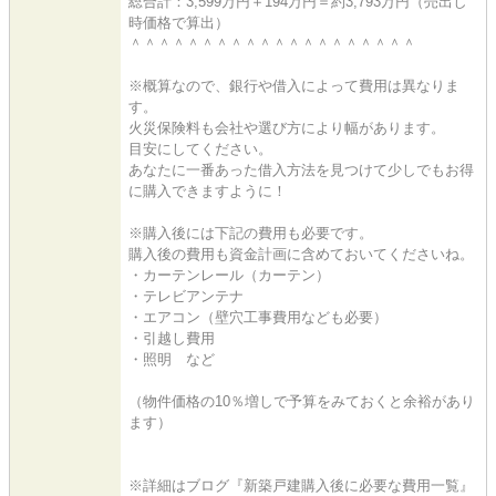
総合計：3,599万円＋194万円＝約3,793万円（売出し
時価格で算出）
＾＾＾＾＾＾＾＾＾＾＾＾＾＾＾＾＾＾＾＾
※概算なので、銀行や借入によって費用は異なりま
す。
火災保険料も会社や選び方により幅があります。
目安にしてください。
あなたに一番あった借入方法を見つけて少しでもお得
に購入できますように！
※購入後には下記の費用も必要です。
購入後の費用も資金計画に含めておいてくださいね。
・カーテンレール（カーテン）
・テレビアンテナ
・エアコン（壁穴工事費用なども必要）
・引越し費用
・照明 など
（物件価格の10％増しで予算をみておくと余裕があり
ます）
※詳細はブログ『新築戸建購入後に必要な費用一覧』