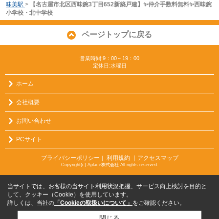
味美駅
>
【名古屋市北区西味鋺3丁目652新築戸建】✨️仲介手数料無料✨️西味鋺
小学校・北中学校
ページトップに戻る
営業時間:9：00～19：00
定休日:水曜日
ホーム
会社概要
お問い合わせ
PCサイト
プライバシーポリシー
利用規約
｜アクセスマップ
｜
Copyright(c) Aplace株式会社 All rights reserved.
当サイトでは、お客様の当サイト利用状況把握、サービス向上検討を目的と
して、クッキー（Cookie）を使用しています。
詳しくは、当社の
「Cookieの取扱いについて」
をご確認ください。
閉じる