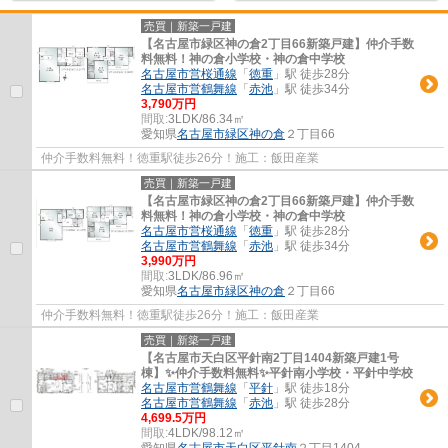
売買｜新築一戸建
【名古屋市緑区神の倉2丁目66新築戸建】仲介手数
料無料！神の倉小学校・神の倉中学校
名古屋市営桜通線
「
徳重
」駅 徒歩28分
名古屋市営鶴舞線
「
赤池
」駅 徒歩34分
3,790万円
間取:
3LDK/86.34㎡
愛知県
名古屋市緑区
神の倉
２丁目66
仲介手数料無料！徳重駅徒歩26分！施工：飯田産業
売買｜新築一戸建
【名古屋市緑区神の倉2丁目66新築戸建】仲介手数
料無料！神の倉小学校・神の倉中学校
名古屋市営桜通線
「
徳重
」駅 徒歩28分
名古屋市営鶴舞線
「
赤池
」駅 徒歩34分
3,990万円
間取:
3LDK/86.96㎡
愛知県
名古屋市緑区
神の倉
２丁目66
仲介手数料無料！徳重駅徒歩26分！施工：飯田産業
売買｜新築一戸建
【名古屋市天白区平針南2丁目1404新築戸建1号
棟】✨️仲介手数料無料✨️平針南小学校・平針中学校
名古屋市営鶴舞線
「
平針
」駅 徒歩18分
名古屋市営鶴舞線
「
赤池
」駅 徒歩28分
4,699.5万円
間取:
4LDK/98.12㎡
愛知県
名古屋市天白区
平針南
２丁目1404