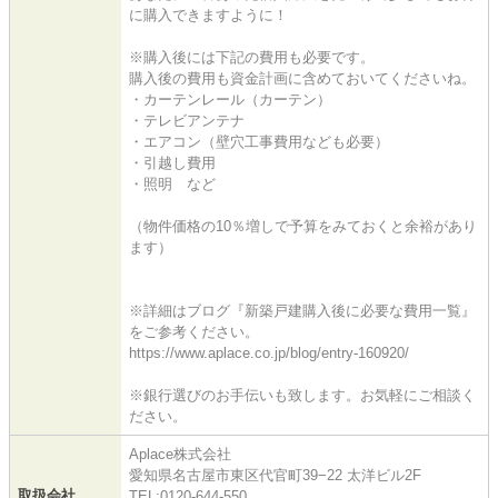
に購入できますように！
※購入後には下記の費用も必要です。
購入後の費用も資金計画に含めておいてくださいね。
・カーテンレール（カーテン）
・テレビアンテナ
・エアコン（壁穴工事費用なども必要）
・引越し費用
・照明 など
（物件価格の10％増しで予算をみておくと余裕があり
ます）
※詳細はブログ『新築戸建購入後に必要な費用一覧』
をご参考ください。
https://www.aplace.co.jp/blog/entry-160920/
※銀行選びのお手伝いも致します。お気軽にご相談く
ださい。
Aplace株式会社
愛知県名古屋市東区代官町39−22 太洋ビル2F
取扱会社
TEL:0120-644-550