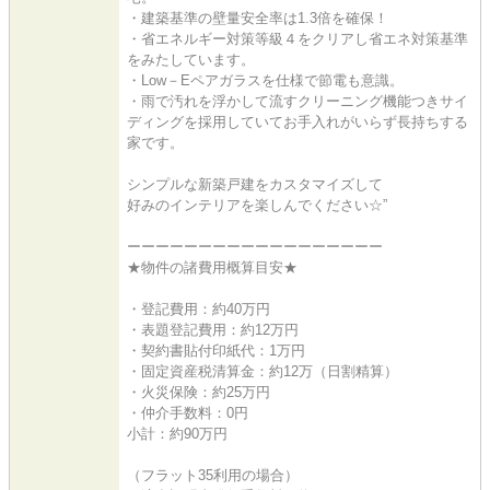
・建築基準の壁量安全率は1.3倍を確保！
・省エネルギー対策等級４をクリアし省エネ対策基準
をみたしています。
・Low－Eペアガラスを仕様で節電も意識。
・雨で汚れを浮かして流すクリーニング機能つきサイ
ディングを採用していてお手入れがいらず長持ちする
家です。
シンプルな新築戸建をカスタマイズして
好みのインテリアを楽しんでください☆”
ーーーーーーーーーーーーーーーーーー
★物件の諸費用概算目安★
・登記費用：約40万円
・表題登記費用：約12万円
・契約書貼付印紙代：1万円
・固定資産税清算金：約12万（日割精算）
・火災保険：約25万円
・仲介手数料：0円
小計：約90万円
（フラット35利用の場合）