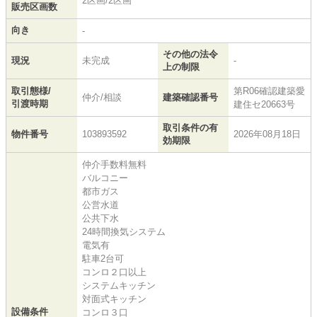
2区画/2区画
販売区画数
向き
-
その他の法令
現況
未完成
-
上の制限
取引態様/
第R06確認建築愛
仲介/相談
建築確認番号
引渡時期
建住セ20663号
取引条件の有
物件番号
103893592
2026年08月18日
効期限
仲介手数料無料
バルコニー
都市ガス
公営水道
公共下水
24時間換気システム
電気有
駐車2台可
コンロ２口以上
システムキッチン
対面式キッチン
設備条件
コンロ３口