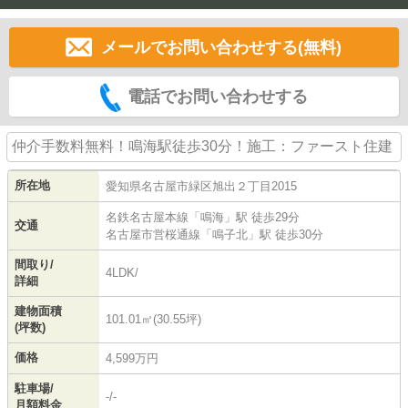
メールでお問い合わせする(無料)
電話でお問い合わせする
仲介手数料無料！鳴海駅徒歩30分！施工：ファースト住建
所在地
愛知県
名古屋市緑区
旭出
２丁目2015
名鉄名古屋本線
「
鳴海
」駅 徒歩29分
交通
名古屋市営桜通線
「
鳴子北
」駅 徒歩30分
間取り/
4LDK/
詳細
建物面積
101.01㎡(30.55坪)
(坪数)
価格
4,599万円
駐車場/
-/-
月額料金