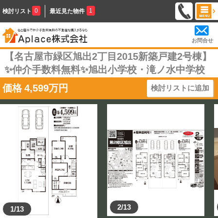
0
1
検討リスト
最近見た物件
お問合せ
【名古屋市緑区旭出2丁目2015新築戸建2号棟】
✨️仲介手数料無料✨️旭出小学校・滝ノ水中学校
価格
4,599
万円
検討リストに追加
2/13
1/13