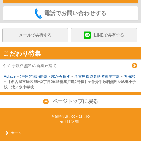
電話でお問い合わせする
メールで共有する
LINEで共有する
こだわり特集
仲介手数料無料の新築戸建て
Aplace
>
(戸建(売買))路線・駅から探す
>
名古屋鉄道名鉄名古屋本線
>
鳴海駅
>
【名古屋市緑区旭出2丁目2015新築戸建2号棟】✨️仲介手数料無料✨️旭出小学
校・滝ノ水中学校
ページトップに戻る
営業時間:9：00～19：00
定休日:水曜日
ホーム