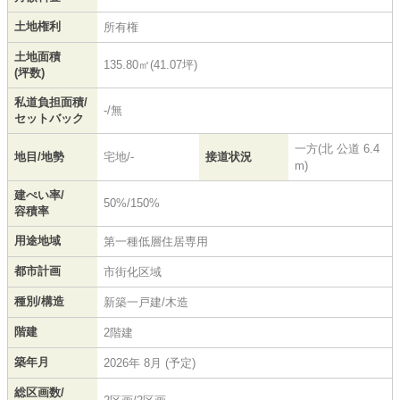
土地権利
所有権
土地面積
135.80㎡(41.07坪)
(坪数)
私道負担面積/
-/無
セットバック
一方(北 公道 6.4
地目/地勢
宅地/-
接道状況
m)
建ぺい率/
50%/150%
容積率
用途地域
第一種低層住居専用
都市計画
市街化区域
種別/構造
新築一戸建/木造
階建
2階建
築年月
2026年 8月 (予定)
総区画数/