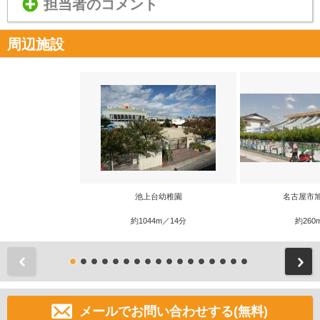
担当者のコメント
周辺施設
池上台幼稚園
名古屋市
約1044m／14分
約260
前
メールでお問い合わせする(無料)