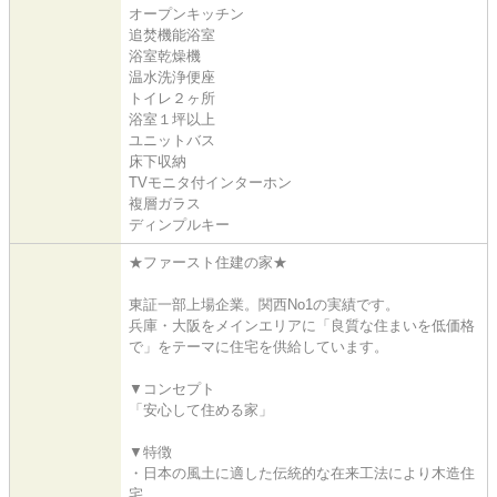
オープンキッチン
追焚機能浴室
浴室乾燥機
温水洗浄便座
トイレ２ヶ所
浴室１坪以上
ユニットバス
床下収納
TVモニタ付インターホン
複層ガラス
ディンプルキー
★ファースト住建の家★
東証一部上場企業。関西No1の実績です。
兵庫・大阪をメインエリアに「良質な住まいを低価格
で」をテーマに住宅を供給しています。
▼コンセプト
「安心して住める家」
▼特徴
・日本の風土に適した伝統的な在来工法により木造住
宅。