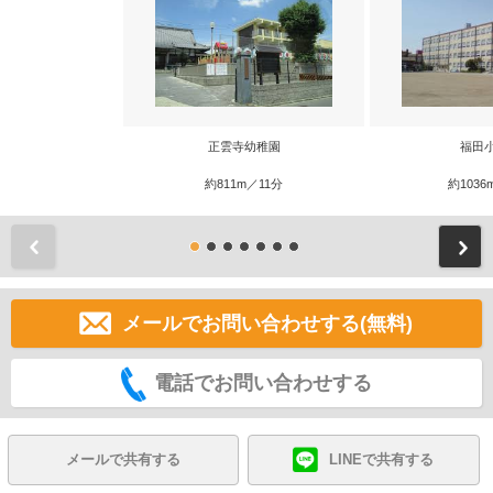
正雲寺幼稚園
福田
約811m／11分
約1036
前
メールでお問い合わせする(無料)
電話でお問い合わせする
メールで共有する
LINEで共有する