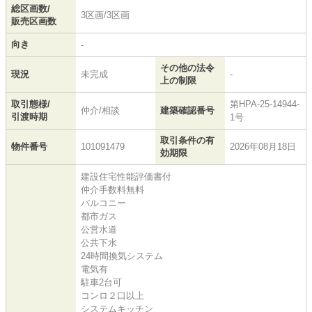
総区画数/
3区画/3区画
販売区画数
向き
-
その他の法令
現況
未完成
-
上の制限
取引態様/
第HPA-25-14944-
仲介/相談
建築確認番号
引渡時期
1号
取引条件の有
物件番号
101091479
2026年08月18日
効期限
建設住宅性能評価書付
仲介手数料無料
バルコニー
都市ガス
公営水道
公共下水
24時間換気システム
電気有
駐車2台可
コンロ２口以上
システムキッチン