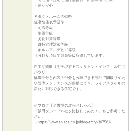
・長期安心
▼タクトホームの特徴
住宅性能表示基準
・耐震等級
・耐風等級
・劣化対策等級
・維持管理対策等級
・ホルムアルデヒド等級
４分野６項目で最高等級取得しています。
自由な間取りを実現するスケルトン・インフィル住宅
がウリ！
構造部分と内装の部分を分離できる設計で間取り変更
や設備メンテナンスが簡単にでき、ライフスタイルの
変化に対応できる住宅です。
※ブログ【名古屋の建売おしゃれ】
「飯田グループ６社を比較してみた！」もご参考くだ
さい。
→https://www.aplace.co.jp/blog/entry-307581/