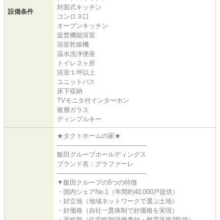
対面式キッチン
設備条件
コンロ３口
オープンキッチン
追焚機能浴室
浴室乾燥機
温水洗浄便座
トイレ２ヶ所
浴室１坪以上
ユニットバス
床下収納
TVモニタ付インターホン
複層ガラス
ディンプルキー
★タクトホームの家★
――――――――――――――
飯田グループホールディングス
ブランド名：グラファーレ
――――――――――――――
▼飯田クループの5つの特徴
・国内シェアNo.1（年間約40,000戸提供）
・好立地（地域ネットワークで選ぶ土地）
・好価格（自社一貫体制で好価格を実現）
・高性能（住宅性能評価書付・耐震等級3取得）