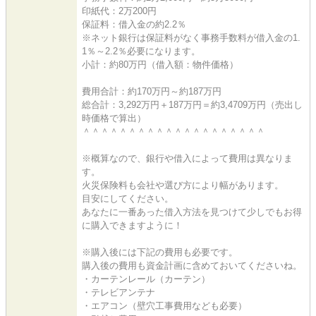
印紙代：2万200円
保証料：借入金の約2.2％
※ネット銀行は保証料がなく事務手数料が借入金の1.
1％～2.2％必要になります。
小計：約80万円（借入額：物件価格）
費用合計：約170万円～約187万円
総合計：3,292万円＋187万円＝約3,4709万円（売出し
時価格で算出）
＾＾＾＾＾＾＾＾＾＾＾＾＾＾＾＾＾＾＾＾
※概算なので、銀行や借入によって費用は異なりま
す。
火災保険料も会社や選び方により幅があります。
目安にしてください。
あなたに一番あった借入方法を見つけて少しでもお得
に購入できますように！
※購入後には下記の費用も必要です。
購入後の費用も資金計画に含めておいてくださいね。
・カーテンレール（カーテン）
・テレビアンテナ
・エアコン（壁穴工事費用なども必要）