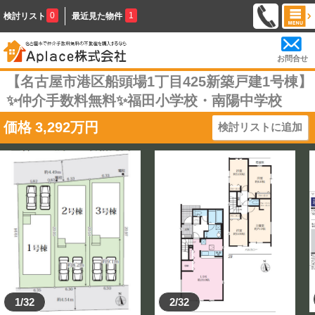
0
1
検討リスト
最近見た物件
お問合せ
【名古屋市港区船頭場1丁目425新築戸建1号棟】
✨️仲介手数料無料✨️福田小学校・南陽中学校
価格
3,292
万円
検討リストに追加
1/32
2/32