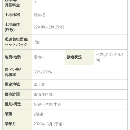
-/-
月額料金
土地権利
所有権
土地面積
129.89㎡(39.29坪)
(坪数)
私道負担面積/
-/無
セットバック
一方(北 公道 4.4
地目/地勢
宅地/-
接道状況
m)
建ぺい率/
60%/200%
容積率
用途地域
準工業
都市計画
市街化区域
種別/構造
新築一戸建/木造
階建
2階建
築年月
2026年 6月 (予定)