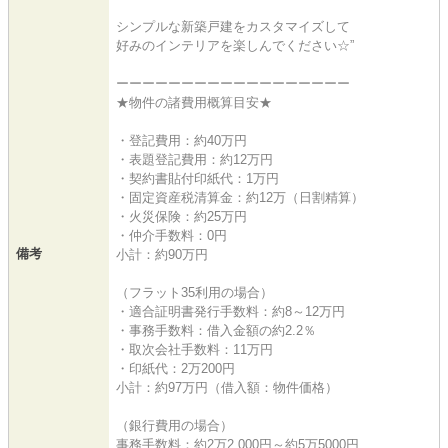
シンプルな新築戸建をカスタマイズして
好みのインテリアを楽しんでください☆”
ーーーーーーーーーーーーーーーーーー
★物件の諸費用概算目安★
・登記費用：約40万円
・表題登記費用：約12万円
・契約書貼付印紙代：1万円
・固定資産税清算金：約12万（日割精算）
・火災保険：約25万円
・仲介手数料：0円
備考
小計：約90万円
（フラット35利用の場合）
・適合証明書発行手数料：約8～12万円
・事務手数料：借入金額の約2.2％
・取次会社手数料：11万円
・印紙代：2万200円
小計：約97万円（借入額：物件価格）
（銀行費用の場合）
事務手数料：約2万2,000円～約5万5000円