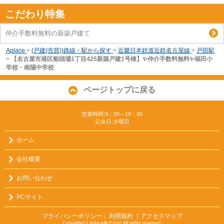
こだわり特集
仲介手数料無料の新築戸建て
Aplace
>
(戸建(売買))路線・駅から探す
>
近畿日本鉄道近鉄名古屋線
>
戸田駅
>
【名古屋市港区船頭場1丁目425新築戸建1号棟】✨️仲介手数料無料✨️福田小
学校・南陽中学校
ページトップに戻る
営業時間:9：00～19：00
定休日:水曜日
ホーム
会社概要
お問い合わせ
PCサイト
プライバシーポリシー
利用規約
｜アクセスマップ
｜
Copyright(c) Aplace株式会社 All rights reserved.