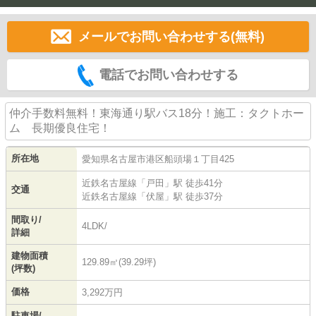
メールでお問い合わせする(無料)
電話でお問い合わせする
仲介手数料無料！東海通り駅バス18分！施工：タクトホー
ム 長期優良住宅！
所在地
愛知県
名古屋市港区
船頭場
１丁目425
近鉄名古屋線
「
戸田
」駅 徒歩41分
交通
近鉄名古屋線
「
伏屋
」駅 徒歩37分
間取り/
4LDK/
詳細
建物面積
129.89㎡(39.29坪)
(坪数)
価格
3,292万円
駐車場/