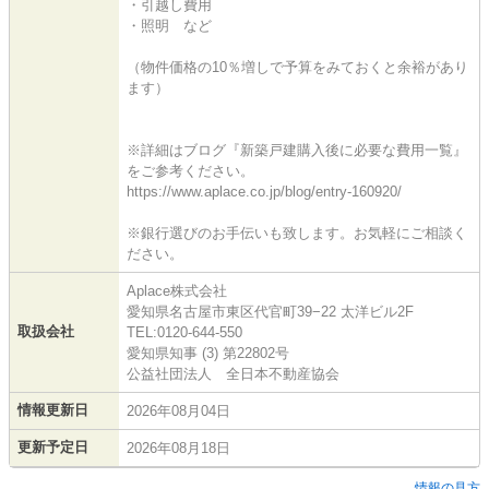
・引越し費用
・照明 など
（物件価格の10％増しで予算をみておくと余裕があり
ます）
※詳細はブログ『新築戸建購入後に必要な費用一覧』
をご参考ください。
https://www.aplace.co.jp/blog/entry-160920/
※銀行選びのお手伝いも致します。お気軽にご相談く
ださい。
Aplace株式会社
愛知県名古屋市東区代官町39−22 太洋ビル2F
取扱会社
TEL:0120-644-550
愛知県知事 (3) 第22802号
公益社団法人 全日本不動産協会
情報更新日
2026年08月04日
更新予定日
2026年08月18日
情報の見方