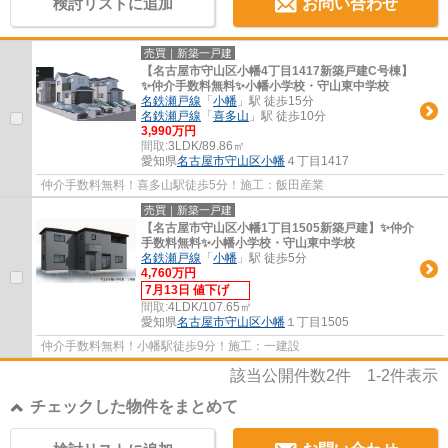
検討リストに追加
お問い合わせ
売買｜新築一戸建
【名古屋市守山区小幡4丁目1417新築戸建C号棟】
✨️仲介手数料無料✨️小幡小学校・守山東中学校
名鉄瀬戸線
「
小幡
」駅 徒歩15分
名鉄瀬戸線
「
喜多山
」駅 徒歩10分
3,990万円
間取:
3LDK/89.86㎡
愛知県
名古屋市守山区
小幡
４丁目1417
仲介手数料無料！喜多山駅徒歩5分！施工：飯田産業
売買｜新築一戸建
【名古屋市守山区小幡1丁目1505新築戸建】✨️仲介
手数料無料✨️小幡小学校・守山東中学校
名鉄瀬戸線
「
小幡
」駅 徒歩5分
4,760万円
7月13日 値下げ
間取:
4LDK/107.65㎡
愛知県
名古屋市守山区
小幡
１丁目1505
仲介手数料無料！小幡駅徒歩9分！施工：一建設
該当公開件数
2
件
1-2
件表示
チェックした物件をまとめて