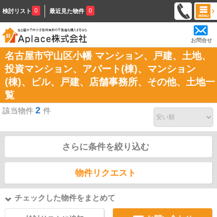
0
0
検討リスト
最近見た物件
お問合せ
名古屋市守山区小幡 マンション、戸建、土地、
投資マンション、アパート(棟)、マンション
(棟)、ビル、戸建、店舗事務所、その他、土地一
覧
2
該当物件
件
さらに条件を絞り込む
物件リクエスト
チェックした物件をまとめて