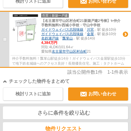
検討リストに追加
お問い合わせ
売買｜新築一戸建
【名古屋市守山区村合町21新築戸建2号棟】✨️仲介
手数料無料✨️西城小学校・守山中学校
ガイドウェイバス志段味線
「
川宮
」駅 徒歩10分
ガイドウェイバス志段味線
「
金屋
」駅 徒歩10分
名鉄瀬戸線
「
瓢箪山
」駅 徒歩14分
4,384万円
間取:
4LDK/101.64㎡
愛知県
名古屋市守山区
村合町
21
仲介手数料無料！瓢箪山駅徒歩14分！ガイドウェイバス金屋駅徒歩10分
で地下鉄名城線へのアクセス良好！長期優良住宅。施工：タクトホーム
該当公開件数
1
件
1-1
件表示
チェックした物件をまとめて
検討リストに追加
お問い合わせ
さらに条件を絞り込む
物件リクエスト