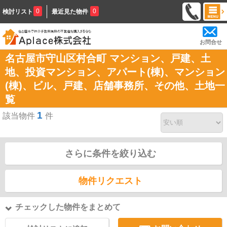
0
0
検討リスト
最近見た物件
お問合せ
名古屋市守山区村合町 マンション、戸建、土
地、投資マンション、アパート(棟)、マンション
(棟)、ビル、戸建、店舗事務所、その他、土地一
覧
1
該当物件
件
さらに条件を絞り込む
物件リクエスト
チェックした物件をまとめて