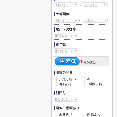
～
土地面積
～
駅からの徒歩
築年数
1
件が該当
情報公開日
指定しない
本日
3日以内
1週間以内
利回り
画像・動画あり
画像あり
動画あり