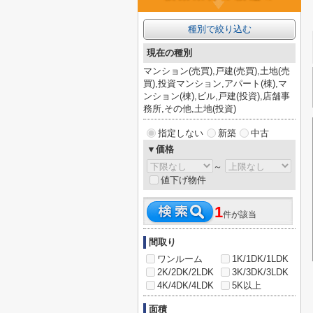
種別で絞り込む
現在の種別
マンション(売買),戸建(売買),土地(売
買),投資マンション,アパート(棟),マ
ンション(棟),ビル,戸建(投資),店舗事
務所,その他,土地(投資)
指定しない
新築
中古
▼価格
～
値下げ物件
1
件が該当
間取り
ワンルーム
1K/1DK/1LDK
2K/2DK/2LDK
3K/3DK/3LDK
4K/4DK/4LDK
5K以上
面積