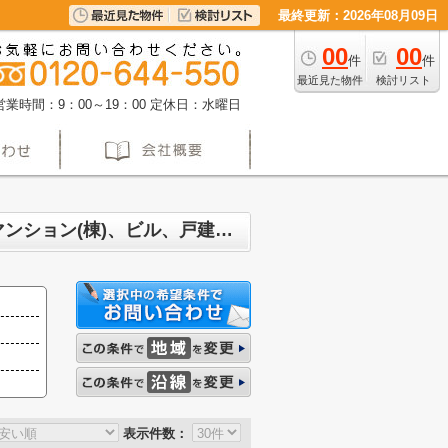
最終更新：2026年08月09日
00
00
件
件
最近見た物件
検討リスト
営業時間：9：00～19：00
定休日：水曜日
名古屋市守山区松坂町 マンション、戸建、土地、投資マンション、アパート(棟)、マンション(棟)、ビル、戸建、店舗事務所、その他、土地一覧
表示件数：