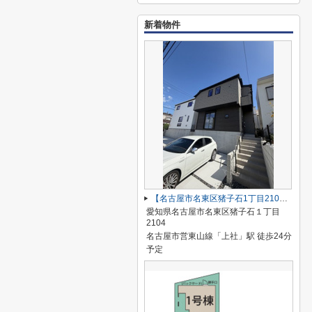
新着物件
【名古屋市名東区猪子石1丁目2104新築戸建2号棟】✨️仲介手数料無料✨️猪子石小学校・猪高中学校
愛知県名古屋市名東区猪子石１丁目
2104
名古屋市営東山線「上社」駅 徒歩24分
予定