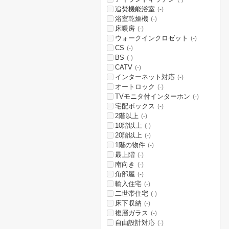
追焚機能浴室
(-)
浴室乾燥機
(-)
床暖房
(-)
ウォークインクロゼット
(-)
CS
(-)
BS
(-)
CATV
(-)
インターネット対応
(-)
オートロック
(-)
TVモニタ付インターホン
(-)
宅配ボックス
(-)
2階以上
(-)
10階以上
(-)
20階以上
(-)
1階の物件
(-)
最上階
(-)
南向き
(-)
角部屋
(-)
輸入住宅
(-)
二世帯住宅
(-)
床下収納
(-)
複層ガラス
(-)
自由設計対応
(-)