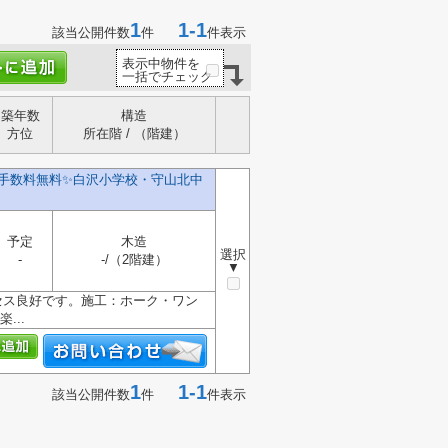
1
1-1
該当公開件数
件
件表示
表示中物件を
一括でチェック
築年数
構造
方位
所在階 / （階建）
介手数料無料✨️白沢小学校・守山北中
予定
木造
選択
-
-/（2階建）
▼
セス良好です。施工：ホーク・ワン
...
1
1-1
該当公開件数
件
件表示