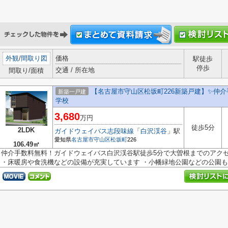
外観
/
間取り図
価格
駅徒歩
停歩
交通 / 所在地
間取り/面積
【名古屋市守山区松坂町226新築戸建】✨️仲
新築一戸建
学校
3,680
万円
徒歩5分
2LDK
ガイドウェイバス志段味線
「
白沢渓谷
」駅
愛知県
名古屋市守山区
松坂町
226
106.49㎡
仲介手数料無料！ガイドウェイバス白沢渓谷駅徒歩5分で大曽根までのアク
・床暖房や食洗機などの設備が充実しています ・小幡緑地公園などの公園も楽