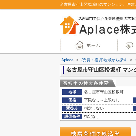
Aplace
>
(売買・投資)地域から探す
>
地域
名古屋市守山区松坂町
価格
下限なし～上限なし
駅徒歩
指定しない
設備条件
指定なし