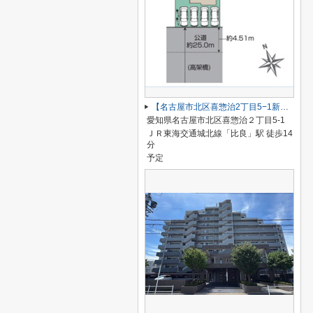
【名古屋市北区喜惣治2丁目5−1新築戸建】仲介手数料無料！楠西小学校・楠中学校
愛知県名古屋市北区喜惣治２丁目5-1
ＪＲ東海交通城北線「比良」駅 徒歩14
分
予定