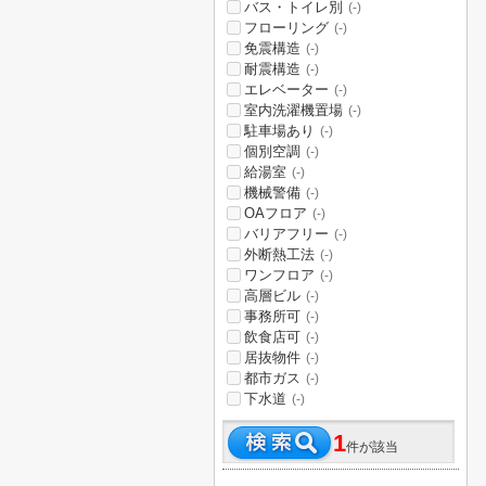
バス・トイレ別
(-)
フローリング
(-)
免震構造
(-)
耐震構造
(-)
エレベーター
(-)
室内洗濯機置場
(-)
駐車場あり
(-)
個別空調
(-)
給湯室
(-)
機械警備
(-)
OAフロア
(-)
バリアフリー
(-)
外断熱工法
(-)
ワンフロア
(-)
高層ビル
(-)
事務所可
(-)
飲食店可
(-)
居抜物件
(-)
都市ガス
(-)
下水道
(-)
1
件が該当