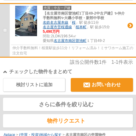
売買｜中古一戸建
【名古屋市南区曽池町1丁目49-2中古戸建】✨️仲介
手数料無料✨️大磯小学校・新郊中学校
名鉄名古屋本線
「
桜
」駅 徒歩11分
名古屋市営桜通線
「
桜本町
」駅 徒歩15分
5,490万円
間取:
2LDK/196.54㎡
愛知県
名古屋市南区
曽池町
１丁目49-2
仲介手数料無料！桜亜駅徒歩11分！リフォーム済み！ミサワホーム施工の
注文住宅
該当公開件数
1
件
1-1
件表示
チェックした物件をまとめて
検討リストに追加
お問い合わせ
さらに条件を絞り込む
物件リクエスト
Aplace
>
(売買・投資)地域から探す
>
名古屋市南区の売買物件