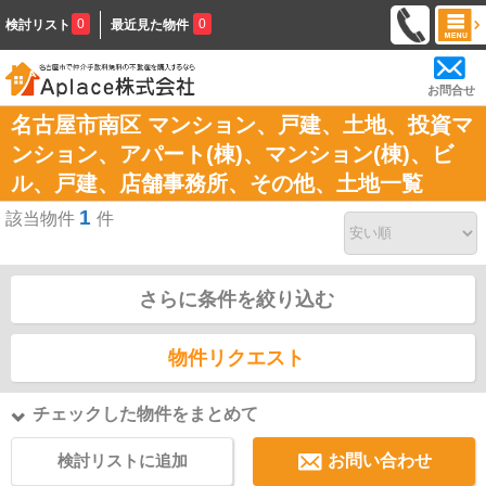
0
0
検討リスト
最近見た物件
お問合せ
名古屋市南区 マンション、戸建、土地、投資マ
ンション、アパート(棟)、マンション(棟)、ビ
ル、戸建、店舗事務所、その他、土地一覧
1
該当物件
件
さらに条件を絞り込む
物件リクエスト
チェックした物件をまとめて
検討リストに追加
お問い合わせ