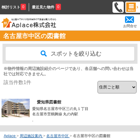
0
0
検討リスト
最近見た物件
お問合せ
名古屋市中区の図書館
スポットを絞り込む
※物件情報の周辺施設紹介のページであり、各店舗への問い合わせは当
社では対応できません。
該当件数
1
件
愛知県図書館
愛知県名古屋市中区三の丸１丁目
名古屋市営鶴舞線 丸の内駅
-
Aplace
>
周辺施設案内
>
名古屋市中区
>
名古屋市中区の図書館