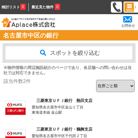
0
0
検討リスト
最近見た物件
お問合せ
名古屋市中区の銀行
スポットを絞り込む
※物件情報の周辺施設紹介のページであり、各店舗への問い合わせは当
社では対応できません。
該当件数
2
件
三菱東京ＵＦＪ銀行 熱田支店
愛知県名古屋市中区金山１丁目
東海道本線 金山駅
-
三菱東京ＵＦＪ銀行・鶴舞支店
愛知県名古屋市中区千代田２丁目