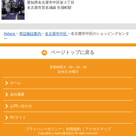
愛知県名古屋市中区栄３丁目
名古屋市営名城線 矢場町駅
-
Aplace
>
周辺施設案内
>
名古屋市中区
>
名古屋市中区のショッピングセンタ
ー
ページトップに戻る
営業時間:9：00～19：00
定休日:水曜日
ホーム
会社概要
お問い合わせ
PCサイト
プライバシーポリシー
利用規約
｜アクセスマップ
｜
Copyright(c) Aplace株式会社 All rights reserved.