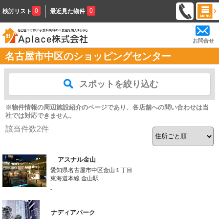
0
0
検討リスト
最近見た物件
お問合せ
名古屋市中区のショッピングセンター
スポットを絞り込む
※物件情報の周辺施設紹介のページであり、各店舗への問い合わせは当
社では対応できません。
該当件数
2
件
アスナル金山
愛知県名古屋市中区金山１丁目
東海道本線 金山駅
-
ナディアパーク