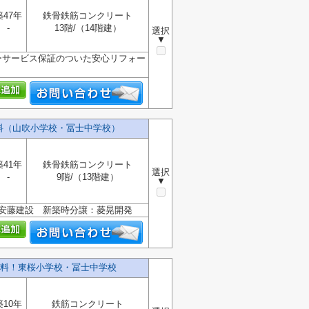
築47年
鉄骨鉄筋コンクリート
-
13階/（14階建）
選択
▼
ーサービス保証のついた安心リフォー
料（山吹小学校・冨士中学校）
築41年
鉄骨鉄筋コンクリート
選択
-
9階/（13階建）
▼
：安藤建設 新築時分譲：菱晃開発
料！東桜小学校・冨士中学校
築10年
鉄筋コンクリート