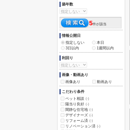
築年数
5
件が該当
情報公開日
指定しない
本日
3日以内
1週間以内
利回り
画像・動画あり
画像あり
動画あり
こだわり条件
ペット相談
(-)
陽当り良好
(-)
閑静な住宅地
(-)
デザイナーズ
(-)
リフォーム済
(-)
リノベーション済
(-)