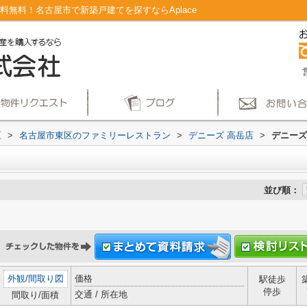
料無料！名古屋市で新築戸建てを探すならAplace
区
>
名古屋市東区のファミリーレストラン
>
デニーズ 高岳店
>
デニーズ
並び順：
外観
/
間取り図
価格
駅徒歩
停歩
交通 / 所在地
間取り/面積