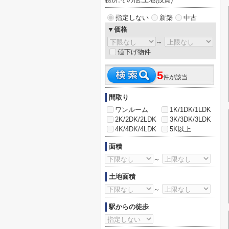
指定しない
新築
中古
▼価格
～
値下げ物件
5
件が該当
間取り
ワンルーム
1K/1DK/1LDK
2K/2DK/2LDK
3K/3DK/3LDK
4K/4DK/4LDK
5K以上
面積
～
土地面積
～
駅からの徒歩