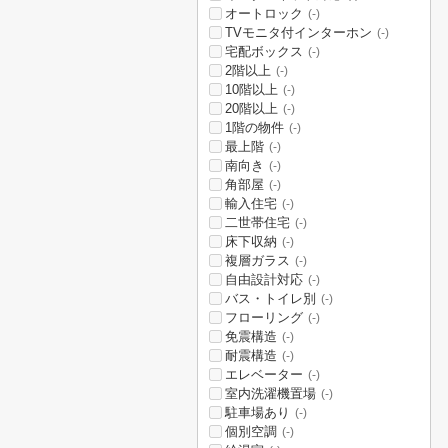
オートロック
(-)
TVモニタ付インターホン
(-)
宅配ボックス
(-)
2階以上
(-)
10階以上
(-)
20階以上
(-)
1階の物件
(-)
最上階
(-)
南向き
(-)
角部屋
(-)
輸入住宅
(-)
二世帯住宅
(-)
床下収納
(-)
複層ガラス
(-)
自由設計対応
(-)
バス・トイレ別
(-)
フローリング
(-)
免震構造
(-)
耐震構造
(-)
エレベーター
(-)
室内洗濯機置場
(-)
駐車場あり
(-)
個別空調
(-)