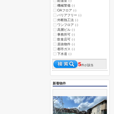
給湯室
(-)
機械警備
(-)
OAフロア
(-)
バリアフリー
(-)
外断熱工法
(-)
ワンフロア
(-)
高層ビル
(-)
事務所可
(-)
飲食店可
(-)
居抜物件
(-)
都市ガス
(-)
下水道
(-)
5
件が該当
新着物件