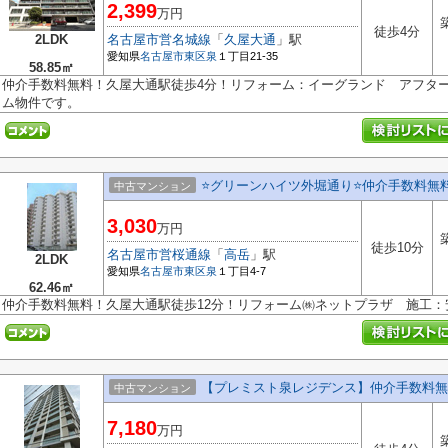
2,399
万円
徒歩4分
2LDK
名古屋市営名城線
「
久屋大通
」駅
愛知県
名古屋市東区
泉
１丁目21-35
58.85㎡
仲介手数料無料！久屋大通駅徒歩4分！リフォーム：イーグランド アフタ
ム物件です。
⭐グリーンハイツ外堀通り⭐仲介手数料無
中古マンション
3,030
万円
徒歩10分
名古屋市営桜通線
「
高岳
」駅
2LDK
愛知県
名古屋市東区
泉
１丁目4-7
62.46㎡
仲介手数料無料！久屋大通駅徒歩12分！リフォーム㈱ネットプラザ 施工
【プレミスト泉レジデンス】仲介手数料無
中古マンション
7,180
万円