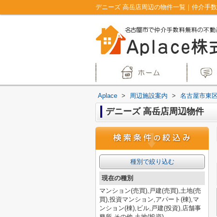
デニーズ 高岳店周辺の物件一覧｜仲介手数
Aplace
>
周辺施設案内
>
名古屋市東
デニーズ 高岳店周辺物件
種別で絞り込む
現在の種別
マンション(売買),戸建(売買),土地(売
買),投資マンション,アパート(棟),マ
ンション(棟),ビル,戸建(投資),店舗事
務所,その他,土地(投資)