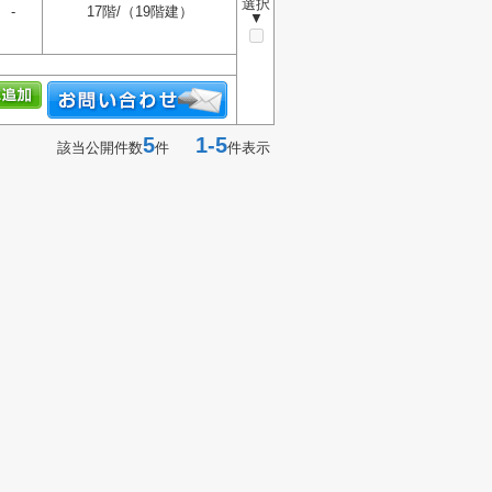
選択
-
17階/（19階建）
▼
5
1-5
該当公開件数
件
件表示