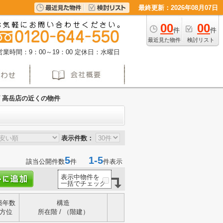
最終更新：2026年08月07日
00
00
件
件
最近見た物件
検討リスト
営業時間：9：00～19：00
定休日：水曜日
 高岳店の近くの物件
表示件数：
5
1-5
該当公開件数
件
件表示
表示中物件を
一括でチェック
築年数
構造
方位
所在階 / （階建）