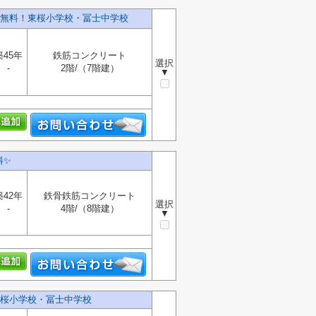
無料！東桜小学校・冨士中学校
築45年
鉄筋コンクリート
選択
-
2階/（7階建）
▼
✨️
築42年
鉄骨鉄筋コンクリート
選択
-
4階/（8階建）
▼
桜小学校・冨士中学校