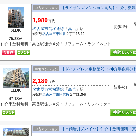
【ライオンズマンション高岳】仲介手数料
中古マンション
1,980
万円
徒歩3分
名古屋市営桜通線
「
高岳
」駅
3LDK
愛知県
名古屋市東区
泉
２丁目13-19
75.28㎡
仲介手数料無料！高岳駅徒歩４分！リフォーム：ランドネット
【ダイアパレス東桜第2】✨️仲介手数料無料
中古マンション
2,180
万円
徒歩4分
名古屋市営桜通線
「
高岳
」駅
1LDK
愛知県
名古屋市東区
東桜
２丁目15-9
47.18㎡
仲介手数料無料！高岳駅徒歩４分！リフォーム：リノベミクニ
【日商岩井栄ハイツ】仲介手数料無料！東
中古マンション