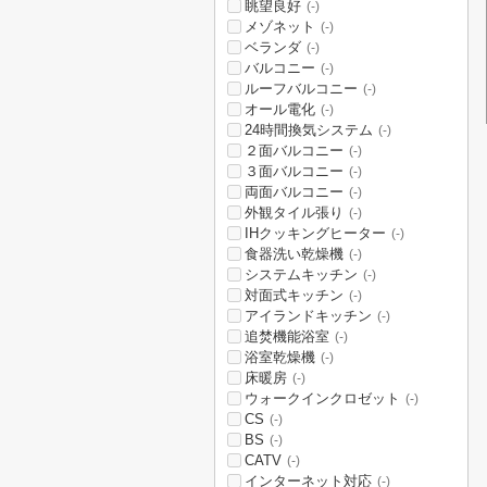
眺望良好
(-)
メゾネット
(-)
ベランダ
(-)
バルコニー
(-)
ルーフバルコニー
(-)
オール電化
(-)
24時間換気システム
(-)
２面バルコニー
(-)
３面バルコニー
(-)
両面バルコニー
(-)
外観タイル張り
(-)
IHクッキングヒーター
(-)
食器洗い乾燥機
(-)
システムキッチン
(-)
対面式キッチン
(-)
アイランドキッチン
(-)
追焚機能浴室
(-)
浴室乾燥機
(-)
床暖房
(-)
ウォークインクロゼット
(-)
CS
(-)
BS
(-)
CATV
(-)
インターネット対応
(-)