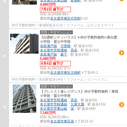
名古屋市営東山線
「
新栄町
」駅 徒歩13分
4,980万円
7月2日 値下げ
間取:
3LDK/88.98㎡
愛知県
名古屋市東区
代官町
6-22
仲介手数料無料！車道駅徒歩11分！リフォーム：ムゲンエステート
売買｜中古マンション
【白壁町シティハウス】✨️仲介手数料無料✨️東白壁
小学校・冨士中学校
名鉄瀬戸線
「
大曽根
」駅 徒歩12分
名古屋市営桜通線
「
高岳
」駅 徒歩14分
名鉄瀬戸線
「
森下
」駅 徒歩15分
5,480万円
6月4日 値下げ
間取:
4LDK/107.07㎡
愛知県
名古屋市東区
主税町
４丁目45-1
仲介手数料無料！高岳駅徒歩14分！リフォーム：リノベミクニ
売買｜中古マンション
【プレミスト泉レジデンス】仲介手数料無料！東桜
小学校・冨士中学校
名古屋市営桜通線
「
高岳
」駅 徒歩4分
名古屋市営桜通線
「
久屋大通
」駅 徒歩13分
名古屋市営東山線
「
栄
」駅 徒歩19分
7,180万円
間取:
3LDK/70.86㎡
愛知県
名古屋市東区
泉
２丁目13-15