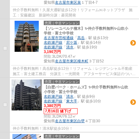
愛知県
名古屋市東区
泉
１丁目4-7
仲介手数料無料！久屋大通駅徒歩12分！リフォーム㈱ネットプラザ 施
工：安藤建設 新築時分譲：菱晃開発
売買｜中古マンション
【ソレーユベルテ橦木】✨️仲介手数料無料✨️山吹小
学校・富士中学校
名古屋市営桜通線
「
高岳
」駅 徒歩13分
名鉄瀬戸線
「
尼ケ坂
」駅 徒歩14分
名鉄瀬戸線
「
清水
」駅 徒歩19分
3,190万円
間取:
3LDK/70.47㎡
愛知県
名古屋市東区
橦木町
３丁目52
仲介手数料無料！高岳駅徒歩12分！リフォーム：レジデンシャル不動産
施工：富士建工務店 分譲主：一光開発 アフターサービス保証のついた
安心リフォーム物件です。
売買｜中古マンション
【白壁パーク・ホームズ】✨️仲介手数料無料✨️山吹
小学校・冨士中学校
名鉄瀬戸線
「
清水
」駅 徒歩9分
名鉄瀬戸線
「
東大手
」駅 徒歩10分
3,380万円
7月16日 値下げ
間取:
3LDK/76.12㎡
愛知県
名古屋市東区
白壁
４丁目30
仲介手数料無料！清水駅徒歩10分！
売買｜中古マンション