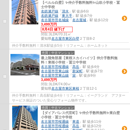
【ペルル白壁】✨️仲介手数料無料✨️山吹小学校・冨
士中学校
名鉄瀬戸線
「
清水
」駅 徒歩6分
名鉄瀬戸線
「
東大手
」駅 徒歩7分
名古屋市営名城線
「
名古屋城
」駅 徒歩12分
3,499万円
8月4日 値下げ
間取:
3LDK/70.31㎡
愛知県
名古屋市東区
白壁
２丁目8-2
仲介手数料無料！清水駅徒歩5分！リフォーム：ホームネット
売買｜中古マンション
最上階角部屋【東桜スカイハイツ】仲介手数料無
料！東桜小学校・冨士中学校
名古屋市営桜通線
「
高岳
」駅 徒歩4分
名古屋市営東山線
「
新栄町
」駅 徒歩7分
名古屋市営東山線
「
栄
」駅 徒歩9分
3,499万円
間取:
3LDK/74.00㎡
愛知県
名古屋市東区
東桜
２丁目12-1
仲介手数料無料！高岳駅徒歩4分！リフォーム：イーグランド アフター
サービス保証のついた安心リフォーム物件です。
売買｜中古マンション
【ダイアパレス代官町】✨️仲介手数料無料✨️東白壁
小学校・冨士中学校
名古屋市営桜通線
「
車道
」駅 徒歩11分
名古屋市営桜通線
「
高岳
」駅 徒歩12分