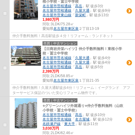
桜小学校・冨士中学校
名古屋市営桜通線
「
高岳
」駅 徒歩3分
名古屋市営桜通線
「
久屋大通
」駅 徒歩9分
名古屋市営東山線
「
新栄町
」駅 徒歩13分
1,980万円
間取:
3LDK/75.28㎡
愛知県
名古屋市東区
泉
２丁目13-19
仲介手数料無料！高岳駅徒歩４分！リフォーム：ランドネット
売買｜中古マンション
【日商岩井栄ハイツ】仲介手数料無料！東桜小学
校・冨士中学校
名古屋市営名城線
「
久屋大通
」駅 徒歩4分
名古屋市営桜通線
「
久屋大通
」駅 徒歩4分
名古屋市営桜通線
「
高岳
」駅 徒歩5分
2,399万円
間取:
2LDK/58.85㎡
愛知県
名古屋市東区
泉
１丁目21-35
仲介手数料無料！久屋大通駅徒歩4分！リフォーム：イーグランド アフ
ターサービス保証のついた安心リフォーム物件です。
売買｜中古マンション
⭐グリーンハイツ外堀通り⭐仲介手数料無料（山吹
小学校・冨士中学校）
名古屋市営桜通線
「
高岳
」駅 徒歩10分
名古屋市営名城線
「
名古屋城
」駅 徒歩12分
名鉄瀬戸線
「
東大手
」駅 徒歩11分
3,030万円
間取:
2LDK/62.46㎡