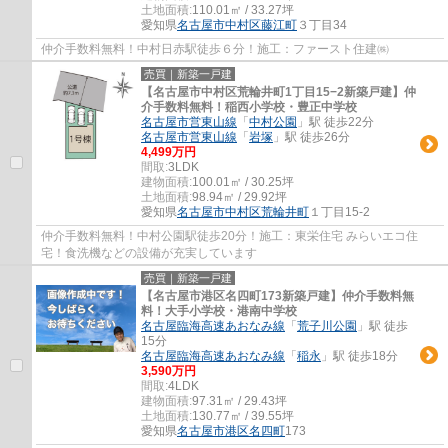
土地面積:
110.01㎡ / 33.27坪
愛知県
名古屋市中村区
藤江町
３丁目34
仲介手数料無料！中村日赤駅徒歩６分！施工：ファースト住建㈱
売買｜新築一戸建
【名古屋市中村区荒輪井町1丁目15−2新築戸建】仲
介手数料無料！稲西小学校・豊正中学校
名古屋市営東山線
「
中村公園
」駅 徒歩22分
名古屋市営東山線
「
岩塚
」駅 徒歩26分
4,499万円
間取:
3LDK
建物面積:
100.01㎡ / 30.25坪
土地面積:
98.94㎡ / 29.92坪
愛知県
名古屋市中村区
荒輪井町
１丁目15-2
仲介手数料無料！中村公園駅徒歩20分！施工：東栄住宅 みらいエコ住
宅！食洗機などの設備が充実しています
売買｜新築一戸建
【名古屋市港区名四町173新築戸建】仲介手数料無
料！大手小学校・港南中学校
名古屋臨海高速あおなみ線
「
荒子川公園
」駅 徒歩
15分
名古屋臨海高速あおなみ線
「
稲永
」駅 徒歩18分
3,590万円
間取:
4LDK
建物面積:
97.31㎡ / 29.43坪
土地面積:
130.77㎡ / 39.55坪
愛知県
名古屋市港区
名四町
173