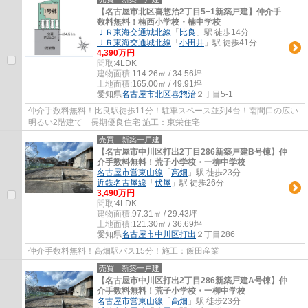
【名古屋市北区喜惣治2丁目5−1新築戸建】仲介手
数料無料！楠西小学校・楠中学校
ＪＲ東海交通城北線
「
比良
」駅 徒歩14分
ＪＲ東海交通城北線
「
小田井
」駅 徒歩41分
4,390万円
間取:
4LDK
建物面積:
114.26㎡ / 34.56坪
土地面積:
165.00㎡ / 49.91坪
愛知県
名古屋市北区
喜惣治
２丁目5-1
仲介手数料無料！比良駅徒歩11分！駐車スペース並列4台！南間口の広い
明るい2階建て 長期優良住宅 施工：東栄住宅
売買｜新築一戸建
【名古屋市中川区打出2丁目286新築戸建B号棟】仲
介手数料無料！荒子小学校・一柳中学校
名古屋市営東山線
「
高畑
」駅 徒歩23分
近鉄名古屋線
「
伏屋
」駅 徒歩26分
3,490万円
間取:
4LDK
建物面積:
97.31㎡ / 29.43坪
土地面積:
121.30㎡ / 36.69坪
愛知県
名古屋市中川区
打出
２丁目286
仲介手数料無料！高畑駅バス15分！施工：飯田産業
売買｜新築一戸建
【名古屋市中川区打出2丁目286新築戸建A号棟】仲
介手数料無料！荒子小学校・一柳中学校
名古屋市営東山線
「
高畑
」駅 徒歩23分