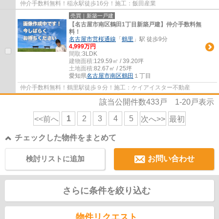
仲介手数料無料！稲永駅徒歩16分！施工：飯田産業
売買｜新築一戸建
【名古屋市南区鶴田1丁目新築戸建】仲介手数料無
料！
名古屋市営桜通線
「
鶴里
」駅 徒歩9分
4,999万円
間取:
3LDK
建物面積:
129.59㎡ / 39.20坪
土地面積:
82.67㎡ / 25坪
愛知県
名古屋市南区
鶴田
１丁目
仲介手数料無料！鶴里駅徒歩９分！施工：ケイアイスター不動産
該当公開件数
433
戸
1-20
戸表示
1
2
3
4
5
<<前へ
次へ>>
最初
チェックした物件をまとめて
検討リストに追加
お問い合わせ
さらに条件を絞り込む
物件リクエスト