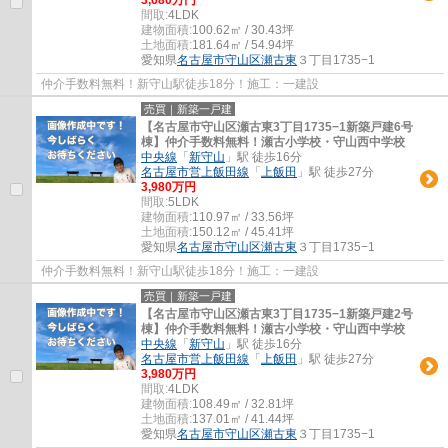
間取:
4LDK
建物面積:
100.62㎡ / 30.43坪
土地面積:
181.64㎡ / 54.94坪
愛知県
名古屋市守山区
瀬古東
３丁目1735−1
仲介手数料無料！新守山駅徒歩18分！施工：一建設
売買｜新築一戸建
【名古屋市守山区瀬古東3丁目1735−1新築戸建6号
棟】仲介手数料無料！瀬古小学校・守山西中学校
中央線
「
新守山
」駅 徒歩16分
名古屋市営上飯田線
「
上飯田
」駅 徒歩27分
3,980万円
間取:
5LDK
建物面積:
110.97㎡ / 33.56坪
土地面積:
150.12㎡ / 45.41坪
愛知県
名古屋市守山区
瀬古東
３丁目1735−1
仲介手数料無料！新守山駅徒歩18分！施工：一建設
売買｜新築一戸建
【名古屋市守山区瀬古東3丁目1735−1新築戸建2号
棟】仲介手数料無料！瀬古小学校・守山西中学校
中央線
「
新守山
」駅 徒歩16分
名古屋市営上飯田線
「
上飯田
」駅 徒歩27分
3,980万円
間取:
4LDK
建物面積:
108.49㎡ / 32.81坪
土地面積:
137.01㎡ / 41.44坪
愛知県
名古屋市守山区
瀬古東
３丁目1735−1