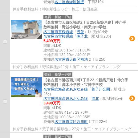
愛知県
名古屋市緑区
神沢
１丁目3104
仲介手数料無料！神沢駅徒歩６分！施工：飯田産業
売買｜新築一戸建
【名古屋市天白区福池2丁目250新築戸建】仲介手
数料無料！野並小学校・南天白中学校
名古屋市営桜通線
「
野並
」駅 徒歩14分
名古屋市営桜通線
「
鳴子北
」駅 徒歩23分
5,499万円
間取:
4LDK
建物面積:
105.16㎡ / 31.81坪
土地面積:
132.29㎡ / 40.01坪
愛知県
名古屋市天白区
福池
２丁目250
仲介手数料無料！野並駅徒歩11分！施工：ケイアイプランニング
売買｜新築一戸建
【名古屋市港区西川町1丁目22−9新築戸建】仲介手
数料無料！高木小学校・宝神中学校
名古屋臨海高速あおなみ線
「
荒子川公園
」駅 徒歩
26分
名古屋臨海高速あおなみ線
「
港北
」駅 徒歩35分
3,499万円
間取:
4LDK
建物面積:
98.41㎡ / 29.76坪
土地面積:
100.36㎡ / 30.35坪
愛知県
名古屋市港区
西川町
１丁目22−9
仲介手数料無料！荒子川公園駅徒歩27分！施工：ケイアイプランニング
売買｜新築一戸建