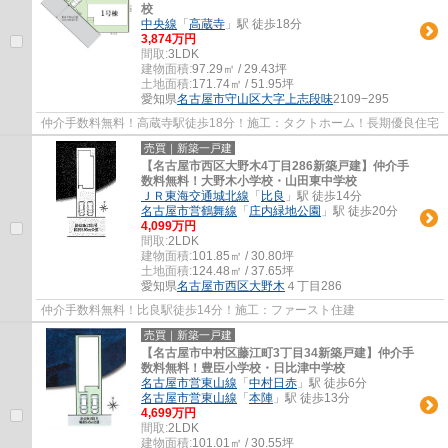
校
中央線
「
高蔵寺
」駅 徒歩18分
3,874万円
間取:
3LDK
建物面積:
97.29㎡ / 29.43坪
土地面積:
171.74㎡ / 51.95坪
愛知県
名古屋市守山区
大字上志段味
2109−295
仲介手数料無料！高蔵寺駅徒歩18分！施工：タクトホーム！長期優良住宅
売買｜新築一戸建
【名古屋市西区大野木4丁目286新築戸建】仲介手
数料無料！大野木小学校・山田東中学校
ＪＲ東海交通城北線
「
比良
」駅 徒歩14分
名古屋市営鶴舞線
「
庄内緑地公園
」駅 徒歩20分
4,099万円
間取:
2LDK
建物面積:
101.85㎡ / 30.80坪
土地面積:
124.48㎡ / 37.65坪
愛知県
名古屋市西区
大野木
４丁目286
仲介手数料無料！比良駅徒歩14分！施工：ファースト住建
売買｜新築一戸建
【名古屋市中村区藤江町3丁目34新築戸建】仲介手
数料無料！豊臣小学校・日比津中学校
名古屋市営東山線
「
中村日赤
」駅 徒歩6分
名古屋市営東山線
「
本陣
」駅 徒歩13分
4,699万円
間取:
2LDK
建物面積:
101.01㎡ / 30.55坪