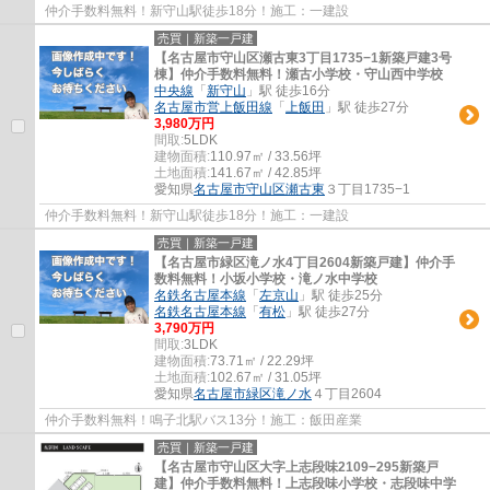
仲介手数料無料！新守山駅徒歩18分！施工：一建設
売買｜新築一戸建
【名古屋市守山区瀬古東3丁目1735−1新築戸建3号
棟】仲介手数料無料！瀬古小学校・守山西中学校
中央線
「
新守山
」駅 徒歩16分
名古屋市営上飯田線
「
上飯田
」駅 徒歩27分
3,980万円
間取:
5LDK
建物面積:
110.97㎡ / 33.56坪
土地面積:
141.67㎡ / 42.85坪
愛知県
名古屋市守山区
瀬古東
３丁目1735−1
仲介手数料無料！新守山駅徒歩18分！施工：一建設
売買｜新築一戸建
【名古屋市緑区滝ノ水4丁目2604新築戸建】仲介手
数料無料！小坂小学校・滝ノ水中学校
名鉄名古屋本線
「
左京山
」駅 徒歩25分
名鉄名古屋本線
「
有松
」駅 徒歩27分
3,790万円
間取:
3LDK
建物面積:
73.71㎡ / 22.29坪
土地面積:
102.67㎡ / 31.05坪
愛知県
名古屋市緑区
滝ノ水
４丁目2604
仲介手数料無料！鳴子北駅バス13分！施工：飯田産業
売買｜新築一戸建
【名古屋市守山区大字上志段味2109−295新築戸
建】仲介手数料無料！上志段味小学校・志段味中学