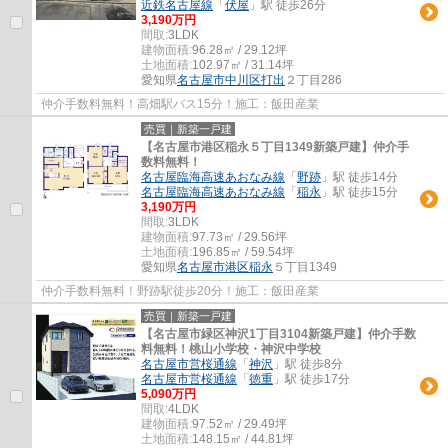
近鉄名古屋線
「
伏屋
」駅 徒歩26分
3,190万円
間取:
3LDK
建物面積:
96.28㎡ / 29.12坪
土地面積:
102.97㎡ / 31.14坪
愛知県
名古屋市中川区
打出
２丁目286
仲介手数料無料！高畑駅バス15分！施工：飯田産業
売買｜新築一戸建
【名古屋市港区稲永５丁目1349新築戸建】仲介手
数料無料！
名古屋臨海高速あおなみ線
「
野跡
」駅 徒歩14分
名古屋臨海高速あおなみ線
「
稲永
」駅 徒歩15分
3,190万円
間取:
3LDK
建物面積:
97.73㎡ / 29.56坪
土地面積:
196.85㎡ / 59.54坪
愛知県
名古屋市港区
稲永
５丁目1349
仲介手数料無料！野跡駅徒歩20分！施工：飯田産業
売買｜新築一戸建
【名古屋市緑区神沢1丁目3104新築戸建】仲介手数
料無料！桃山小学校・神沢中学校
名古屋市営桜通線
「
神沢
」駅 徒歩8分
名古屋市営桜通線
「
徳重
」駅 徒歩17分
5,090万円
間取:
4LDK
建物面積:
97.52㎡ / 29.49坪
土地面積:
148.15㎡ / 44.81坪