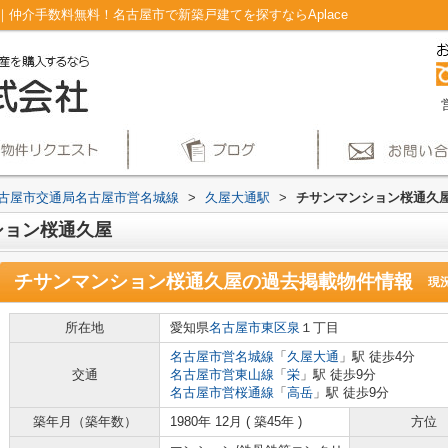
仲介手数料無料！名古屋市で新築戸建てを探すならAplace
古屋市交通局名古屋市営名城線
>
久屋大通駅
>
チサンマンション桜通久
ション桜通久屋
チサンマンション桜通久屋
の過去掲載物件情報
現
所在地
愛知県
名古屋市東区
泉
１丁目
名古屋市営名城線
「
久屋大通
」駅 徒歩4分
交通
名古屋市営東山線
「
栄
」駅 徒歩9分
名古屋市営桜通線
「
高岳
」駅 徒歩9分
築年月（築年数）
1980年 12月 ( 築45年 )
方位