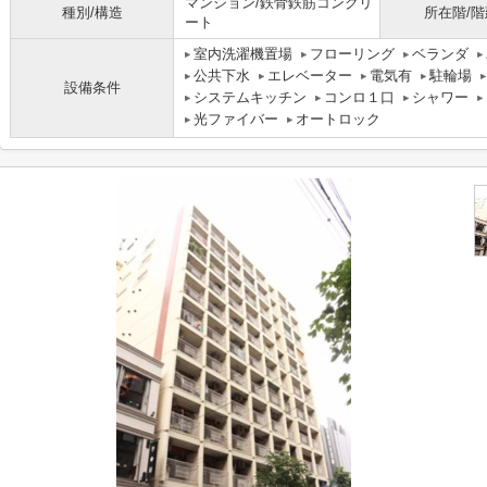
マンション/鉄骨鉄筋コンクリ
種別/構造
所在階/階
ート
室内洗濯機置場
フローリング
ベランダ
公共下水
エレベーター
電気有
駐輪場
設備条件
システムキッチン
コンロ１口
シャワー
光ファイバー
オートロック