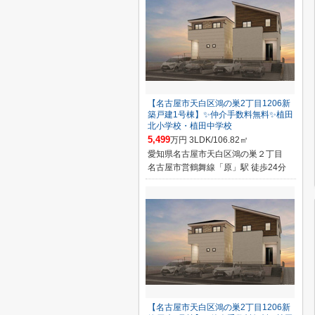
【名古屋市天白区鴻の巣2丁目1206新
築戸建1号棟】✨️仲介手数料無料✨️植田
北小学校・植田中学校
5,499
万円 3LDK/106.82㎡
愛知県名古屋市天白区鴻の巣２丁目
名古屋市営鶴舞線「原」駅 徒歩24分
【名古屋市天白区鴻の巣2丁目1206新