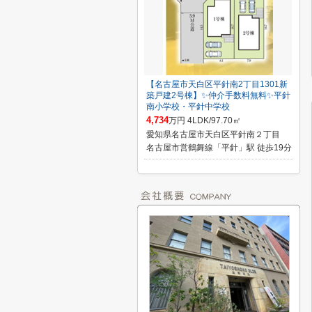
【名古屋市天白区平針南2丁目1301新
築戸建2号棟】✨️仲介手数料無料✨️平針
南小学校・平針中学校
4,734
万円 4LDK/97.70㎡
愛知県名古屋市天白区平針南２丁目
名古屋市営鶴舞線「平針」駅 徒歩19分