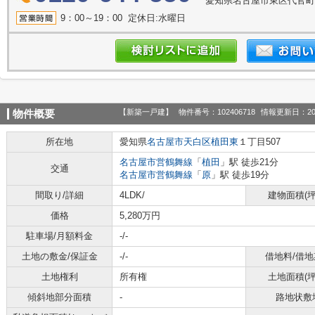
愛知県名古屋市東区代官町39
9：00～19：00 定休日:水曜日
【新築一戸建】
物件番号：102406718
情報更新日：20
物件概要
所在地
愛知県
名古屋市天白区
植田東
１丁目507
名古屋市営鶴舞線
「
植田
」駅 徒歩21分
交通
名古屋市営鶴舞線
「
原
」駅 徒歩19分
間取り/詳細
4LDK/
建物面積(坪
価格
5,280万円
駐車場/月額料金
-/-
土地の敷金/保証金
-/-
借地料/借地
土地権利
所有権
土地面積(坪
傾斜地部分面積
-
路地状敷