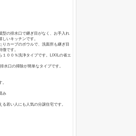
成型の排水口で継ぎ目がなく、お手入れ
嬉しいキッチンです。
たりカーブのボウルで、洗面所も継ぎ目
特徴です。
１００％洗浄タイプです。LIXILの省エ
栓。排水口の掃除が簡単なタイプです。
す。
済み
える若い人にも人気の分譲住宅です。