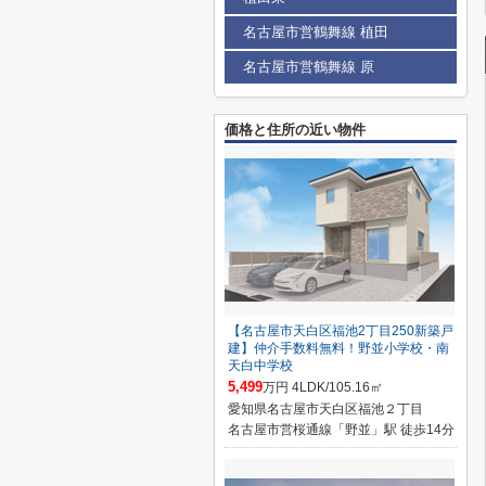
名古屋市営鶴舞線 植田
名古屋市営鶴舞線 原
価格と住所の近い物件
【名古屋市天白区福池2丁目250新築戸
建】仲介手数料無料！野並小学校・南
天白中学校
5,499
万円 4LDK/105.16㎡
愛知県名古屋市天白区福池２丁目
名古屋市営桜通線「野並」駅 徒歩14分