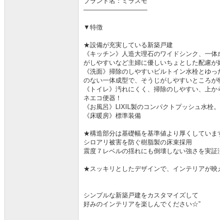
ブランド名：ミラスモ
――――――――――
▼特徴
★設備が充実している新築戸建
《キッチン》人造大理石のワイドシンク、一体
がしやすいなど主婦に優しいちょとした配慮が
《洗面》掃除のしやすいビルトイン水栓とゆっ
のない一体成型で、そうじがしやすいところが
《トイレ》汚れにくく、掃除のしやすい、上から
ネエコ便器！
《お風呂》LIXIL製のコンパクトプッシュ水
《床暖房》標準装備
★構造部分は基礎幅を基準値より厚くしていま
シロアリ被害を防ぐ樹脂製の床束採用
震度７レベルの揺れにも倒壊しない強さを実証
★スッキリとしたデザインで、インテリアが映
シンプルな新築戸建をカスタマイズして
好みのインテリアを楽しんでください☆”