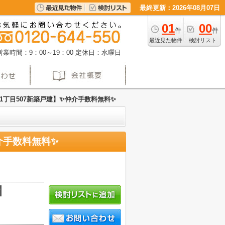
最終更新：2026年08月07日
01
00
件
件
最近見た物件
検討リスト
営業時間：9：00～19：00
定休日：水曜日
丁目507新築戸建】✨️仲介手数料無料✨️
介手数料無料✨️
積