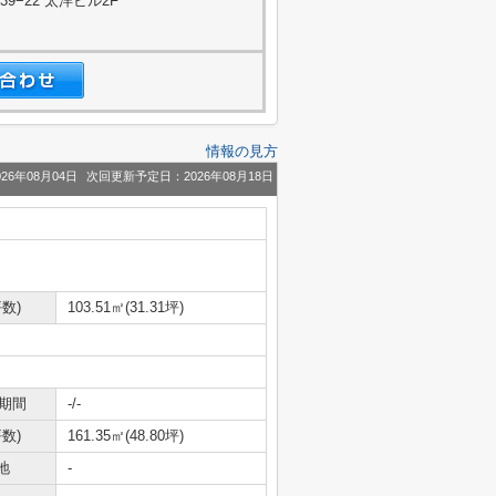
−22 太洋ビル2F
情報の見方
26年08月04日
次回更新予定日：2026年08月18日
数)
103.51㎡(31.31坪)
期間
-/-
数)
161.35㎡(48.80坪)
地
-