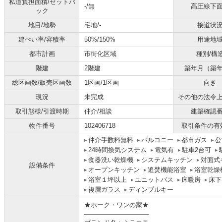
私道負担面積/セットバ
-/無
高圧線下
ック
地目/地勢
宅地/-
接道状
建ぺい率/容積率
50%/150%
用途地
都市計画
市街化区域
種別/構
階建
2階建
築年月（築
総区画数/販売区画数
1区画/1区画
向き
現況
未完成
その他の法令
取引態様/引渡時期
仲介/相談
建築確認
物件番号
102406718
取引条件の有
仲介手数料無料
バルコニー
都市ガス
公
24時間換気システム
電気有
駐車2台可
食器洗い乾燥機
システムキッチン
対面式
設備条件
オープンキッチン
追焚機能浴室
浴室乾燥
浴室１坪以上
ユニットバス
床暖房
床下
複層ガラス
ディンプルキー
★ホーク・ワンの家★
――――――――――