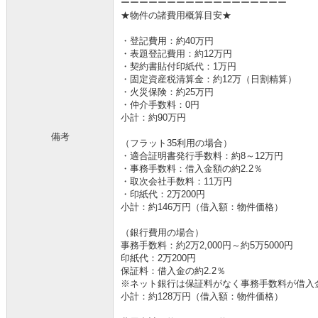
ーーーーーーーーーーーーーーーーーー
★物件の諸費用概算目安★
・登記費用：約40万円
・表題登記費用：約12万円
・契約書貼付印紙代：1万円
・固定資産税清算金：約12万（日割精算）
・火災保険：約25万円
・仲介手数料：0円
小計：約90万円
備考
（フラット35利用の場合）
・適合証明書発行手数料：約8～12万円
・事務手数料：借入金額の約2.2％
・取次会社手数料：11万円
・印紙代：2万200円
小計：約146万円（借入額：物件価格）
（銀行費用の場合）
事務手数料：約2万2,000円～約5万5000円
印紙代：2万200円
保証料：借入金の約2.2％
※ネット銀行は保証料がなく事務手数料が借入金の
小計：約128万円（借入額：物件価格）