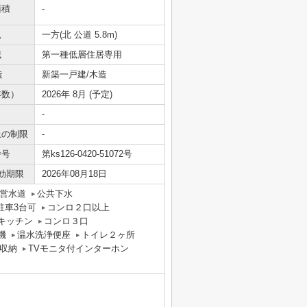
面積
-
況
一方(北 公道 5.8m)
域
第一種低層住居専用
造
新築一戸建/木造
年数）
2026年 8月 (予定)
-
上の制限
-
番号
第ks126-0420-51072号
効期限
2026年08月18日
営水道
公共下水
駐車3台可
コンロ２口以上
キッチン
コンロ３口
機
温水洗浄便座
トイレ２ヶ所
収納
TVモニタ付インターホン