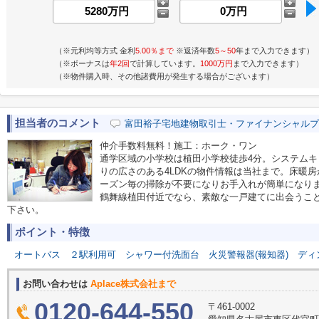
（※元利均等方式 金利
5.00％まで
※返済年数
5～50
年まで入力できます）
（※ボーナスは
年2回
で計算しています。
1000万円
まで入力できます）
（※物件購入時、その他諸費用が発生する場合がございます）
担当者のコメント
富田裕子宅地建物取引士・ファイナンシャルプ
仲介手数料無料！施工：ホーク・ワン
通学区域の小学校は植田小学校徒歩4分。システムキ
りの広さのある4LDKの物件情報は当社まで。床暖
ーズン毎の掃除が不要になりお手入れが簡単になり
鶴舞線植田付近でなら、素敵な一戸建てに出会うこ
下さい。
ポイント・特徴
オートバス
２駅利用可
シャワー付洗面台
火災警報器(報知器)
ディ
お問い合わせは
Aplace株式会社まで
0120-644-550
〒461-0002