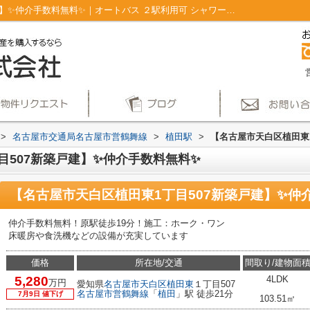
【名古屋市天白区植田東1丁目507新築戸建】✨️仲介手数料無料✨️｜オートバス ２駅利用可 シャワー付洗面台 火災警報器(報知器) ディンプルキー｜仲介手数料無料！名古屋市で新築戸建てを探すならAplace
>
名古屋市交通局名古屋市営鶴舞線
>
植田駅
>
【名古屋市天白区植田東1
507新築戸建】✨️仲介手数料無料✨️
【名古屋市天白区植田東1丁目507新築戸建】✨️仲
仲介手数料無料！原駅徒歩19分！施工：ホーク・ワン
床暖房や食洗機などの設備が充実しています
価格
所在地/交通
間取り/建物面
5,280
4LDK
万円
愛知県
名古屋市天白区
植田東
１丁目507
名古屋市営鶴舞線
「
植田
」駅 徒歩21分
7月9日 値下げ
103.51㎡