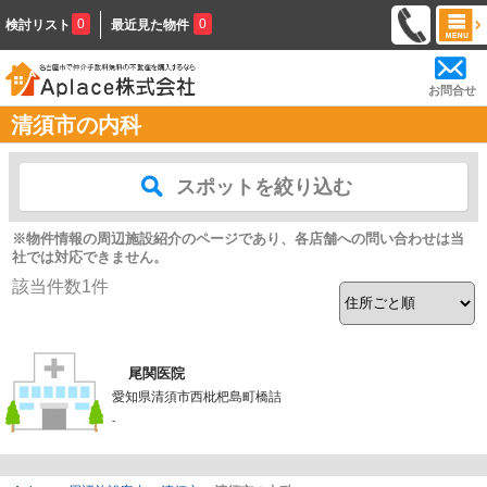
0
0
検討リスト
最近見た物件
お問合せ
清須市の内科
スポットを絞り込む
※物件情報の周辺施設紹介のページであり、各店舗への問い合わせは当
社では対応できません。
該当件数
1
件
尾関医院
愛知県清須市西枇杷島町橋詰
-