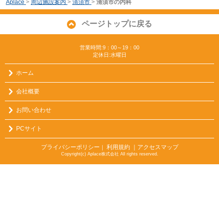
Aplace
>
周辺施設案内
>
清須市
>
清須市の内科
ページトップに戻る
営業時間:9：00～19：00
定休日:水曜日
ホーム
会社概要
お問い合わせ
PCサイト
プライバシーポリシー
利用規約
｜アクセスマップ
｜
Copyright(c) Aplace株式会社 All rights reserved.