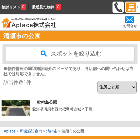
0
0
検討リスト
最近見た物件
お問合せ
清須市の公園
スポットを絞り込む
※物件情報の周辺施設紹介のページであり、各店舗への問い合わせは当
社では対応できません。
該当件数
1
件
枇杷島公園
愛知県清須市西枇杷島町古城２丁目
-
Aplace
>
周辺施設案内
>
清須市
>
清須市の公園