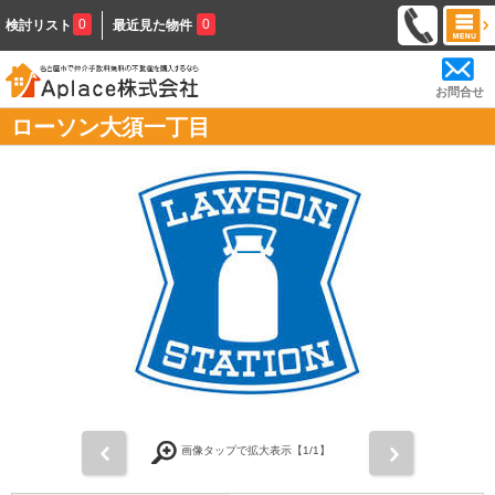
0
0
検討リスト
最近見た物件
お問合せ
ローソン大須一丁目
前
次
画像タップで拡大表示【
1
/1】