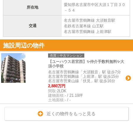
愛知県名古屋市中区大須１丁目３０
所在地
－５４
名古屋市営鶴舞線 大須観音駅
交通
名鉄名古屋本線 山王駅
名古屋市営鶴舞線 上前津駅
施設周辺の物件
売買｜中古マンション
【ユーハウス若宮西】✨️仲介手数料無料✨️大
須小学校
名古屋市営鶴舞線「大須観音」駅 徒歩7分
名古屋市営鶴舞線「上前津」駅 徒歩15分
名古屋市営東山線「伏見」駅 徒歩16分
2,880万円
間取:
2LDK
建物面積:
- / 21.19坪
土地面積:
- / -
近くの物件をもっと見る