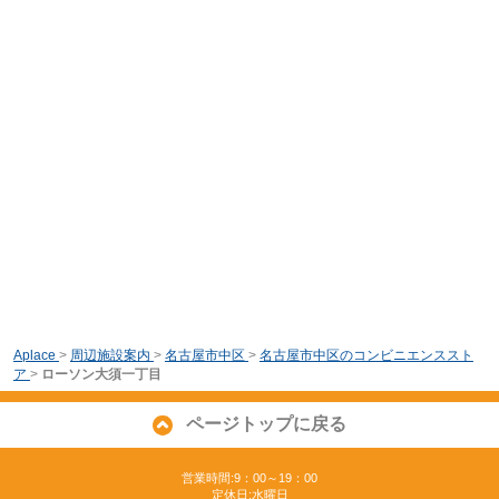
Aplace
>
周辺施設案内
>
名古屋市中区
>
名古屋市中区のコンビニエンススト
ア
>
ローソン大須一丁目
ページトップに戻る
営業時間:9：00～19：00
定休日:水曜日