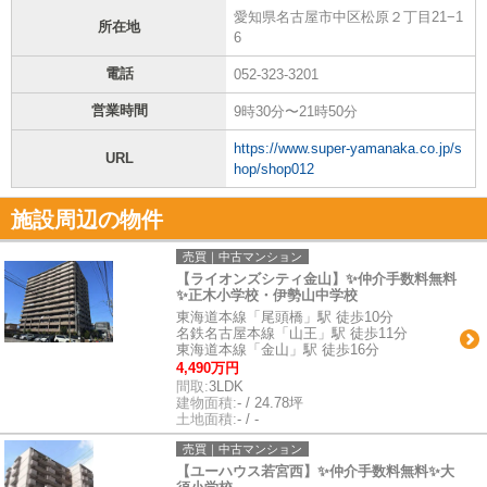
愛知県名古屋市中区松原２丁目21−1
所在地
6
電話
052-323-3201
営業時間
9時30分〜21時50分
https://www.super-yamanaka.co.jp/s
URL
hop/shop012
施設周辺の物件
売買｜中古マンション
【ライオンズシティ金山】✨️仲介手数料無料
✨️正木小学校・伊勢山中学校
東海道本線「尾頭橋」駅 徒歩10分
名鉄名古屋本線「山王」駅 徒歩11分
東海道本線「金山」駅 徒歩16分
4,490万円
間取:
3LDK
建物面積:
- / 24.78坪
土地面積:
- / -
売買｜中古マンション
【ユーハウス若宮西】✨️仲介手数料無料✨️大