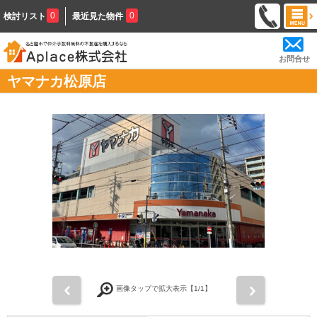
0
0
検討リスト
最近見た物件
お問合せ
ヤマナカ松原店
前
次
画像タップで拡大表示【
1
/1】