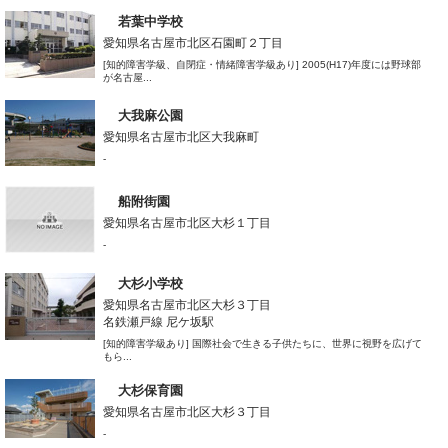
若葉中学校
愛知県名古屋市北区石園町２丁目
[知的障害学級、自閉症・情緒障害学級あり] 2005(H17)年度には野球部
が名古屋...
大我麻公園
愛知県名古屋市北区大我麻町
-
船附街園
愛知県名古屋市北区大杉１丁目
-
大杉小学校
愛知県名古屋市北区大杉３丁目
名鉄瀬戸線 尼ケ坂駅
[知的障害学級あり] 国際社会で生きる子供たちに、世界に視野を広げて
もら...
大杉保育園
愛知県名古屋市北区大杉３丁目
-