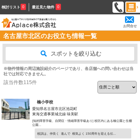
0
0
検討リスト
最近見た物件
お問合せ
名古屋市北区のお役立ち情報一覧
スポットを絞り込む
※物件情報の周辺施設紹介のページであり、各店舗への問い合わせは当
社では対応できません。
該当件数
115
件
楠小学校
愛知県名古屋市北区池花町
東海交通事業城北線 味美駅
[知的障害学級、自閉症・情緒障害学級あり] 校区内にある楠公園と生棚
公園...
校訓は、仲良く 進んで 根気よく 150周年を迎える伝...