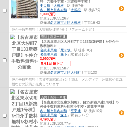
料！六郷小学校・大曽根中学校！
中央線
「
大曽根
」駅 徒歩7分
名古屋市営名城線
「
大曽根
」駅 徒歩7分
1,998万円
間取:
2LDK/55.26㎡
愛知県
名古屋市北区
大曽根
４丁目16-43
仲介手数料無料！大曽根駅徒歩7分！リフォーム予定！
売買｜新築一戸建
【名古屋市北区大杉町7丁目133新築戸建】✨️仲介手
数料無料✨️
名鉄瀬戸線
「
尼ケ坂
」駅 徒歩10分
名鉄瀬戸線
「
森下
」駅 徒歩10分
3,990万円
8月1日 値下げ
間取:
3LDK/92.58㎡
愛知県
名古屋市北区
大杉町
７丁目133
仲介手数料無料！志賀本通駅徒歩9分！施工：メルディア 床暖房や食洗
機などの設備が充実しています
売買｜新築一戸建
【名古屋市北区東水切町2丁目15新築戸建1号棟】✨️
仲介手数料無料✨️杉村小学校・若葉中学校
名古屋市営名城線
「
平安通
」駅 徒歩10分
名鉄瀬戸線
「
森下
」駅 徒歩12分
4,490万円
間取:
3LDK/109.77㎡