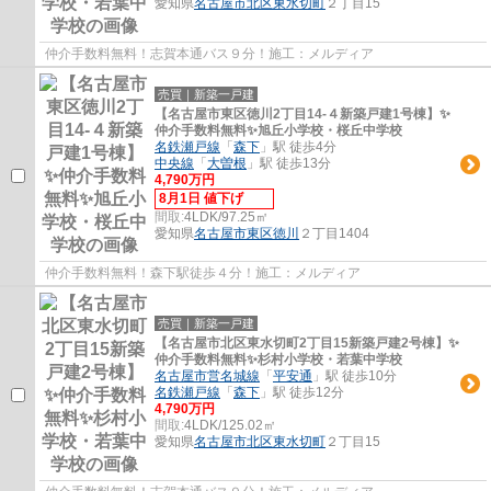
愛知県
名古屋市北区
東水切町
２丁目15
仲介手数料無料！志賀本通バス９分！施工：メルディア
売買｜新築一戸建
【名古屋市東区徳川2丁目14-４新築戸建1号棟】✨️
仲介手数料無料✨️旭丘小学校・桜丘中学校
名鉄瀬戸線
「
森下
」駅 徒歩4分
中央線
「
大曽根
」駅 徒歩13分
4,790万円
8月1日 値下げ
間取:
4LDK/97.25㎡
愛知県
名古屋市東区
徳川
２丁目1404
仲介手数料無料！森下駅徒歩４分！施工：メルディア
売買｜新築一戸建
【名古屋市北区東水切町2丁目15新築戸建2号棟】✨️
仲介手数料無料✨️杉村小学校・若葉中学校
名古屋市営名城線
「
平安通
」駅 徒歩10分
名鉄瀬戸線
「
森下
」駅 徒歩12分
4,790万円
間取:
4LDK/125.02㎡
愛知県
名古屋市北区
東水切町
２丁目15