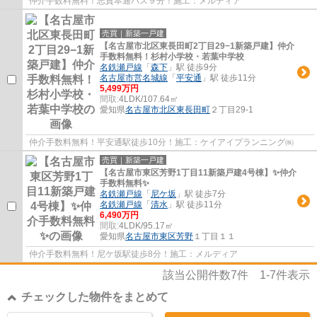
仲介手数料無料！志賀本通バス９分！施工：メルディア
売買｜新築一戸建
【名古屋市北区東長田町2丁目29−1新築戸建】仲介
手数料無料！杉村小学校・若葉中学校
名鉄瀬戸線
「
森下
」駅 徒歩9分
名古屋市営名城線
「
平安通
」駅 徒歩11分
5,499万円
間取:
4LDK/107.64㎡
愛知県
名古屋市北区
東長田町
２丁目29-1
仲介手数料無料！平安通駅徒歩10分！施工：ケイアイプランニング㈱
売買｜新築一戸建
【名古屋市東区芳野1丁目11新築戸建4号棟】✨️仲介
手数料無料✨️
名鉄瀬戸線
「
尼ケ坂
」駅 徒歩7分
名鉄瀬戸線
「
清水
」駅 徒歩11分
6,490万円
間取:
4LDK/95.17㎡
愛知県
名古屋市東区
芳野
１丁目１１
仲介手数料無料！尼ケ坂駅徒歩8分！施工：メルディア
該当公開件数
7
件
1-7
件表示
チェックした物件をまとめて