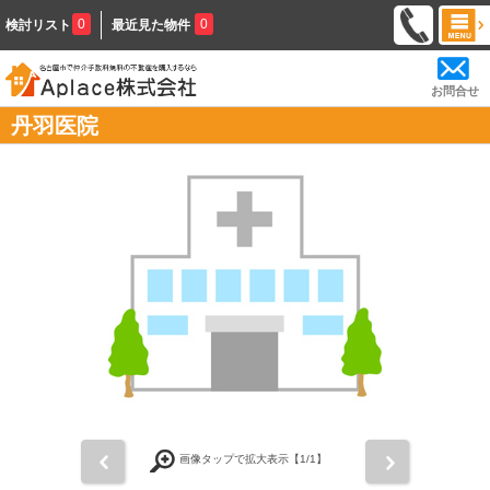
0
0
検討リスト
最近見た物件
お問合せ
丹羽医院
前
次
画像タップで拡大表示【
1
/1】