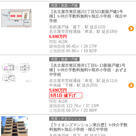
売買｜新築一戸建
【名古屋市東区徳川1丁目521新築戸建1号
棟】✨️仲介手数料無料✨️旭丘小学校・桜丘中
学校
名鉄瀬戸線「森下」駅 徒歩12分
名古屋市営桜通線「車道」駅 徒歩18分
6,690万円
間取:
4LDK
建物面積:
96.45㎡ / 29.17坪
土地面積:
65.88㎡ / 19.92坪
売買｜新築一戸建
【名古屋市東区筒井1丁目6−13新築戸建1号
棟】✨️仲介手数料無料✨️筒井小学校・あずま
中学校
名古屋市営桜通線「車道」駅 徒歩11分
中央線「千種」駅 徒歩20分
5,690万円
8月1日 値下げ
間取:
4LDK
建物面積:
122.76㎡ / 37.13坪
土地面積:
69.37㎡ / 20.98坪
売買｜中古マンション
【ライオンズマンション東白壁】✨️仲介手数
料無料✨️旭丘小学校・桜丘中学校
名鉄瀬戸線「森下」駅 徒歩12分