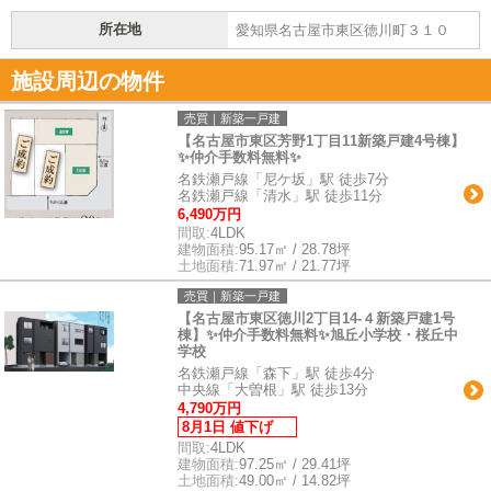
所在地
愛知県名古屋市東区徳川町３１０
施設周辺の物件
売買｜新築一戸建
【名古屋市東区芳野1丁目11新築戸建4号棟】
✨️仲介手数料無料✨️
名鉄瀬戸線「尼ケ坂」駅 徒歩7分
名鉄瀬戸線「清水」駅 徒歩11分
6,490万円
間取:
4LDK
建物面積:
95.17㎡ / 28.78坪
土地面積:
71.97㎡ / 21.77坪
売買｜新築一戸建
【名古屋市東区徳川2丁目14-４新築戸建1号
棟】✨️仲介手数料無料✨️旭丘小学校・桜丘中
学校
名鉄瀬戸線「森下」駅 徒歩4分
中央線「大曽根」駅 徒歩13分
4,790万円
8月1日 値下げ
間取:
4LDK
建物面積:
97.25㎡ / 29.41坪
土地面積:
49.00㎡ / 14.82坪