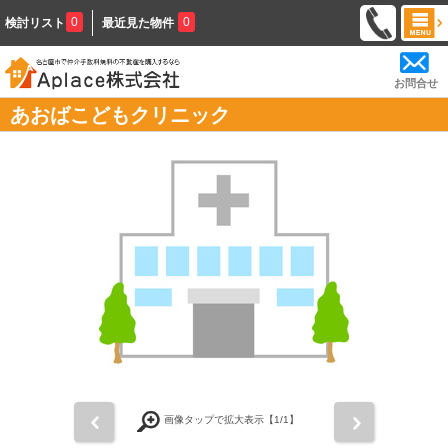
0
0
検討リスト
最近見た物件
お問合せ
あおばこどもクリニック
前
次
画像タップで拡大表示【
1
/1】