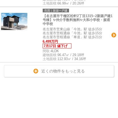
土地面積:
66.99㎡ / 20.26坪
売買｜新築一戸建
【名古屋市千種区松軒2丁目1315−2新築戸建1
号棟】✨️仲介手数料無料✨️大和小学校・振甫
中学校
名古屋市営東山線「今池」駅 徒歩15分
名古屋市営桜通線「今池」駅 徒歩15分
名古屋市営桜通線「車道」駅 徒歩21分
6,499万円
7月17日 値下げ
間取:
4LDK
建物面積:
96.47㎡ / 29.18坪
土地面積:
112.93㎡ / 34.16坪
近くの物件をもっと見る