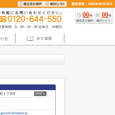
最終更新：2026年08月06日
00
00
件
件
最近見た物件
検討リスト
営業時間：9：00～19：00
定休日：水曜日
町１丁目8
MAP
▼
jp/school/meirin-e/