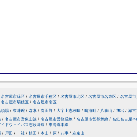
名古屋市緑区
/
名古屋市千種区
/
名古屋市北区
/
名古屋市名東区
/
名古屋市
名古屋市瑞穂区
/
名古屋市南区
船頭場
/
東味鋺
/
森孝
/
春田野
/
大字上志段味
/
鳴海町
/
八事山
/
旭出
/
瀬古
線
/
名古屋市営東山線
/
名古屋市営桜通線
/
名古屋市営鶴舞線
/
名鉄名古屋本
ガイドウェイバス志段味線
/
東海道本線
郷
/
戸田
/
一社
/
植田
/
本山
/
原
/
八事
/
左京山