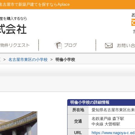
古屋市で新築戸建てを探すならAplace
区
>
名古屋市東区の小学校
>
明倫小学校
明倫小学校の詳細情報
所在地
愛知県名古屋市東区出来
名鉄瀬戸線 森下駅
交通
中央線 大曽根駅
URL
https://www.nagoya-c.ed.