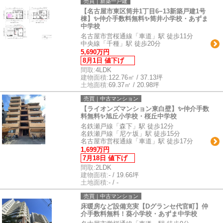
売買｜新築一戸建
【名古屋市東区筒井1丁目6−13新築戸建1号
棟】✨️仲介手数料無料✨️筒井小学校・あずま
中学校
名古屋市営桜通線「車道」駅 徒歩11分
中央線「千種」駅 徒歩20分
5,690万円
8月1日 値下げ
間取:
4LDK
建物面積:
122.76㎡ / 37.13坪
土地面積:
69.37㎡ / 20.98坪
売買｜中古マンション
【ライオンズマンション東白壁】✨️仲介手数
料無料✨️旭丘小学校・桜丘中学校
名鉄瀬戸線「森下」駅 徒歩12分
名鉄瀬戸線「尼ケ坂」駅 徒歩15分
名古屋市営桜通線「車道」駅 徒歩17分
1,699万円
7月18日 値下げ
間取:
2LDK
建物面積:
- / 19.66坪
土地面積:
- / -
売買｜中古マンション
床暖房など設備充実【Dグランセ代官町】仲
介手数料無料！葵小学校・あずま中学校