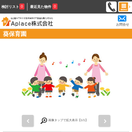
0
0
検討リスト
最近見た物件
お問合せ
葵保育園
前
次
画像タップで拡大表示【
1
/1】