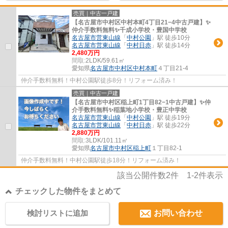
売買｜中古一戸建
【名古屋市中村区中村本町4丁目21−4中古戸建】✨️
仲介手数料無料✨️千成小学校・豊国中学校
名古屋市営東山線
「
中村公園
」駅 徒歩10分
名古屋市営東山線
「
中村日赤
」駅 徒歩14分
2,480万円
間取:
2LDK/59.61㎡
愛知県
名古屋市中村区
中村本町
４丁目21-4
仲介手数料無料！中村公園駅徒歩8分！リフォーム済み！
売買｜中古一戸建
【名古屋市中村区稲上町1丁目82−1中古戸建】✨️仲
介手数料無料✨️稲葉地小学校・豊正中学校
名古屋市営東山線
「
中村公園
」駅 徒歩19分
名古屋市営東山線
「
中村日赤
」駅 徒歩22分
2,880万円
間取:
3LDK/101.11㎡
愛知県
名古屋市中村区
稲上町
１丁目82-1
仲介手数料無料！中村公園駅徒歩18分！リフォーム済み！
該当公開件数
2
件
1-2
件表示
チェックした物件をまとめて
検討リストに追加
お問い合わせ