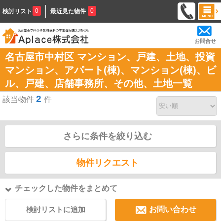
0
0
検討リスト
最近見た物件
お問合せ
名古屋市中村区 マンション、戸建、土地、投資
マンション、アパート(棟)、マンション(棟)、ビ
ル、戸建、店舗事務所、その他、土地一覧
2
該当物件
件
さらに条件を絞り込む
物件リクエスト
チェックした物件をまとめて
検討リストに追加
お問い合わせ