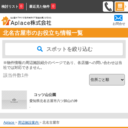
0
0
検討リスト
最近見た物件
お問合せ
北名古屋市のお役立ち情報一覧
スポットを絞り込む
※物件情報の周辺施設紹介のページであり、各店舗への問い合わせは当
社では対応できません。
該当件数
1
件
コッツ山公園
愛知県北名古屋市六ツ師山の神
-
Aplace
>
周辺施設案内
>
北名古屋市