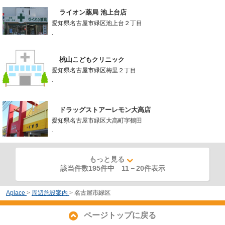
ライオン薬局 池上台店
愛知県名古屋市緑区池上台２丁目
-
桃山こどもクリニック
愛知県名古屋市緑区梅里２丁目
-
ドラッグストアーレモン大高店
愛知県名古屋市緑区大高町字鶴田
-
もっと見る
該当件数195件中
11
－
20
件表示
Aplace
>
周辺施設案内
>
名古屋市緑区
ページトップに戻る