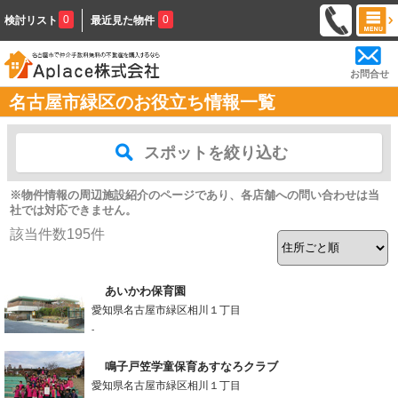
0
0
検討リスト
最近見た物件
お問合せ
名古屋市緑区のお役立ち情報一覧
スポットを絞り込む
※物件情報の周辺施設紹介のページであり、各店舗への問い合わせは当
社では対応できません。
該当件数
195
件
あいかわ保育園
愛知県名古屋市緑区相川１丁目
-
鳴子戸笠学童保育あすなろクラブ
愛知県名古屋市緑区相川１丁目