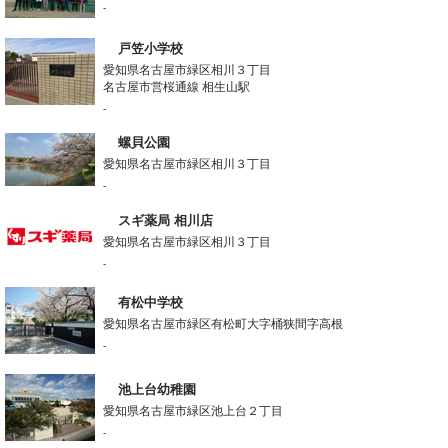
-
戸笠小学校
愛知県名古屋市緑区相川３丁目
名古屋市営桜通線 相生山駅
-
螺貝公園
愛知県名古屋市緑区相川３丁目
-
スギ薬局 相川店
愛知県名古屋市緑区相川３丁目
-
有松中学校
愛知県名古屋市緑区有松町大字桶狭間字高根
-
池上台幼稚園
愛知県名古屋市緑区池上台２丁目
-