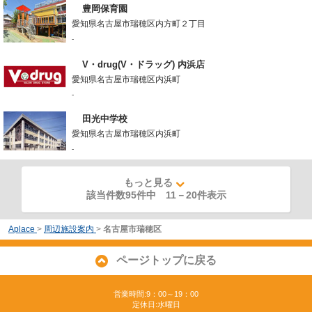
豊岡保育園
愛知県名古屋市瑞穂区内方町２丁目
-
V・drug(V・ドラッグ) 内浜店
愛知県名古屋市瑞穂区内浜町
-
田光中学校
愛知県名古屋市瑞穂区内浜町
-
もっと見る
該当件数95件中
11
－
20
件表示
Aplace
>
周辺施設案内
>
名古屋市瑞穂区
ページトップに戻る
営業時間:9：00～19：00
定休日:水曜日