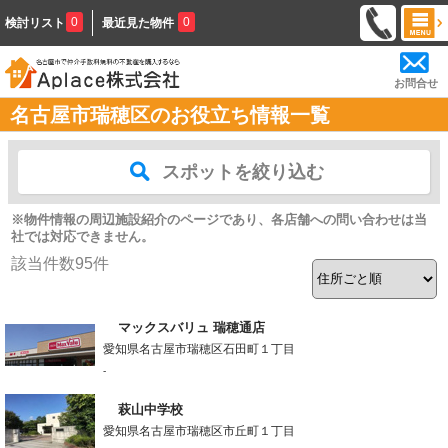
0
0
検討リスト
最近見た物件
お問合せ
名古屋市瑞穂区のお役立ち情報一覧
スポットを絞り込む
※物件情報の周辺施設紹介のページであり、各店舗への問い合わせは当
社では対応できません。
該当件数
95
件
マックスバリュ 瑞穂通店
愛知県名古屋市瑞穂区石田町１丁目
-
萩山中学校
愛知県名古屋市瑞穂区市丘町１丁目