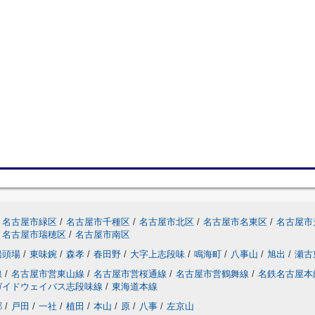
名古屋市緑区
/
名古屋市千種区
/
名古屋市北区
/
名古屋市名東区
/
名古屋市
名古屋市瑞穂区
/
名古屋市南区
船頭場
/
東味鋺
/
森孝
/
春田野
/
大字上志段味
/
鳴海町
/
八事山
/
旭出
/
瀬古
線
/
名古屋市営東山線
/
名古屋市営桜通線
/
名古屋市営鶴舞線
/
名鉄名古屋本
ガイドウェイバス志段味線
/
東海道本線
郷
/
戸田
/
一社
/
植田
/
本山
/
原
/
八事
/
左京山