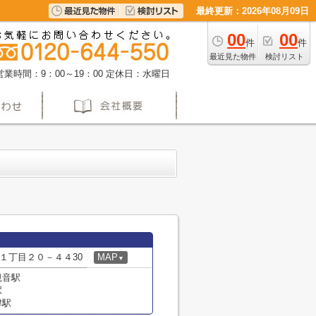
最終更新：2026年08月09日
00
00
件
件
最近見た物件
検討リスト
営業時間：9：00～19：00
定休日：水曜日
１丁目２０－４４30
MAP
▼
観音駅
駅
津駅