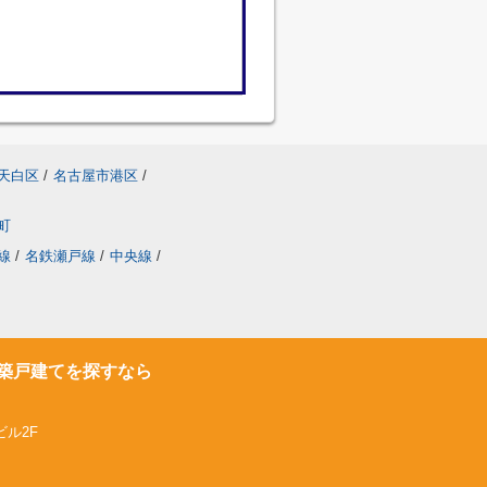
天白区
/
名古屋市港区
/
町
線
/
名鉄瀬戸線
/
中央線
/
築戸建てを探すなら
ビル2F