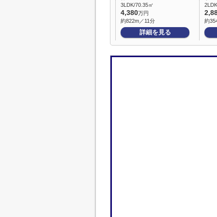
3LDK/70.35㎡
2LDK
4,380
2,8
万円
約822m／11分
約35
詳細を見る