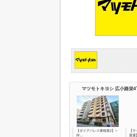
マツモトキヨシ 広小路栄
【ダイアパレス東桜第2】✨️
【ラ
仲…
屋通