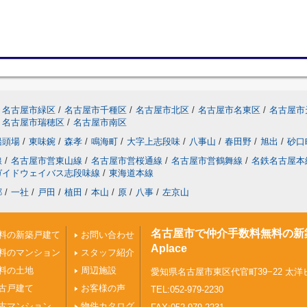
名古屋市緑区
/
名古屋市千種区
/
名古屋市北区
/
名古屋市名東区
/
名古屋市
名古屋市瑞穂区
/
名古屋市南区
船頭場
/
東味鋺
/
森孝
/
鳴海町
/
大字上志段味
/
八事山
/
春田野
/
旭出
/
砂口
線
/
名古屋市営東山線
/
名古屋市営桜通線
/
名古屋市営鶴舞線
/
名鉄名古屋本
ガイドウェイバス志段味線
/
東海道本線
郷
/
一社
/
戸田
/
植田
/
本山
/
原
/
八事
/
左京山
名古屋市で仲介手数料無料の新
料の新築戸建て
お問い合わせ
Aplace
料のマンション
スタッフ紹介
料の土地
周辺施設
愛知県名古屋市東区代官町39−22 太洋
古戸建て
お客様の声
TEL:052-979-2230
古マンション
物件カタログ