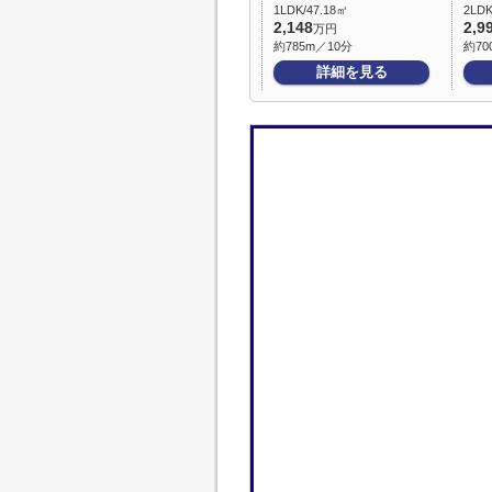
1LDK/47.18㎡
2LDK
2,148
2,9
万円
約785m／10分
約70
詳細を見る