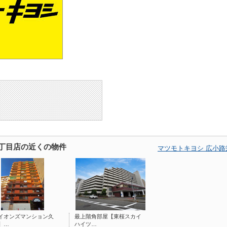
4丁目店の近くの物件
マツモトキヨシ 広小
イオンズマンション久
最上階角部屋【東桜スカイ
】…
ハイツ…