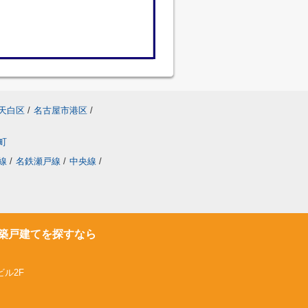
天白区
/
名古屋市港区
/
町
線
/
名鉄瀬戸線
/
中央線
/
築戸建てを探すなら
ビル2F