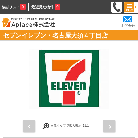
0
0
検討リスト
最近見た物件
お問合せ
セブンイレブン・名古屋大須４丁目店
前
次
画像タップで拡大表示【
1
/1】