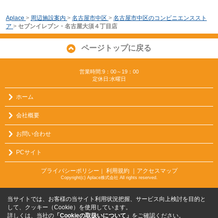
Aplace
>
周辺施設案内
>
名古屋市中区
>
名古屋市中区のコンビニエンススト
ア
>
セブンイレブン・名古屋大須４丁目店
ページトップに戻る
営業時間:9：00～19：00
定休日:水曜日
ホーム
会社概要
お問い合わせ
PCサイト
プライバシーポリシー
利用規約
｜アクセスマップ
｜
Copyright(c) Aplace株式会社 All rights reserved.
当サイトでは、お客様の当サイト利用状況把握、サービス向上検討を目的と
して、クッキー（Cookie）を使用しています。
詳しくは、当社の
「Cookieの取扱いについて」
をご確認ください。