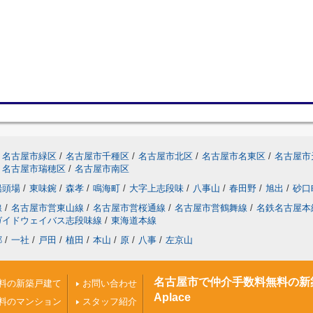
名古屋市緑区
/
名古屋市千種区
/
名古屋市北区
/
名古屋市名東区
/
名古屋市
名古屋市瑞穂区
/
名古屋市南区
船頭場
/
東味鋺
/
森孝
/
鳴海町
/
大字上志段味
/
八事山
/
春田野
/
旭出
/
砂口
線
/
名古屋市営東山線
/
名古屋市営桜通線
/
名古屋市営鶴舞線
/
名鉄名古屋本
ガイドウェイバス志段味線
/
東海道本線
郷
/
一社
/
戸田
/
植田
/
本山
/
原
/
八事
/
左京山
名古屋市で仲介手数料無料の新
料の新築戸建て
お問い合わせ
Aplace
料のマンション
スタッフ紹介