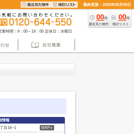
最終更新：2026年08月08日
00
00
件
件
最近見た物件
検討リスト
営業時間：9：00～19：00
定休日：水曜日
細情報
目16−1
MAP
▼