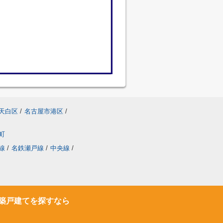
天白区
/
名古屋市港区
/
町
線
/
名鉄瀬戸線
/
中央線
/
築戸建てを探すなら