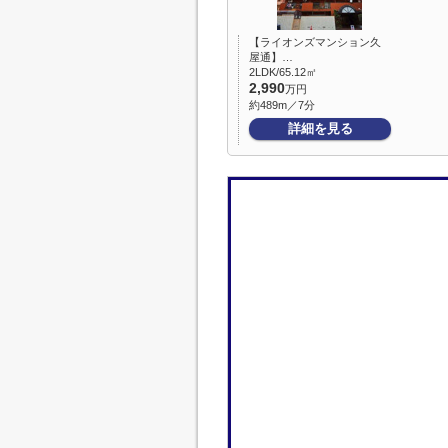
【ライオンズマンション久
屋通】…
2LDK/65.12㎡
2,990
万円
約489m／7分
詳細を見る